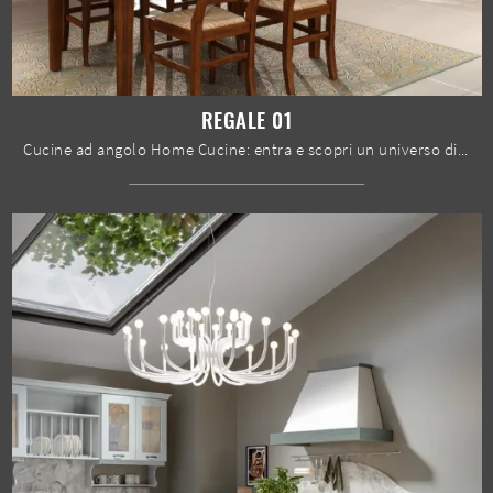
REGALE 01
Cucine ad angolo Home Cucine: entra e scopri un universo di design e contenuto estetico! La cucina tradizionale Regale 01 ti attende.