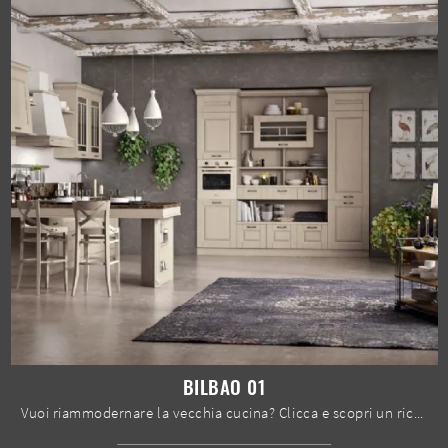
BILBAO 01
Vuoi riammodernare la vecchia cucina? Clicca e scopri un ricco catalogo di soluzioni classiche con penisola: Bilbao 01 ti sta aspettando!