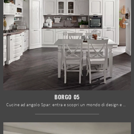
BORGO 05
Cucine ad angolo Spar: entra e scopri un mondo di design e contenuto estetico! La cucina tradizionale Borgo 05 ti sta aspettando.