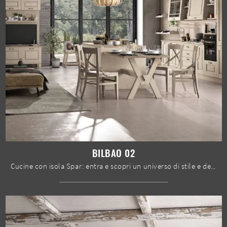
BILBAO 02
Cucine con isola Spar: entra e scopri un universo di stile e design! La cucina convenzionale Bilbao 02 ti sta aspettando.