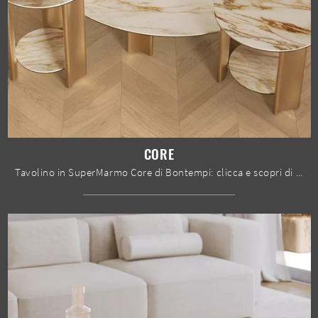
CORE
Tavolino in SuperMarmo Core di Bontempi: clicca e scopri di più sui Complementi e tavolini design in gres del rinomato marchio!