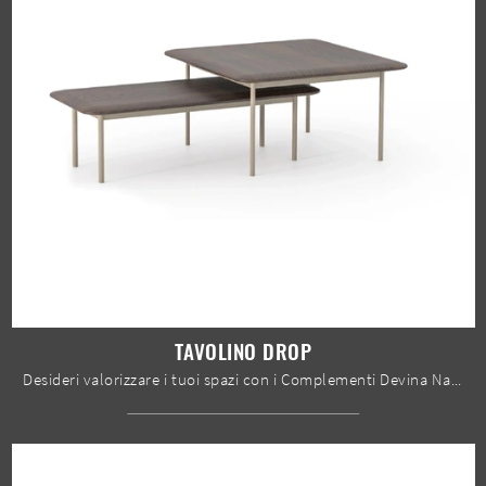
TAVOLINO DROP
Desideri valorizzare i tuoi spazi con i Complementi Devina Nais? Ti presentiamo diversi modelli di tavolini in legno come Tavolino Drop.