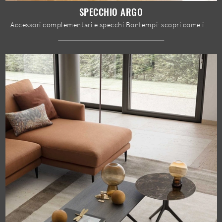
SPECCHIO ARGO
Accessori complementari e specchi Bontempi: scopri come impreziosire i tuoi spazi design con il modello Specchio Argo.