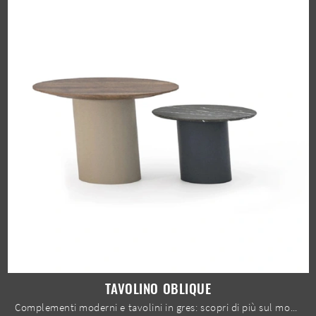
TAVOLINO OBLIQUE
Complementi moderni e tavolini in gres: scopri di più sul modello Tavolino Oblique di Devina Nais e potrai valorizzare i tuoi locali.