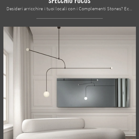
SPECCHIO FOCUS
Desideri arricchire i tuoi locali con i Complementi Stones? Ecco qui molteplici modelli di specchi senza cornice come Specchio Focus.