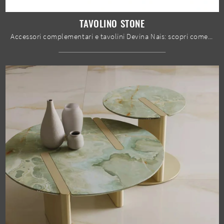
TAVOLINO STONE
Accessori complementari e tavolini Devina Nais: scopri come impreziosire i tuoi interni moderni con il modello Tavolino Stone.