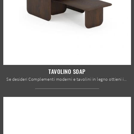
TAVOLINO SOAP
Se desideri Complementi moderni e tavolini in legno ottieni informazioni sul modello Tavolino Soap del brand Devina Nais.