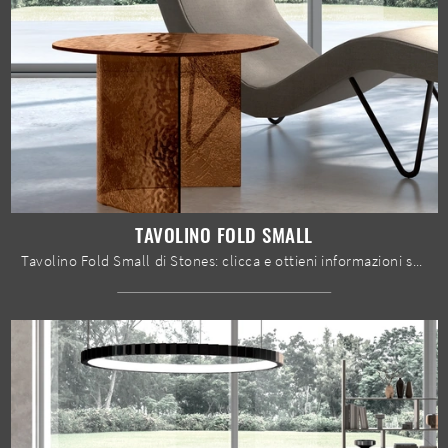
TAVOLINO FOLD SMALL
Tavolino Fold Small di Stones: clicca e ottieni informazioni sui Complementi e tavolini design in vetro del rinomato marchio!