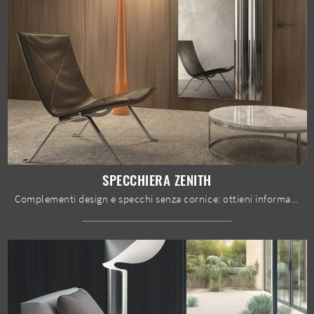
SPECCHIERA ZENITH
Complementi design e specchi senza cornice: ottieni informazioni sul modello Specchiera Zenith di Stones e potrai arricchire i tuoi spazi.