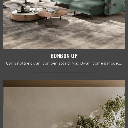
BONBON UP
Con salotti e divani con penisola di Max Divani come il modello BonBon Up in tessuto, potrai completare il tuo progetto d'arredo.