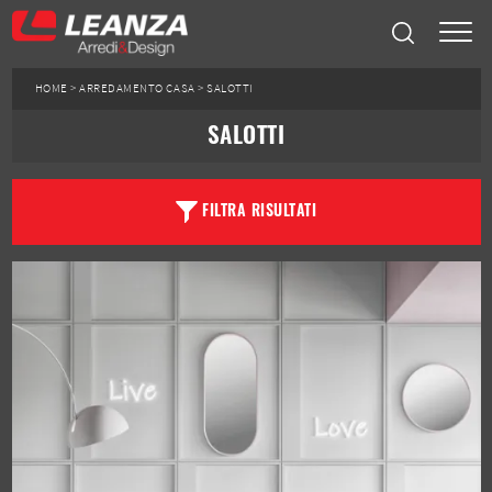
HOME
>
ARREDAMENTO CASA
>
SALOTTI
SALOTTI
FILTRA RISULTATI