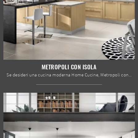
METROPOLI CON ISOLA
Se desideri una cucina moderna Home Cucine, Metropoli con isola in melaminico ti sta aspettando nel nostro negozio di Cucine Moderne con isola.