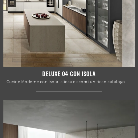
DELUXE 04 CON ISOLA
Cucine Moderne con isola: clicca e scopri un ricco catalogo di soluzioni della firma Spar, tra cui il modello Deluxe 04 con isola.