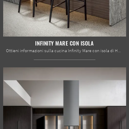
INFINITY MARE CON ISOLA
Ottieni informazioni sulla cucina Infinity Mare con isola di Home Cucine: questa soluzione in laccato opaco sarà l'acquisto ideale per te!