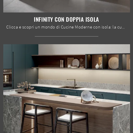
INFINITY CON DOPPIA ISOLA
Clicca e scopri un mondo di Cucine Moderne con isola: la cucina Infinity con doppia isola Home Cucine in Pet ti sta aspettando!