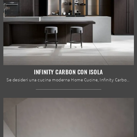
INFINITY CARBON CON ISOLA
Se desideri una cucina moderna Home Cucine, Infinity Carbon con isola in legno ti aspetta nel nostro negozio di Cucine Moderne con isola.