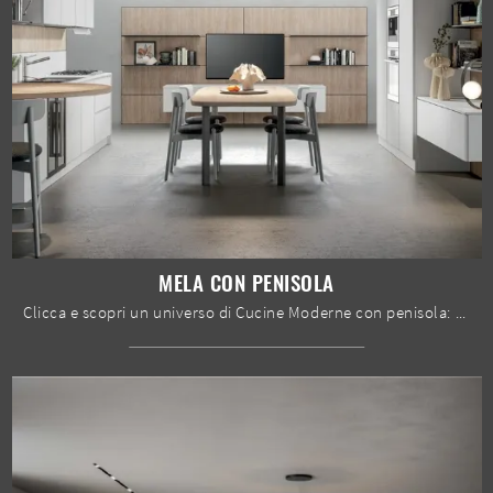
MELA CON PENISOLA
Clicca e scopri un universo di Cucine Moderne con penisola: la cucina Mela con penisola Home Cucine in melaminico ti aspetta!