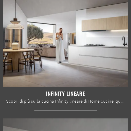
INFINITY LINEARE
Scopri di più sulla cucina Infinity lineare di Home Cucine: questa soluzione in laccato opaco sarà la scelta ideale per te!