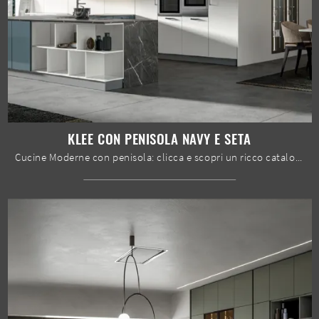
KLEE CON PENISOLA NAVY E SETA
Cucine Moderne con penisola: clicca e scopri un ricco catalogo di soluzioni della firma Home Cucine, tra cui il modello Klee con penisola Navy e Seta.