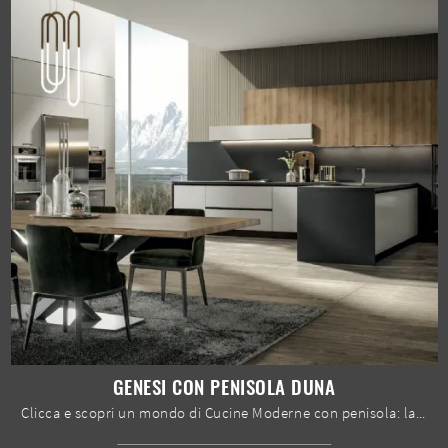
GENESI CON PENISOLA DUNA
Clicca e scopri un mondo di Cucine Moderne con penisola: la cucina Genesi con penisola Duna Home Cucine in Pet ti aspetta!