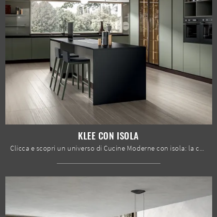
KLEE CON ISOLA
Clicca e scopri un universo di Cucine Moderne con isola: la cucina Klee con isola Home Cucine in laccato opaco ti aspetta!