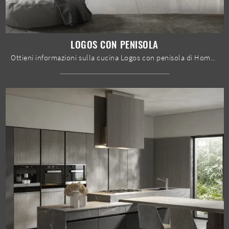
LOGOS CON PENISOLA
Ottieni informazioni sulla cucina Logos con penisola di Home Cucine: questa soluzione in melaminico sarà l'acquisto ideale per te!