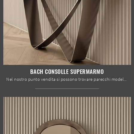
BACH CONSOLLE SUPERMARMO
Nel nostro punto vendita si possono trovare parecchi modelli di Mobili ingresso Bontempi in gres, in modo che ciascuno possa fare il miglior acquisto.