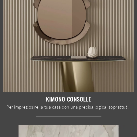
KIMONO CONSOLLE
Per impreziosire la tua casa con una precisa logica, soprattutto se già disponi di arredi design, affidati a noi e ti faremo vedere i migliori ...