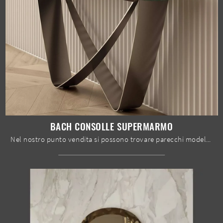
BACH CONSOLLE SUPERMARMO
Nel nostro punto vendita si possono trovare parecchi modelli di Mobili ingresso Bontempi in gres, in modo che ciascuno possa fare il miglior acquisto.