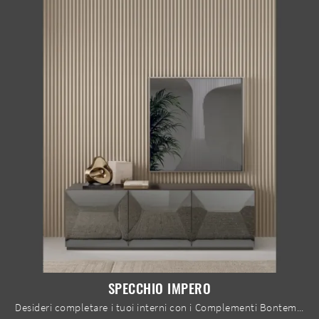
SPECCHIO IMPERO
Desideri completare i tuoi interni con i Complementi Bontempi? Ecco qui diversi modelli di specchi in laccato come Specchio Impero.