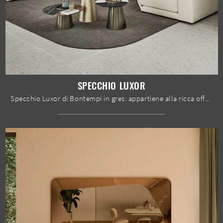
SPECCHIO LUXOR
Specchio Luxor di Bontempi in gres: appartiene alla ricca offerta di Complementi design del noto e conosciuto brand, sempre di grande qualità.