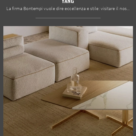
YANG
La firma Bontempi vuole dire eccellenza e stile: visitare il nostro negozio vuol dire affidarsi alla pluriennale professionalità e passione ...