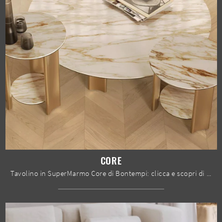
CORE
Tavolino in SuperMarmo Core di Bontempi: clicca e scopri di più sui Complementi e tavolini design in gres del rinomato marchio!