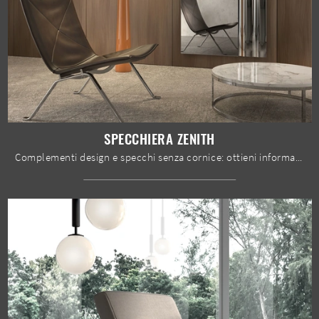
SPECCHIERA ZENITH
Complementi design e specchi senza cornice: ottieni informazioni sul modello Specchiera Zenith di Stones e potrai arricchire i tuoi spazi.