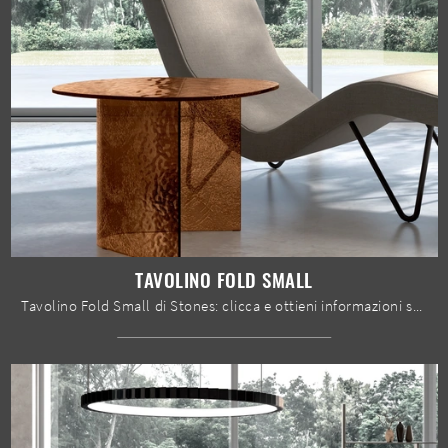
TAVOLINO FOLD SMALL
Tavolino Fold Small di Stones: clicca e ottieni informazioni sui Complementi e tavolini design in vetro del rinomato marchio!