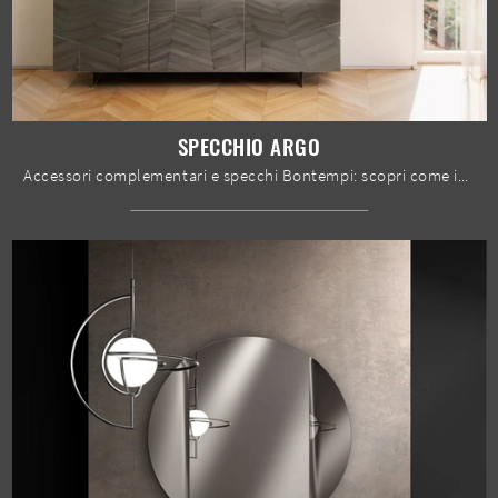
SPECCHIO ARGO
Accessori complementari e specchi Bontempi: scopri come impreziosire i tuoi spazi design con il modello Specchio Argo.