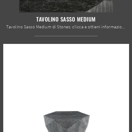
TAVOLINO SASSO MEDIUM
Tavolino Sasso Medium di Stones: clicca e ottieni informazioni sui Complementi e tavolini design in pietra del rinomato marchio!