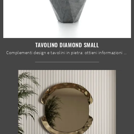
TAVOLINO DIAMOND SMALL
Complementi design e tavolini in pietra: ottieni informazioni sul modello Tavolino Diamond Small di Stones e potrai impreziosire i tuoi spazi.