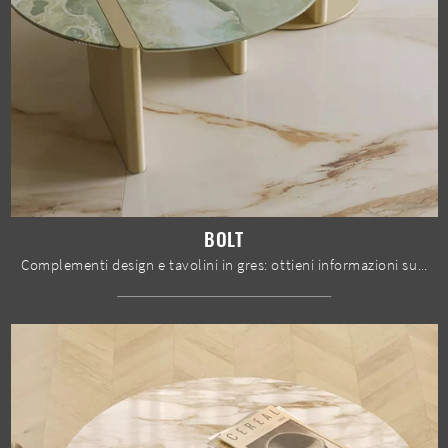
BOLT
Complementi design e tavolini in gres: ottieni informazioni sul modello Bolt di Bontempi e potrai completare i tuoi interni.