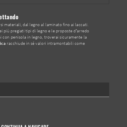
pettando
si materiali, dal legno al laminato fino ai laccati.
i più pregiati tipi di legno e le proposte d’arredo
ni con penisola in legno, troverai sicuramente la
ica
racchiude in sé valori intramontabili come
CONTINUA A NAVIGARE