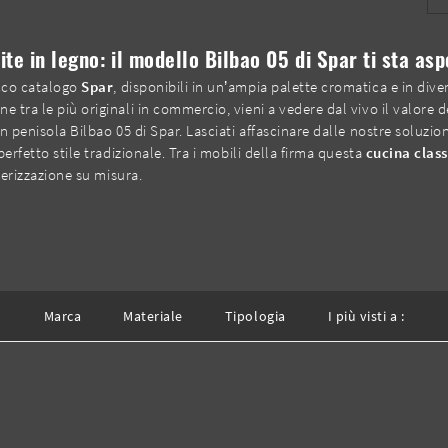
te in legno: il modello Bilbao 05 di Spar ti sta as
icco catalogo
Spar
, disponibili in un’ampia palette cromatica e in diver
 tra le più originali in commercio, vieni a vedere dal vivo il valore de
on penisola Bilbao 05 di Spar. Lasciati affascinare dalle nostre soluzio
perfetto stile tradizionale. Tra i mobili della firma questa
cucina class
tterizzazione su misura.
Marca
Materiale
Tipologia
I più visti a :