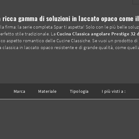
a ricca gamma di soluzioni in laccato opaco come i
lla firma: la serie completa Spar ti aspetta! Solo con le più belle sol
rfetto stile tradizionale. La
Cucina Classica angolare Prestige 32 
pico aspetto romantico delle Cucine Classiche. Se vuoi un prodotto di
 classica in laccato opaco resistente e di grande qualità, come quella
Marca
Materiale
Tipologia
I più visti a :