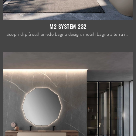
M2 SYSTEM 232
Scopri di più sull'arredo bagno design: mobili bagno a terra in legno come il modello M2 System 232 di Baxar ti aspettano.