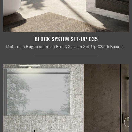
BLOCK SYSTEM SET-UP C35
Mobile da Bagno sospeso Block System Set-Up C35 di Baxar: clicca e scopri di più su mobili bagno sospesi in melaminico e accessori dell'azienda.