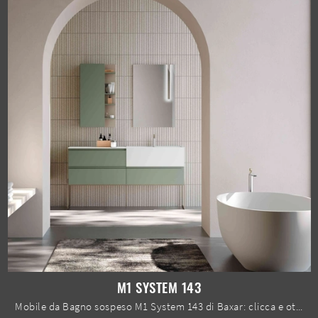
M1 SYSTEM 143
Mobile da Bagno sospeso M1 System 143 di Baxar: clicca e ottieni informazioni su mobili bagno sospesi in laccato opaco e accessori della marca.