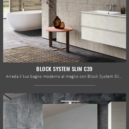
BLOCK SYSTEM SLIM C39
Arreda il tuo bagno moderno al meglio con Block System Slim C39, mobili bagno sospesi e oggetti in melaminico di Baxar.