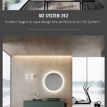
M2 SYSTEM 242
Arreda il bagno di casa design alla perfezione con M2 System 242, mobili bagno sospesi e accessori in laccato opaco di Baxar.