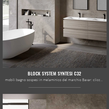
BLOCK SYSTEM SYNTESI C32
mobili bagno sospesi in melaminico del marchio Baxar: clicca e scopri l'arredo bagno moderno Block System Syntesi C32 per il bagno di casa.