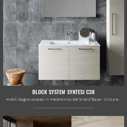
BLOCK SYSTEM SYNTESI C38
mobili bagno sospesi in melaminico del brand Baxar: clicca e scopri l'arredo bagno moderno Block System Syntesi C38 per il tuo bagno.