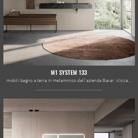
M1 SYSTEM 133
mobili bagno a terra in melaminico dell'azienda Baxar: clicca e scopri l'arredo bagno moderno M1 System 133 per il bagno di casa.