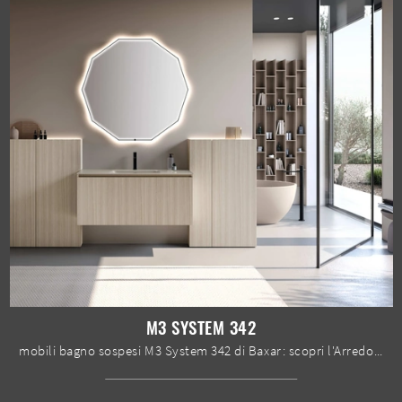
M3 SYSTEM 342
mobili bagno sospesi M3 System 342 di Baxar: scopri l'Arredo Bagno in melaminico moderno e arreda il bagno di casa.