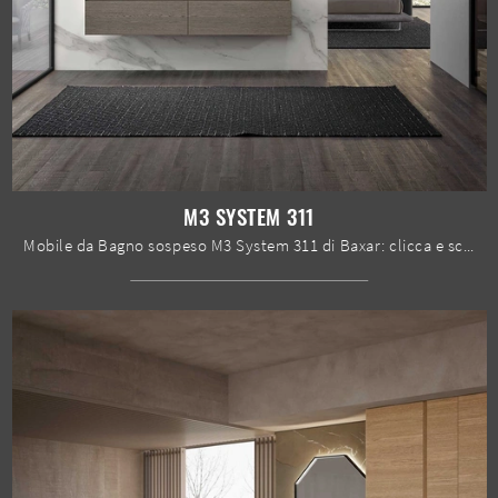
M3 SYSTEM 311
Mobile da Bagno sospeso M3 System 311 di Baxar: clicca e scopri di più su mobili bagno sospesi in legno e accessori dell'azienda.