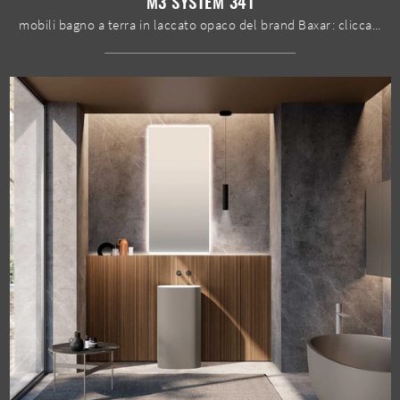
M3 SYSTEM 341
mobili bagno a terra in laccato opaco del brand Baxar: clicca e scopri l'arredo bagno design M3 System 341 per la stanza del benessere.