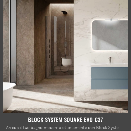
BLOCK SYSTEM SQUARE EVO C37
Arreda il tuo bagno moderno ottimamente con Block System Square Evo C37, mobili bagno sospesi e accessori in laccato opaco di Baxar.