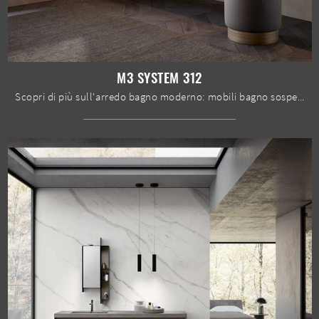
M3 SYSTEM 312
Scopri di più sull'arredo bagno moderno: mobili bagno sospesi in laccato opaco come il modello M3 System 312 di Baxar ti attendono.