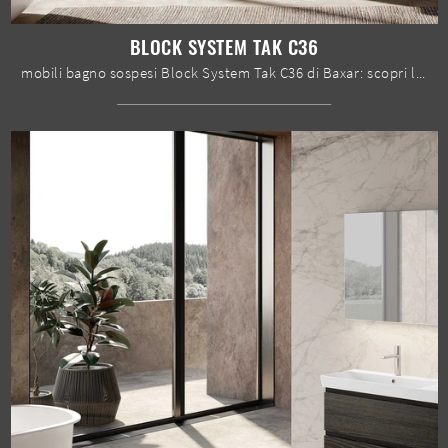
BLOCK SYSTEM TAK C36
mobili bagno sospesi Block System Tak C36 di Baxar: scopri l'Arredo Bagno in melaminico moderno e arreda il tuo bagno.