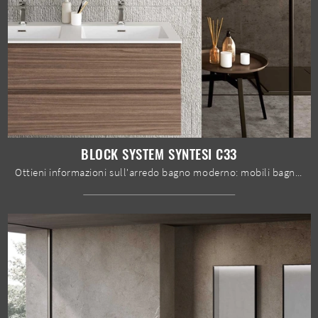
BLOCK SYSTEM SYNTESI C33
Ottieni informazioni sull'arredo bagno moderno: mobili bagno sospesi in melaminico come il modello Block System Syntesi C33 di Baxar ti aspettano.