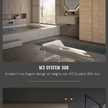
M3 SYSTEM 308
Arreda il tuo bagno design al meglio con M3 System 308, mobili bagno sospesi e oggetti in gres di Baxar.