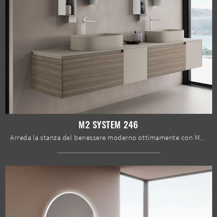
M2 SYSTEM 246
Arreda la stanza del benessere moderno ottimamente con M2 System 246, mobili bagno sospesi e complementi in melaminico di Baxar.