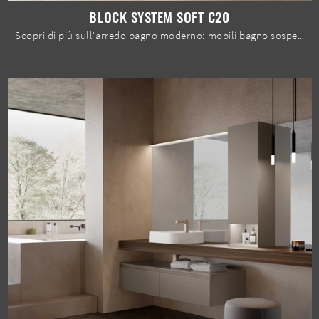
BLOCK SYSTEM SOFT C20
Scopri di più sull'arredo bagno moderno: mobili bagno sospesi in melaminico come il modello Block System Soft C20 di Baxar ti aspettano.