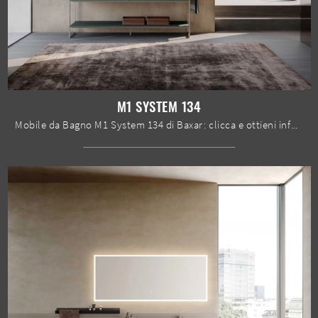
M1 SYSTEM 134
Mobile da Bagno M1 System 134 di Baxar: clicca e ottieni informazioni su mobili bagno a terra in laccato opaco e elementi accessori della firma.