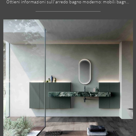
Ottieni informazioni sull'arredo bagno moderno: mobili bagno a terra in HPL come il modello M2 System 243 di Baxar ti attendono.