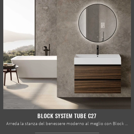
BLOCK SYSTEM TUBE C27
Arreda la stanza del benessere moderno al meglio con Block System Tube C27, mobili bagno sospesi e complementi in melaminico di Baxar.