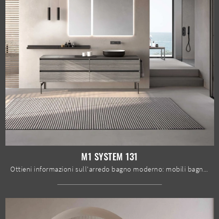
M1 SYSTEM 131
Ottieni informazioni sull'arredo bagno moderno: mobili bagno a terra in melaminico come il modello M1 System 131 di Baxar ti attendono.