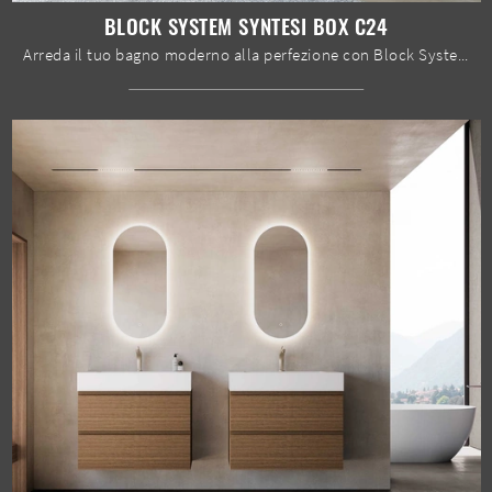
BLOCK SYSTEM SYNTESI BOX C24
Arreda il tuo bagno moderno alla perfezione con Block System Syntesi Box C24, mobili bagno a terra e oggetti in melaminico di Baxar.