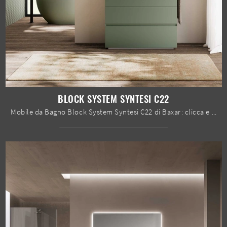
BLOCK SYSTEM SYNTESI C22
Mobile da Bagno Block System Syntesi C22 di Baxar: clicca e ottieni informazioni su mobili bagno a terra in laccato opaco e accessori dell'azienda.