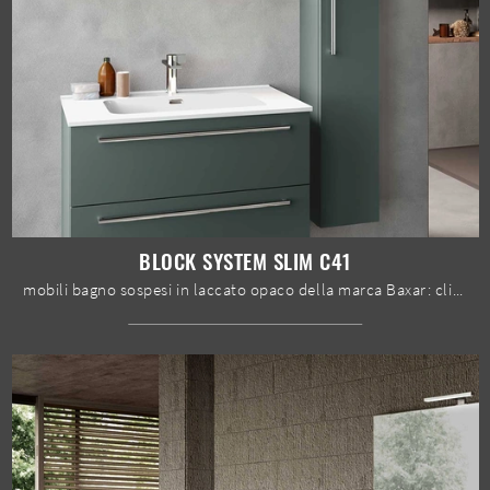
BLOCK SYSTEM SLIM C41
mobili bagno sospesi in laccato opaco della marca Baxar: clicca e scopri l'arredo bagno moderno Block System Slim C41 per la stanza del benessere.