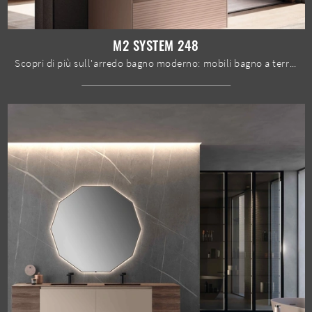
M2 SYSTEM 248
Scopri di più sull'arredo bagno moderno: mobili bagno a terra in laccato opaco come il modello M2 System 248 di Baxar ti aspettano.