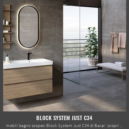
BLOCK SYSTEM JUST C34
mobili bagno sospesi Block System Just C34 di Baxar: scopri l'Arredo Bagno in melaminico moderno e arreda la stanza del benessere.