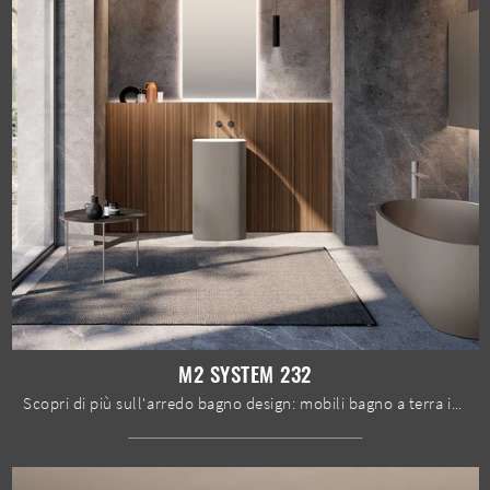
M2 SYSTEM 232
Scopri di più sull'arredo bagno design: mobili bagno a terra in legno come il modello M2 System 232 di Baxar ti aspettano.