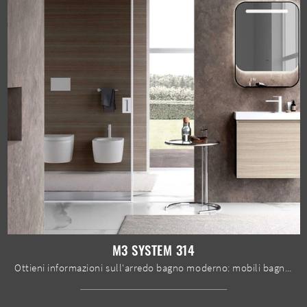
M3 SYSTEM 314
Ottieni informazioni sull'arredo bagno moderno: mobili bagno sospesi in melaminico come il modello M3 System 314 di Baxar ti aspettano.