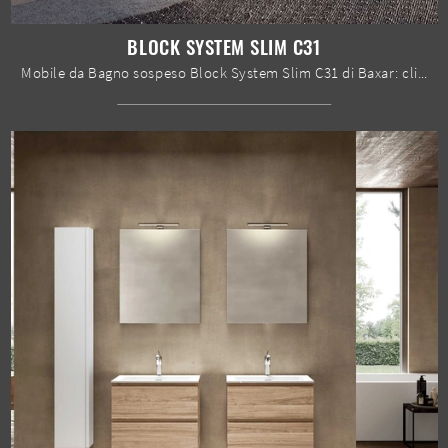
BLOCK SYSTEM SLIM C31
Mobile da Bagno sospeso Block System Slim C31 di Baxar: clicca e ottieni informazioni su mobili bagno sospesi in laccato opaco e accessori ...