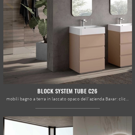
BLOCK SYSTEM TUBE C26
mobili bagno a terra in laccato opaco dell'azienda Baxar: clicca e scopri l'arredo bagno moderno Block System Tube C26 per il tuo bagno.