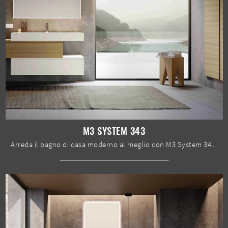
M3 SYSTEM 343
Arreda il bagno di casa moderno al meglio con M3 System 343, mobili bagno sospesi e complementi in melaminico di Baxar.