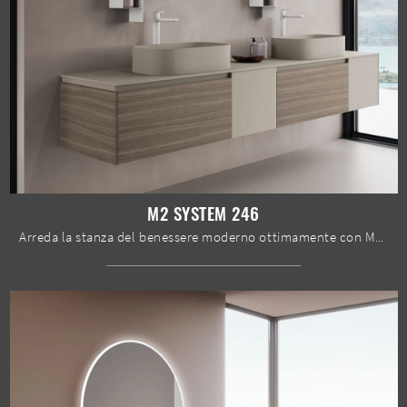
M2 SYSTEM 246
Arreda la stanza del benessere moderno ottimamente con M2 System 246, mobili bagno sospesi e complementi in melaminico di Baxar.