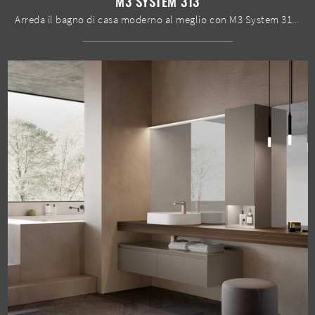
M3 SYSTEM 313
Arreda il bagno di casa moderno al meglio con M3 System 313, mobili bagno sospesi e accessori in laccato opaco di Baxar.