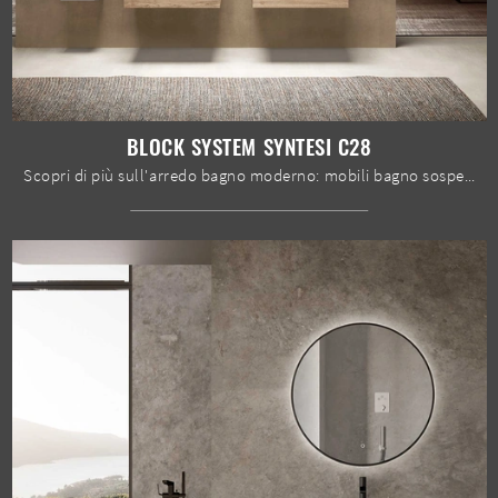
BLOCK SYSTEM SYNTESI C28
Scopri di più sull'arredo bagno moderno: mobili bagno sospesi in melaminico come il modello Block System Syntesi C28 di Baxar ti aspettano.