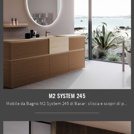
M2 SYSTEM 245
Mobile da Bagno M2 System 245 di Baxar: clicca e scopri di più su mobili bagno a terra in melaminico e accessori dell'azienda.