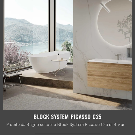
BLOCK SYSTEM PICASSO C25
Mobile da Bagno sospeso Block System Picasso C25 di Baxar: clicca e ottieni informazioni su mobili bagno sospesi in legno e elementi accessori ...