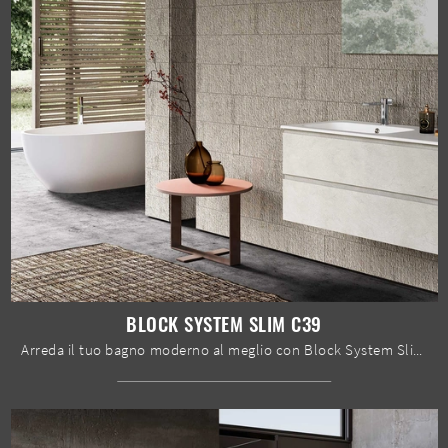
BLOCK SYSTEM SLIM C39
Arreda il tuo bagno moderno al meglio con Block System Slim C39, mobili bagno sospesi e oggetti in melaminico di Baxar.