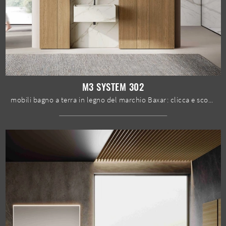
M3 SYSTEM 302
mobili bagno a terra in legno del marchio Baxar: clicca e scopri l'arredo bagno design M3 System 302 per il tuo bagno.