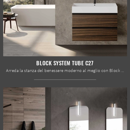
BLOCK SYSTEM TUBE C27
Arreda la stanza del benessere moderno al meglio con Block System Tube C27, mobili bagno sospesi e complementi in melaminico di Baxar.