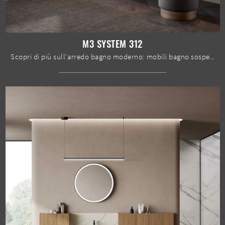
M3 SYSTEM 312
Scopri di più sull'arredo bagno moderno: mobili bagno sospesi in laccato opaco come il modello M3 System 312 di Baxar ti attendono.