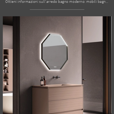
Ottieni informazioni sull'arredo bagno moderno: mobili bagno sospesi in laccato opaco come il modello M2 System 249 di Baxar ti aspettano.