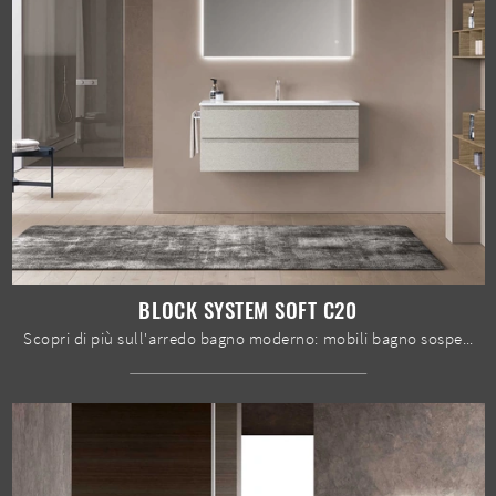
BLOCK SYSTEM SOFT C20
Scopri di più sull'arredo bagno moderno: mobili bagno sospesi in melaminico come il modello Block System Soft C20 di Baxar ti aspettano.