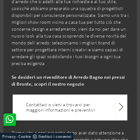
d'arredo che si adatti alle tue richieste e al tuo stile,
cosicchè abbiamo preparato una squadra di progettisti
disponibili per consulenze personalizzate. Siamo uno tra i
migliori show room vicino a casa tua per tutto ciò che
concerne design e arredamento, vieni da noi per dare un
nuovo look alla tua casa scoprendo le diverse novità del
mondo dell'arredo: selezioniamo i migliori brand di
settore per progettare interni creativi e siamo capaci di
arredare gli spazi soddisfando i tuoi bisogni e ogni tua
precisa esigenza
Se desideri un rivenditore di Arredo Bagno nei pressi
di Bronte, scopri il nostro negozio
Contattaci o vieni a trovarci per
maggiori informazioni e preventivi
Diamo vita a ogni progetto dopo aver dato attenzione a
Privacy
Cookie
Gestisci i consensi
-
ognuno dei nostri clienti e suggerendo a ognuno idee che