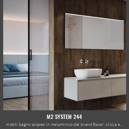
M2 SYSTEM 244
mobili bagno sospesi in melaminico del brand Baxar: clicca e scopri l'arredo bagno moderno M2 System 244 per la stanza del benessere.