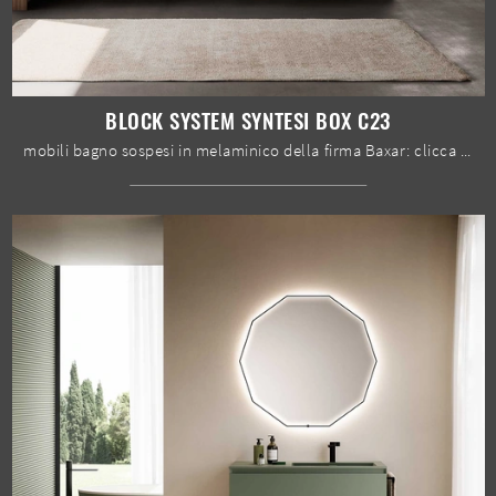
BLOCK SYSTEM SYNTESI BOX C23
mobili bagno sospesi in melaminico della firma Baxar: clicca e scopri l'arredo bagno moderno Block System Syntesi Box C23 per il bagno di casa.