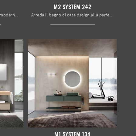
M2 SYSTEM 242
Scopri di più sull'arredo bagno moderno: mobili bagno a terra in laccato opaco come il modello M2 System 248 di Baxar ti aspettano.
Arreda il bagno di casa design alla perfezione con M2 System 242, mobili bagno sospesi e accessori in laccato opaco di Baxar.
M1 SYSTEM 134