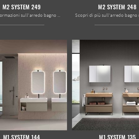
M2 SYSTEM 249
M2 SYSTEM 248
Ottieni informazioni sull'arredo bagno moderno: mobili bagno sospesi in laccato opaco come il modello M2 System 249 di Baxar ti aspettano.
M1 SYSTEM 144
M1 SYSTEM 135