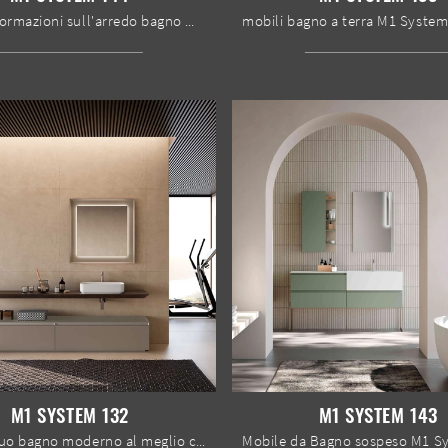
Ottieni informazioni sull'arredo bagno moderno: mobili bagno sospesi in laccato opaco come il modello M1 System 144 di Baxar ti aspettano.
M1 SYSTEM 132
M1 SYSTEM 143
Arreda il tuo bagno moderno al meglio con M1 System 132, mobili bagno a terra e complementi in laccato opaco di Baxar.