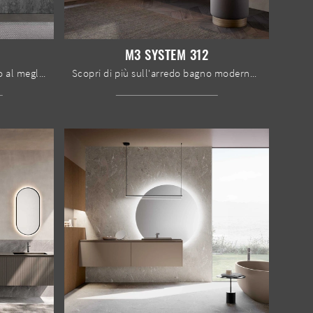
M3 SYSTEM 312
Arreda il bagno di casa moderno al meglio con M3 System 313, mobili bagno sospesi e accessori in laccato opaco di Baxar.
Scopri di più sull'arredo bagno moderno: mobili bagno sospesi in laccato opaco come il modello M3 System 312 di Baxar ti attendono.