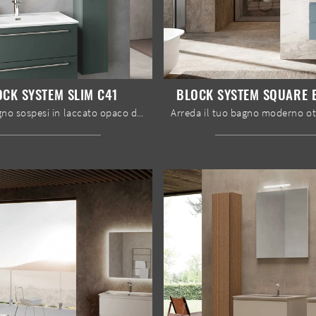
OCK SYSTEM SLIM C41
BLOCK SYSTEM SQUARE 
mobili bagno sospesi in laccato opaco della marca Baxar: clicca e scopri l'arredo bagno moderno Block System Slim C41 per la stanza del benessere.