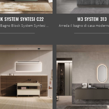
K SYSTEM SYNTESI C22
M3 SYSTEM 313
Mobile da Bagno Block System Syntesi C22 di Baxar: clicca e ottieni informazioni su mobili bagno a terra in laccato opaco e accessori dell'azienda.