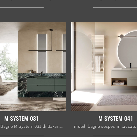
M SYSTEM 031
M SYSTEM 041
Mobile da Bagno M System 031 di Baxar: clicca e ottieni informazioni su mobili bagno a terra in laccato opaco e elementi accessori dell'azienda.