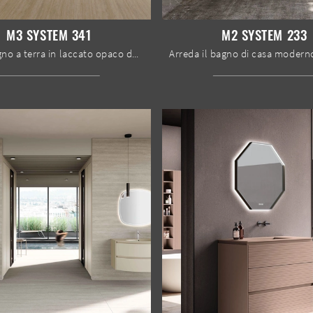
M3 SYSTEM 341
M2 SYSTEM 233
mobili bagno a terra in laccato opaco del brand Baxar: clicca e scopri l'arredo bagno design M3 System 341 per la stanza del benessere.