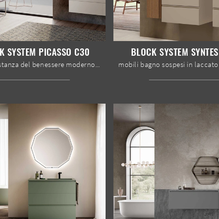
K SYSTEM PICASSO C30
BLOCK SYSTEM SYNTES
Arreda la stanza del benessere moderno perfettamente con Block System Picasso C30, mobili bagno sospesi e accessori in laccato opaco di Baxar.