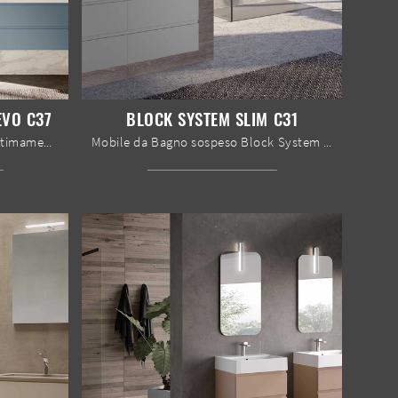
EVO C37
BLOCK SYSTEM SLIM C31
Arreda il tuo bagno moderno ottimamente con Block System Square Evo C37, mobili bagno sospesi e accessori in laccato opaco di Baxar.
Mobile da Bagno sospeso Block System Slim C31 di Baxar: clicca e ottieni informazioni su mobili bagno sospesi in laccato opaco e accessori ...