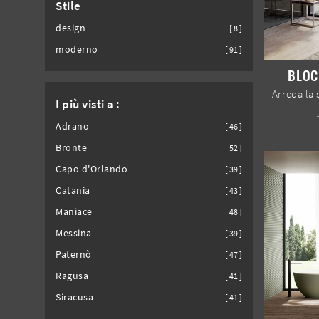
Stile
design
8
moderno
91
BLOC
I più visti a :
Adrano
46
Bronte
52
Capo d'Orlando
39
Catania
43
Maniace
48
Messina
39
Paternò
47
Ragusa
41
Siracusa
41