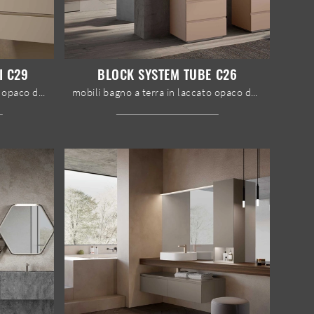
I C29
BLOCK SYSTEM TUBE C26
mobili bagno sospesi in laccato opaco dell'azienda Baxar: clicca e scopri l'arredo bagno moderno Block System Syntesi C29 per la stanza del benessere.
mobili bagno a terra in laccato opaco dell'azienda Baxar: clicca e scopri l'arredo bagno moderno Block System Tube C26 per il tuo bagno.