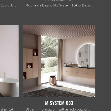
mobili bagno a terra M1 System 135 di Baxar: scopri l'Arredo Bagno in laccato opaco moderno e arreda il bagno di casa.
Mobile da Bagno M1 System 134 di Baxar: clicca e ottieni informazioni su mobili bagno a terra in laccato opaco e elementi accessori della firma.
M SYSTEM 033
Mobile da Bagno sospeso M1 System 143 di Baxar: clicca e ottieni informazioni su mobili bagno sospesi in laccato opaco e accessori della marca.
Ottieni informazioni sull'arredo bagno moderno: mobili bagno sospesi in laccato opaco come il modello M System 033 di Baxar ti aspettano.