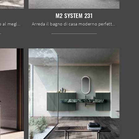
M2 SYSTEM 231
Arreda il bagno di casa moderno al meglio con M2 System 233, mobili bagno sospesi e accessori in laccato opaco di Baxar.
Arreda il bagno di casa moderno perfettamente con M2 System 231, mobili bagno sospesi e accessori in laccato opaco di Baxar.