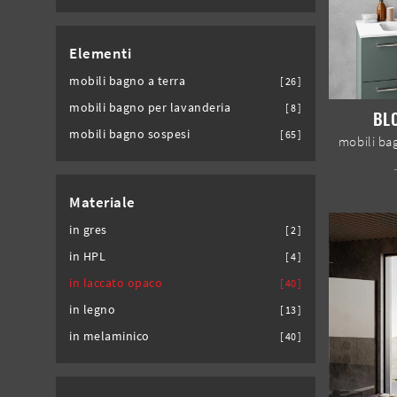
Elementi
mobili bagno a terra
26
mobili bagno per lavanderia
8
BL
mobili bagno sospesi
65
Materiale
in gres
2
in HPL
4
in laccato opaco
40
in legno
13
in melaminico
40