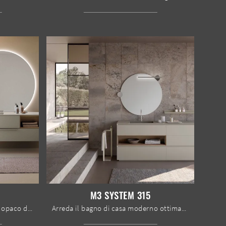
M3 SYSTEM 315
mobili bagno sospesi in laccato opaco del marchio Baxar: clicca e scopri l'arredo bagno moderno M System 041 per la stanza del benessere.
Arreda il bagno di casa moderno ottimamente con M3 System 315, mobili bagno a terra e oggetti in laccato opaco di Baxar.