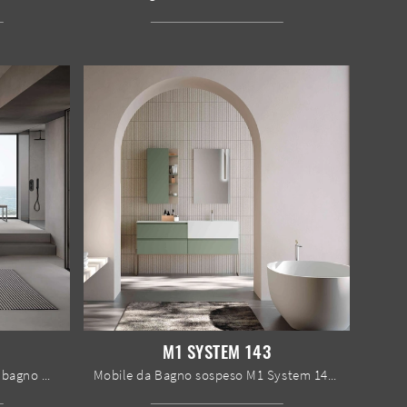
M1 SYSTEM 143
Ottieni informazioni sull'arredo bagno moderno: mobili bagno a terra in melaminico come il modello M1 System 131 di Baxar ti attendono.
Mobile da Bagno sospeso M1 System 143 di Baxar: clicca e ottieni informazioni su mobili bagno sospesi in laccato opaco e accessori della marca.