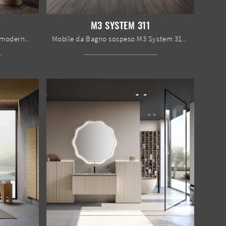
M3 SYSTEM 311
Scopri di più sull'arredo bagno moderno: mobili bagno sospesi in laccato opaco come il modello M3 System 312 di Baxar ti attendono.
Mobile da Bagno sospeso M3 System 311 di Baxar: clicca e scopri di più su mobili bagno sospesi in legno e accessori dell'azienda.