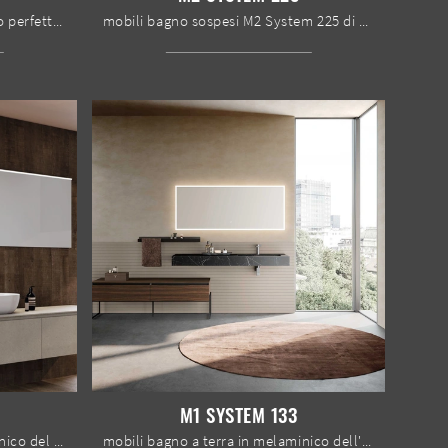
Arreda il bagno di casa moderno perfettamente con M2 System 231, mobili bagno sospesi e accessori in laccato opaco di Baxar.
mobili bagno sospesi M2 System 225 di Baxar: scopri l'Arredo Bagno in melaminico moderno e arreda il bagno di casa.
M1 SYSTEM 133
mobili bagno sospesi in melaminico del brand Baxar: clicca e scopri l'arredo bagno moderno M2 System 244 per la stanza del benessere.
mobili bagno a terra in melaminico dell'azienda Baxar: clicca e scopri l'arredo bagno moderno M1 System 133 per il bagno di casa.