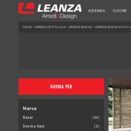
AZIENDA
CUCINE
HOME
>
ARREDAMENTO CASA
>
ARREDO BAGNO
>
ARREDO BAGNO CATANI
NAVIGA PER
Marca
Baxar
94
Devina Nais
5