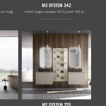
M3 SYSTEM 342
Arreda il bagno di casa moderno al meglio con M3 System 343, mobili bagno sospesi e complementi in melaminico di Baxar.
mobili bagno sospesi M3 System 342 di Baxar: scopri l'Arredo Bagno in melaminico moderno e arreda il bagno di casa.
M2 SYSTEM 225