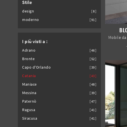
Stile
design
8
moderno
91
BL
I più visti a :
Adrano
46
Bronte
52
Capo d'Orlando
39
Catania
43
Maniace
48
Messina
39
Paternò
47
Ragusa
41
Siracusa
41