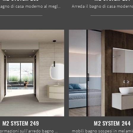
Arreda il bagno di casa moderno al meglio con M2 System 233, mobili bagno sospesi e accessori in laccato opaco di Baxar.
M2 SYSTEM 249
M2 SYSTEM 244
Ottieni informazioni sull'arredo bagno moderno: mobili bagno sospesi in laccato opaco come il modello M2 System 249 di Baxar ti aspettano.