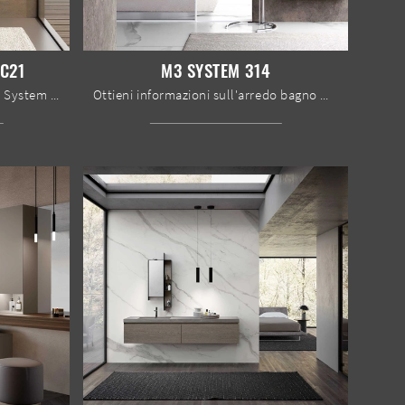
C21
M3 SYSTEM 314
Mobile da Bagno sospeso Block System Soft C21 di Baxar: clicca e scopri di più su mobili bagno sospesi in melaminico e elementi accessori della firma.
Ottieni informazioni sull'arredo bagno moderno: mobili bagno sospesi in melaminico come il modello M3 System 314 di Baxar ti aspettano.