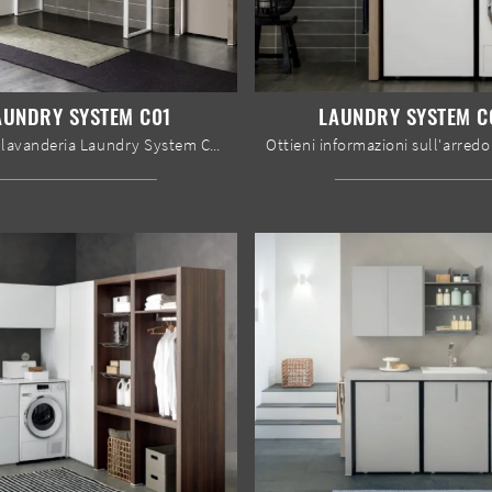
AUNDRY SYSTEM C01
LAUNDRY SYSTEM C
Mobile da lavanderia Laundry System C01 di Baxar: clicca e scopri di più su mobili bagno per lavanderia in melaminico e elementi accessori del ...