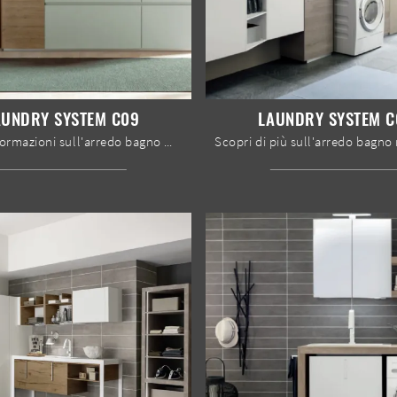
AUNDRY SYSTEM C09
LAUNDRY SYSTEM C
Ottieni informazioni sull'arredo bagno moderno: mobili bagno per lavanderia in laccato opaco come il modello Laundry System C09 di Baxar ti attendono.