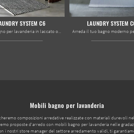
AUNDRY SYSTEM C6
LAUNDRY SYSTEM C
Mobili bagno per lavanderia in laccato opaco dell'azienda Baxar: clicca e scopri l'arredo bagno moderno Laundry System C6 per il tuo bagno.
Mobili bagno per lavanderia
heremo composizioni arredative realizzate con materiali durevoli nelle
cheremo proposte d'arredo con mobili bagno per lavanderia nelle gradazi
con i nostri store manager del settore arredamento validi, ti garanti