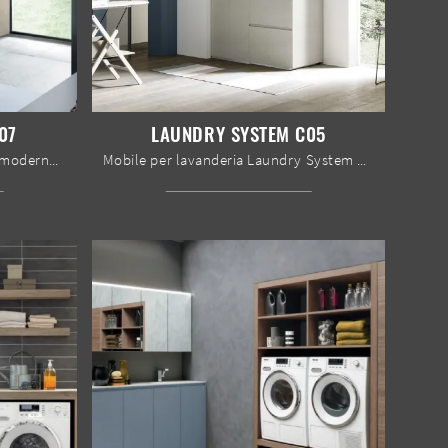
07
LAUNDRY SYSTEM C05
Scopri di più sull'arredo bagno moderno: mobili bagno per lavanderia in laccato opaco come il modello Laundry System C07 di Baxar ti aspettano.
Mobile per lavanderia Laundry System C05 di Baxar: clicca e scopri di più su mobili bagno per lavanderia in melaminico e accessori della marca.