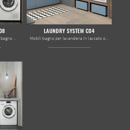
08
LAUNDRY SYSTEM C04
Ottieni informazioni sull'arredo bagno moderno: mobili bagno per lavanderia in HPL come il modello Laundry System C08 di Baxar ti attendono.
Mobili bagno per lavanderia in laccato opaco della firma Baxar: clicca e scopri l'arredo bagno moderno Laundry System C04 per la stanza del benessere.