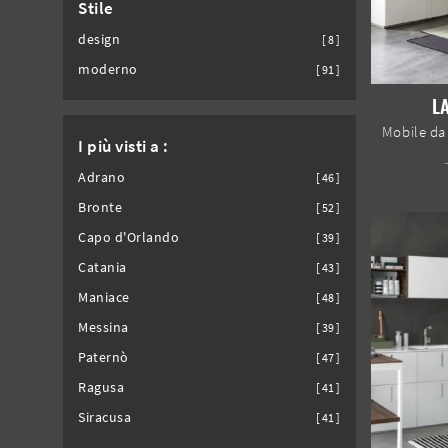
Stile
design
8
moderno
91
L
I più visti a :
Adrano
46
Bronte
52
Capo d'Orlando
39
Catania
43
Maniace
48
Messina
39
Paternò
47
Ragusa
41
Siracusa
41