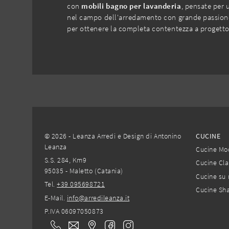
con
mobili bagno per lavanderia
, pensate per 
nel campo dell'arredamento con grande passione p
per ottenere la completa contentezza a progetto
© 2026 - Leanza Arredi e Design di Antonino
CUCINE
Leanza
Cucine Mo
S.S. 284, Km9
Cucine Cla
95035 - Maletto (Catania)
Cucine su 
Tel.
+39 095698721
Cucine Sh
E-Mail.
info@arredileanza.it
P.IVA 06097050873