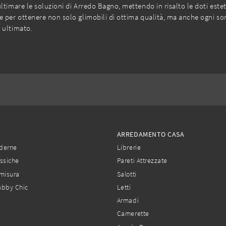
ultimare le soluzioni di Arredo Bagno, mettendo in risalto le doti est
er ottenere non solo glimobili di ottima qualità, ma anche ogni sort
 ultimato.
ARREDAMENTO CASA
derne
Librerie
ssiche
Pareti Attrezzate
misura
Salotti
abby Chic
Letti
Armadi
Camerette