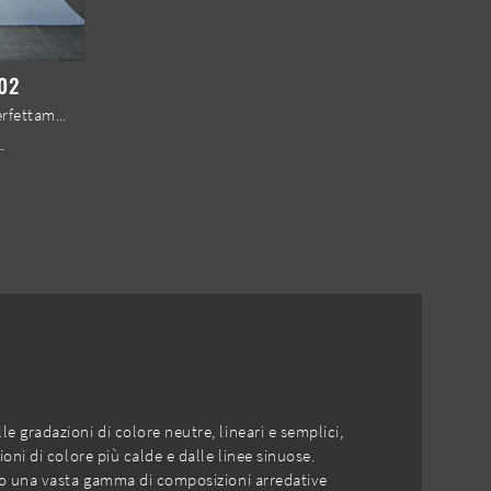
02
Arreda il tuo bagno moderno perfettamente con Laundry System C02, mobili bagno per lavanderia e complementi in laccato opaco di Baxar.
 gradazioni di colore neutre, lineari e semplici,
oni di colore più calde e dalle linee sinuose.
amo una vasta gamma di composizioni arredative