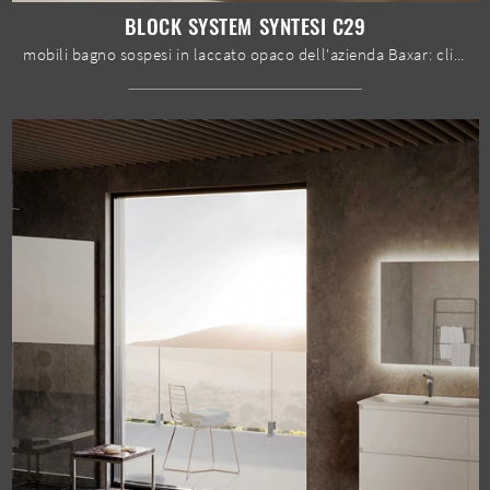
BLOCK SYSTEM SYNTESI C29
mobili bagno sospesi in laccato opaco dell'azienda Baxar: clicca e scopri l'arredo bagno moderno Block System Syntesi C29 per la stanza del benessere.