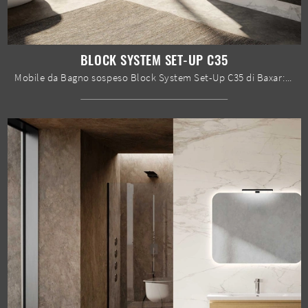
BLOCK SYSTEM SET-UP C35
Mobile da Bagno sospeso Block System Set-Up C35 di Baxar: clicca e scopri di più su mobili bagno sospesi in melaminico e accessori dell'azienda.