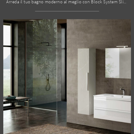
Arreda il tuo bagno moderno al meglio con Block System Slim C39, mobili bagno sospesi e oggetti in melaminico di Baxar.