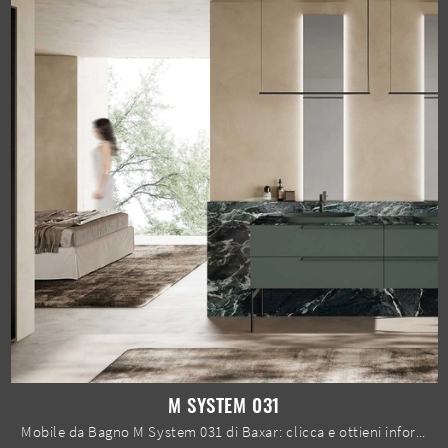
M SYSTEM 031
Mobile da Bagno M System 031 di Baxar: clicca e ottieni informazioni su mobili bagno a terra in laccato opaco e elementi accessori dell'azienda.