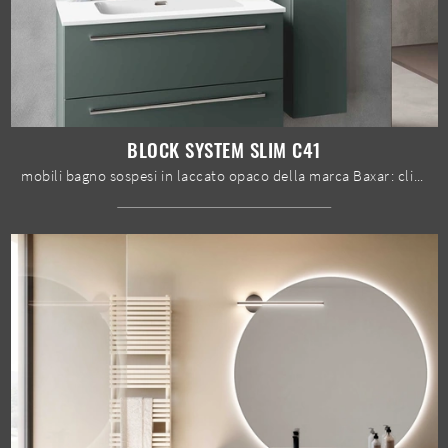
BLOCK SYSTEM SLIM C41
mobili bagno sospesi in laccato opaco della marca Baxar: clicca e scopri l'arredo bagno moderno Block System Slim C41 per la stanza del benessere.