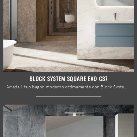
BLOCK SYSTEM SQUARE EVO C37
Arreda il tuo bagno moderno ottimamente con Block System Square Evo C37, mobili bagno sospesi e accessori in laccato opaco di Baxar.