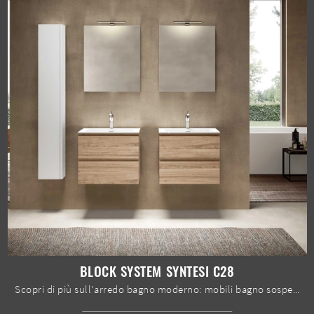
BLOCK SYSTEM SYNTESI C28
Scopri di più sull'arredo bagno moderno: mobili bagno sospesi in melaminico come il modello Block System Syntesi C28 di Baxar ti aspettano.