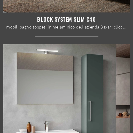
BLOCK SYSTEM SLIM C40
mobili bagno sospesi in melaminico dell'azienda Baxar: clicca e scopri l'arredo bagno moderno Block System Slim C40 per il tuo bagno.