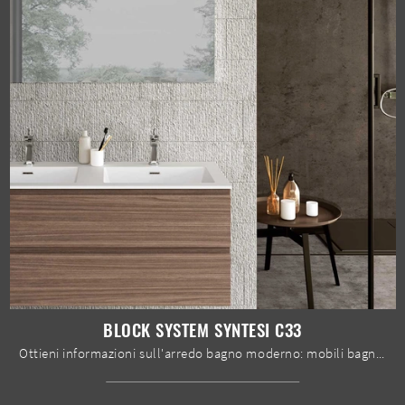
BLOCK SYSTEM SYNTESI C33
Ottieni informazioni sull'arredo bagno moderno: mobili bagno sospesi in melaminico come il modello Block System Syntesi C33 di Baxar ti aspettano.