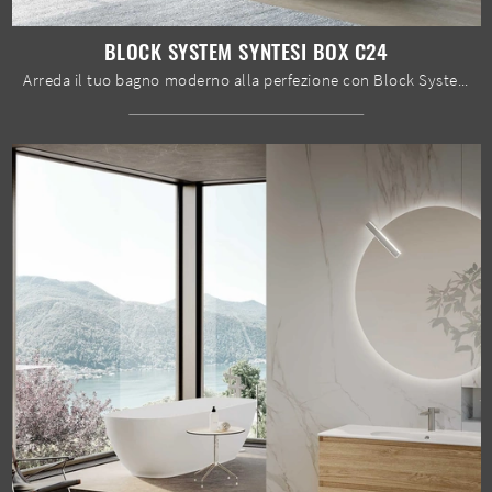
BLOCK SYSTEM SYNTESI BOX C24
Arreda il tuo bagno moderno alla perfezione con Block System Syntesi Box C24, mobili bagno a terra e oggetti in melaminico di Baxar.