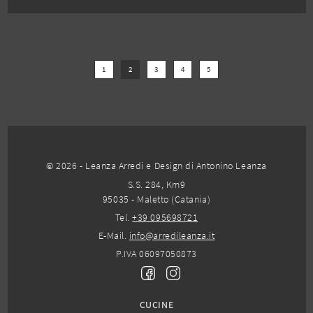
1
2
3
4
5
© 2026 - Leanza Arredi e Design di Antonino Leanza
S.S. 284, Km9
95035 - Maletto (Catania)
Tel.
+39 095698721
E-Mail.
info@arredileanza.it
P.IVA 06097050873
CUCINE