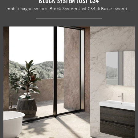
BLOCK SYSTEM JUST C34
mobili bagno sospesi Block System Just C34 di Baxar: scopri l'Arredo Bagno in melaminico moderno e arreda la stanza del benessere.