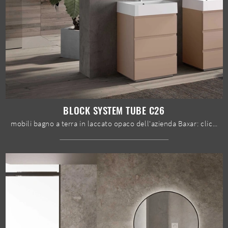
BLOCK SYSTEM TUBE C26
mobili bagno a terra in laccato opaco dell'azienda Baxar: clicca e scopri l'arredo bagno moderno Block System Tube C26 per il tuo bagno.