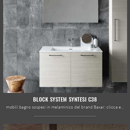
BLOCK SYSTEM SYNTESI C38
mobili bagno sospesi in melaminico del brand Baxar: clicca e scopri l'arredo bagno moderno Block System Syntesi C38 per il tuo bagno.