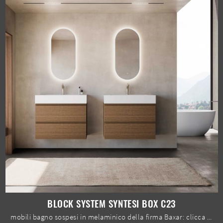
BLOCK SYSTEM SYNTESI BOX C23
mobili bagno sospesi in melaminico della firma Baxar: clicca e scopri l'arredo bagno moderno Block System Syntesi Box C23 per il bagno di casa.