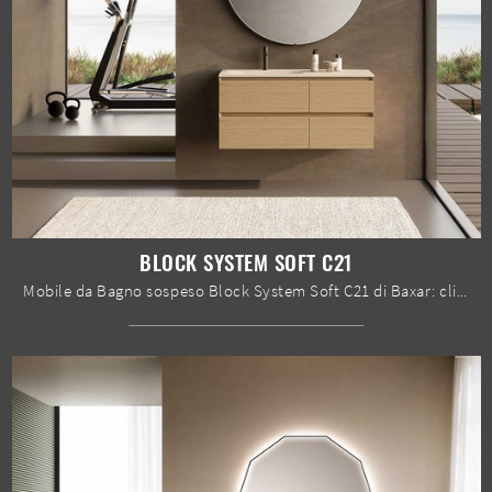
BLOCK SYSTEM SOFT C21
Mobile da Bagno sospeso Block System Soft C21 di Baxar: clicca e scopri di più su mobili bagno sospesi in melaminico e elementi accessori della firma.