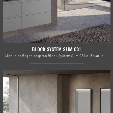
BLOCK SYSTEM SLIM C31
Mobile da Bagno sospeso Block System Slim C31 di Baxar: clicca e ottieni informazioni su mobili bagno sospesi in laccato opaco e accessori ...