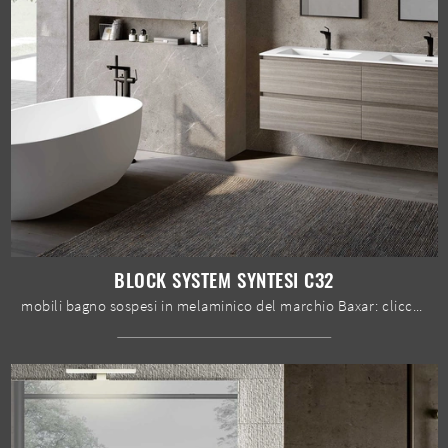
BLOCK SYSTEM SYNTESI C32
mobili bagno sospesi in melaminico del marchio Baxar: clicca e scopri l'arredo bagno moderno Block System Syntesi C32 per il bagno di casa.