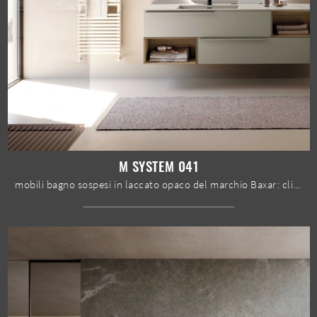
M SYSTEM 041
mobili bagno sospesi in laccato opaco del marchio Baxar: clicca e scopri l'arredo bagno moderno M System 041 per la stanza del benessere.