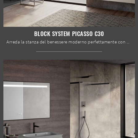
BLOCK SYSTEM PICASSO C30
Arreda la stanza del benessere moderno perfettamente con Block System Picasso C30, mobili bagno sospesi e accessori in laccato opaco di Baxar.