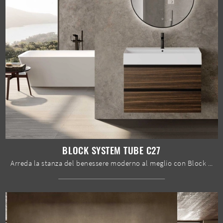
BLOCK SYSTEM TUBE C27
Arreda la stanza del benessere moderno al meglio con Block System Tube C27, mobili bagno sospesi e complementi in melaminico di Baxar.