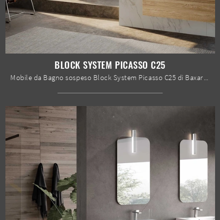
BLOCK SYSTEM PICASSO C25
Mobile da Bagno sospeso Block System Picasso C25 di Baxar: clicca e ottieni informazioni su mobili bagno sospesi in legno e elementi accessori ...