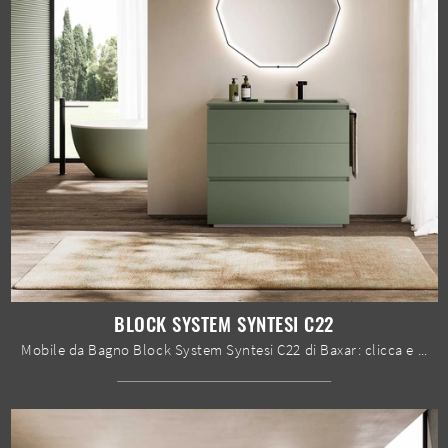
BLOCK SYSTEM SYNTESI C22
Mobile da Bagno Block System Syntesi C22 di Baxar: clicca e ottieni informazioni su mobili bagno a terra in laccato opaco e accessori dell'azienda.