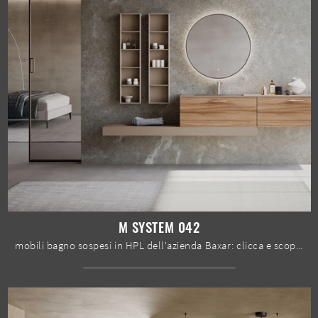
M SYSTEM 042
mobili bagno sospesi in HPL dell'azienda Baxar: clicca e scopri l'arredo bagno moderno M System 042 per il tuo bagno.