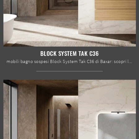
BLOCK SYSTEM TAK C36
mobili bagno sospesi Block System Tak C36 di Baxar: scopri l'Arredo Bagno in melaminico moderno e arreda il tuo bagno.