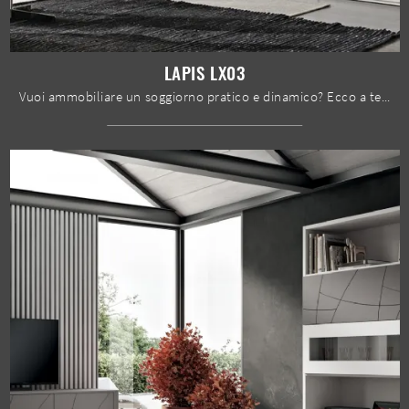
LAPIS LX03
Vuoi ammobiliare un soggiorno pratico e dinamico? Ecco a te la parete attrezzata Lapis LX03 Spar dalle forme decise moderne.