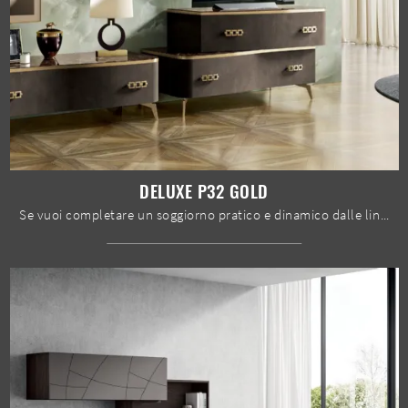
DELUXE P32 GOLD
Se vuoi completare un soggiorno pratico e dinamico dalle linee moderne, ti presentiamo la parete attrezzata Deluxe P32 Gold Spar.