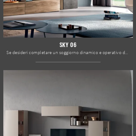
SKY 06
Se desideri completare un soggiorno dinamico e operativo dalle linee moderne, ecco a te la parete attrezzata Sky 06 Spar.