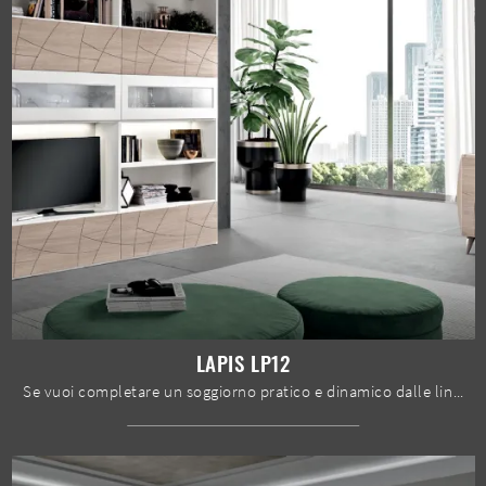
LAPIS LP12
Se vuoi completare un soggiorno pratico e dinamico dalle linee moderne, ti offriamo la parete attrezzata Lapis LP12 Spar.