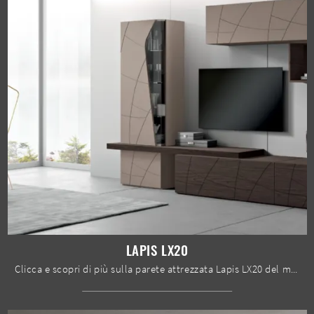
LAPIS LX20
Clicca e scopri di più sulla parete attrezzata Lapis LX20 del marchio Spar: è la soluzione dalle linee moderne perfetta per te.