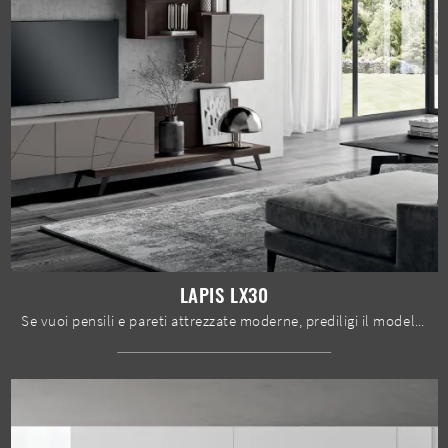
LAPIS LX30
Se vuoi pensili e pareti attrezzate moderne, prediligi il modello Lapis LX30 di Spar: clicca e ottieni informazioni!