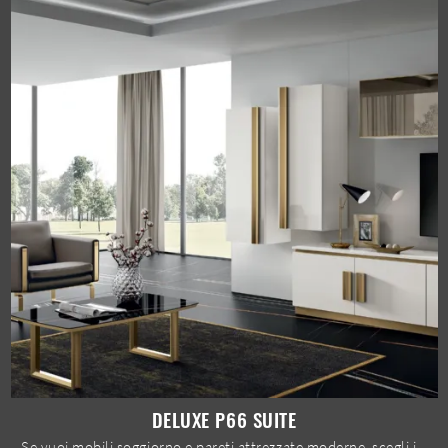
DELUXE P66 SUITE
Se vuoi mobili soggiorno e pareti attrezzate moderne, scegli il modello Deluxe P66 Suite di Spar: clicca e scopri di più!