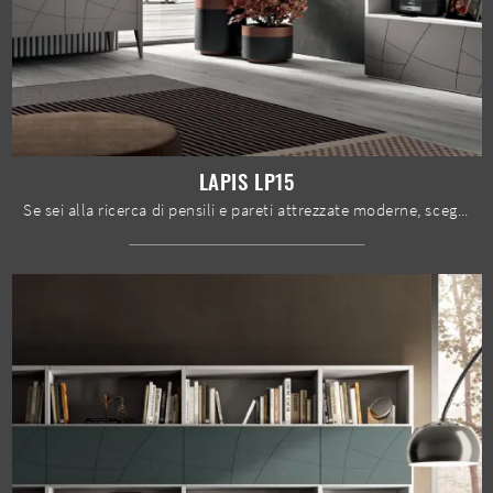
LAPIS LP15
Se sei alla ricerca di pensili e pareti attrezzate moderne, scegli il modello Lapis LP15 di Spar: clicca e scopri di più!