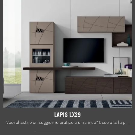
LAPIS LX29
Vuoi allestire un soggiorno pratico e dinamico? Ecco a te la parete attrezzata Lapis LX29 Spar dalle forme decise moderne.