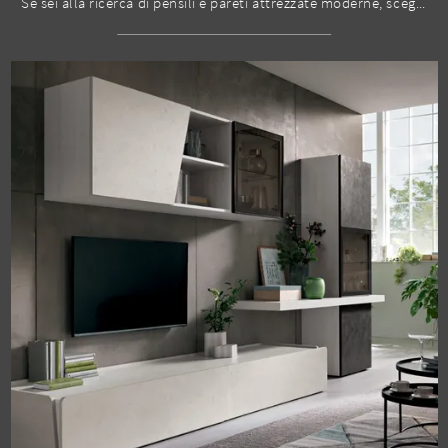
Se sei alla ricerca di pensili e pareti attrezzate moderne, scegli il modello Sky 08 di Spar: clicca e ottieni informazioni!