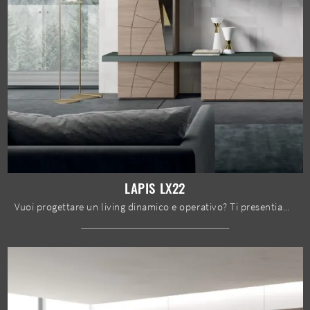
LAPIS LX22
Vuoi progettare un living dinamico e operativo? Ti presentiamo la parete attrezzata Lapis LX22 Spar dalle linee decise moderne.