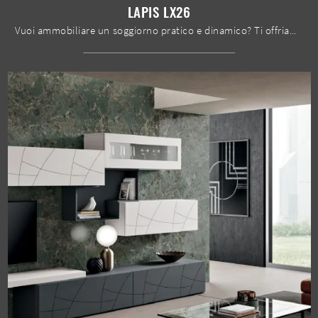
LAPIS LX26
Vuoi ammobiliare un soggiorno pratico e dinamico? Ti offriamo la parete attrezzata Lapis LX26 Spar dalle linee decise moderne.