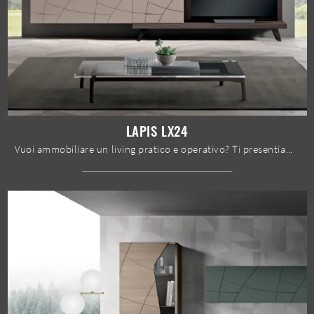
LAPIS LX24
Vuoi ammobiliare un living pratico e operativo? Ti presentiamo la parete attrezzata Lapis LX24 Spar dalle linee decise moderne.