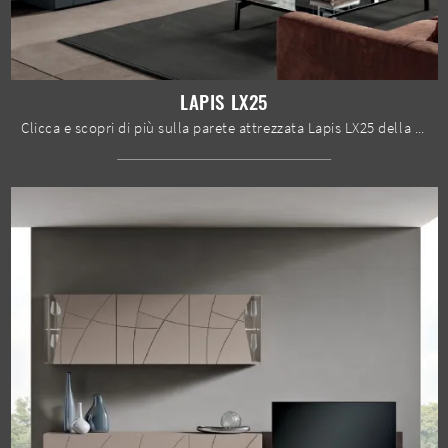
LAPIS LX25
Clicca e scopri di più sulla parete attrezzata Lapis LX25 della firma Spar: è la soluzione dalle linee moderne ideale per te.