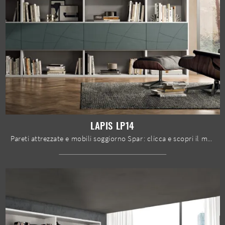
LAPIS LP14
Pareti attrezzate e mobili soggiorno Spar: clicca e scopri il modello Lapis LP14 e potrai impreziosire stanze moderne di ogni genere.