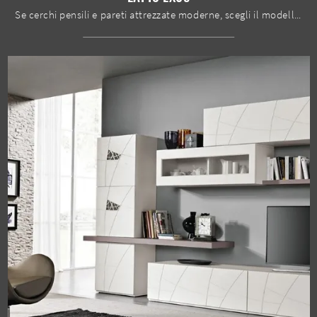
Se cerchi pensili e pareti attrezzate moderne, scegli il modello Lapis LX05 di Spar: clicca e ottieni informazioni!