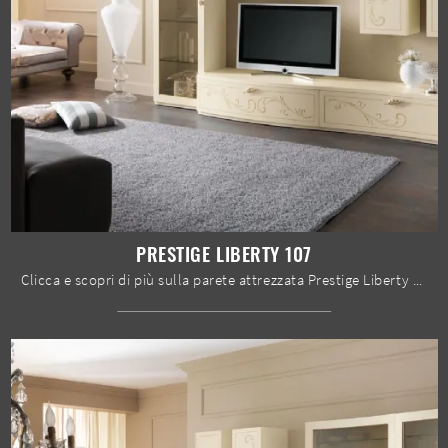
PRESTIGE LIBERTY 107
Clicca e scopri di più sulla parete attrezzata Prestige Liberty 107 del marchio Spar: è la soluzione dalle linee classiche ideale per te.