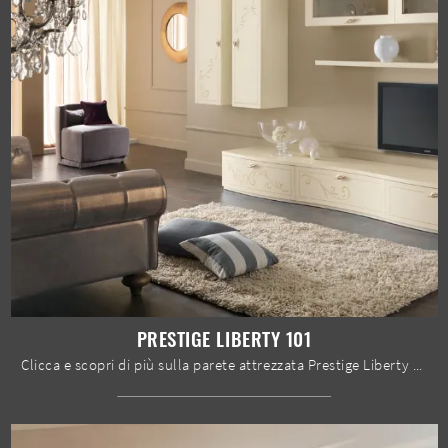
PRESTIGE LIBERTY 101
Clicca e scopri di più sulla parete attrezzata Prestige Liberty 101 dell'azienda Spar: è la soluzione dalle linee classiche ideale per te.