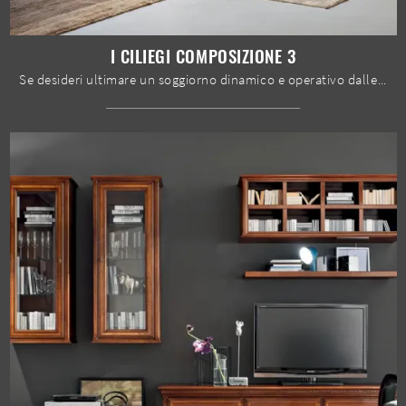
I CILIEGI COMPOSIZIONE 3
Se desideri ultimare un soggiorno dinamico e operativo dalle linee classiche, ecco a te la parete attrezzata I Ciliegi composizione 3 Le Fablier.