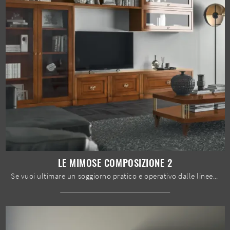
LE MIMOSE COMPOSIZIONE 2
Se vuoi ultimare un soggiorno pratico e operativo dalle linee classiche, ti offriamo la parete attrezzata Le Mimose composizione 2 Le Fablier.