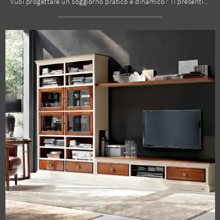
Vuoi progettare un soggiorno pratico e dinamico? Ti presentiamo la parete attrezzata I Ciliegi composizione 4 Le Fablier dalle linee decise classiche.