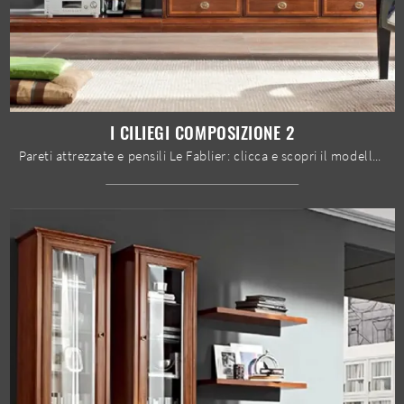
I CILIEGI COMPOSIZIONE 2
Pareti attrezzate e pensili Le Fablier: clicca e scopri il modello I Ciliegi composizione 2 e potrai impreziosire stanze classiche di ogni tipo.