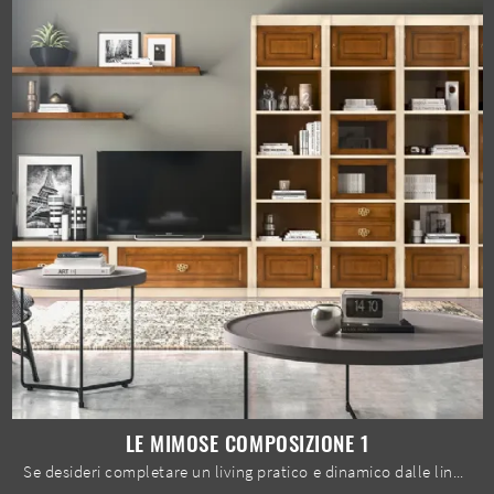
LE MIMOSE COMPOSIZIONE 1
Se desideri completare un living pratico e dinamico dalle linee classiche, ecco a te la parete attrezzata Le Mimose composizione 1 Le Fablier.