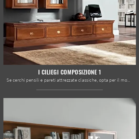
I CILIEGI COMPOSIZIONE 1
Se cerchi pensili e pareti attrezzate classiche, opta per il modello I Ciliegi composizione 1 di Le Fablier: clicca e scopri di più!