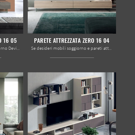
O 16 05
PARETE ATTREZZATA ZERO 16 04
Pareti attrezzate e mobili soggiorno Devina Nais: clicca e scopri il modello Parete attrezzata Zero 16 05 e potrai arricchire stanze moderne di ogni ...
Se desideri mobili soggiorno e pareti attrezzate moderne, opta per il modello Parete attrezzata Zero 16 04 di Devina Nais: clicca e scopri di più!