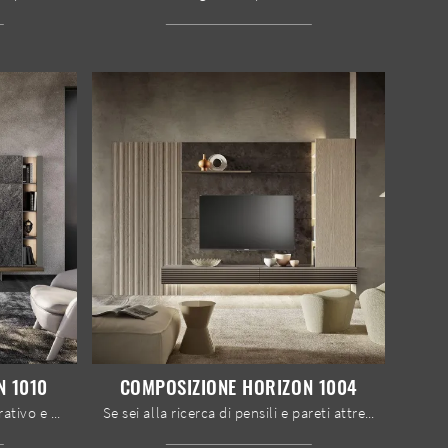
N 1010
COMPOSIZIONE HORIZON 1004
Vuoi arredare un soggiorno operativo e pratico? Ecco a te la parete attrezzata Composizione Horizon 1010 Mobilgam dalle forme decise moderne.
Se sei alla ricerca di pensili e pareti attrezzate moderne, prediligi il modello Composizione Horizon 1004 di Mobilgam: clicca e ottieni informazioni!