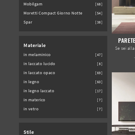
Mobilgam
68
Moretti Compact Giorno Notte
54
Spar
38
PARETE
Materiale
in melaminico
47
in laccato lucido
8
in laccato opaco
69
in legno
60
in legno laccato
17
in materico
7
in vetro
7
Stile