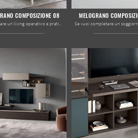
RANO COMPOSIZIONE 08
MELOGRANO COMPOSIZI
Vuoi arredare un living operativo e pratico? Ti offriamo la parete attrezzata Melograno composizione 08 Le Fablier dalle linee decise moderne.