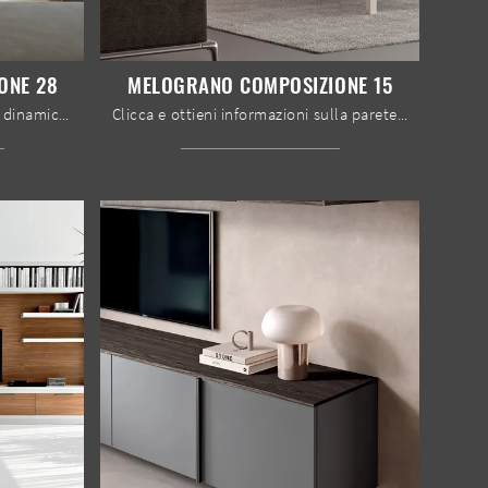
ONE 28
MELOGRANO COMPOSIZIONE 15
Vuoi allestire un living pratico e dinamico? Ti offriamo la parete attrezzata Melograno composizione 28 Le Fablier dalle forme decise moderne.
Clicca e ottieni informazioni sulla parete attrezzata Melograno composizione 15 del marchio Le Fablier: è la soluzione dalle linee moderne ideale per ...