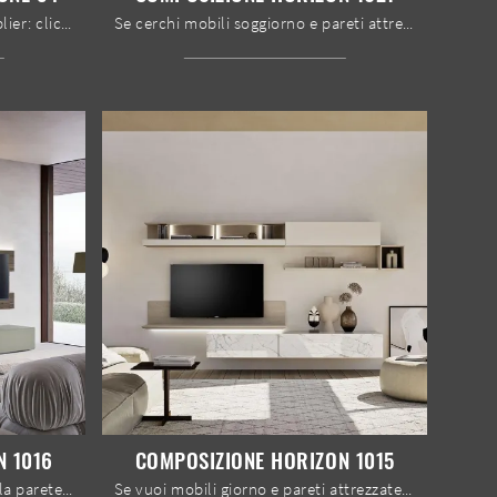
Pareti attrezzate e pensili Le Fablier: clicca e scopri il modello Melograno composizione 94 e potrai impreziosire stanze moderne di ogni genere.
Se cerchi mobili soggiorno e pareti attrezzate moderne, opta per il modello Composizione Horizon 1021 di Mobilgam: clicca e scopri di più!
N 1016
COMPOSIZIONE HORIZON 1015
Clicca e ottieni informazioni sulla parete attrezzata Composizione Horizon 1016 del brand Mobilgam: è la soluzione dalle linee moderne ideale per te.
Se vuoi mobili giorno e pareti attrezzate moderne, prediligi il modello Composizione Horizon 1015 di Mobilgam: clicca e scopri di più!