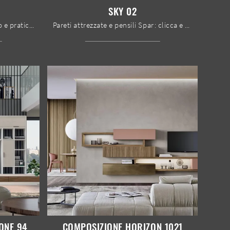
SKY 02
Vuoi allestire un living operativo e pratico? Ti offriamo la parete attrezzata Sky 03 Spar dalle linee decise moderne.
Pareti attrezzate e pensili Spar: clicca e scopri il modello Sky 02 e potrai completare stanze moderne di ogni tipo.
ONE 94
COMPOSIZIONE HORIZON 1021