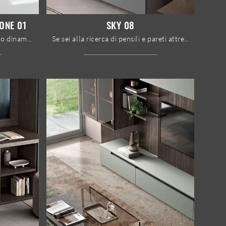
ONE 01
SKY 08
Se vuoi completare un soggiorno dinamico e operativo dalle linee moderne, ti offriamo la parete attrezzata Melograno composizione 01 Le Fablier.
Se sei alla ricerca di pensili e pareti attrezzate moderne, scegli il modello Sky 08 di Spar: clicca e ottieni informazioni!