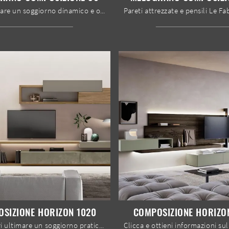
Vuoi arredare un soggiorno dinamico e operativo? Ti offriamo la parete attrezzata Melograno composizione 96 Le Fablier dalle linee decise moderne.
SIZIONE HORIZON 1020
COMPOSIZIONE HORIZO
Se desideri ultimare un soggiorno pratico e operativo dalle linee moderne, ecco a te la parete attrezzata Composizione Horizon 1020 Mobilgam.