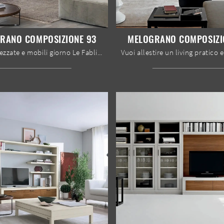
RANO COMPOSIZIONE 93
MELOGRANO COMPOSIZI
Pareti attrezzate e mobili giorno Le Fablier: clicca e scopri il modello Melograno composizione 93 e potrai impreziosire stanze moderne di ogni ...