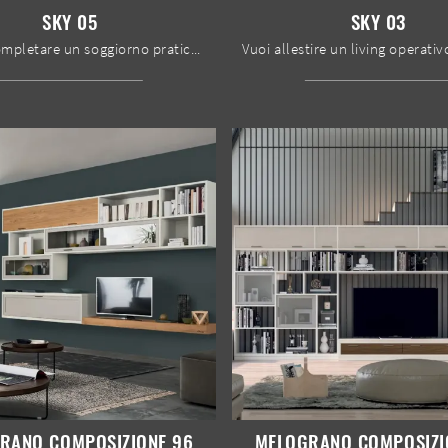
SKY 05
SKY 03
Se vuoi completare un soggiorno pratico e dinamico dalle linee moderne, ti offriamo la parete attrezzata Sky 05 Spar.
RANO COMPOSIZIONE 96
MELOGRANO COMPOSIZI