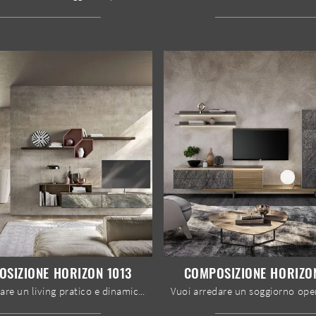
SIZIONE HORIZON 1013
COMPOSIZIONE HORIZO
Vuoi arredare un living pratico e dinamico? Ti presentiamo la parete attrezzata Composizione Horizon 1013 Mobilgam dalle linee decise moderne.