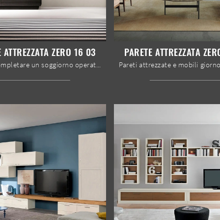
 ATTREZZATA ZERO 16 03
PARETE ATTREZZATA ZER
Se vuoi completare un soggiorno operativo e pratico dalle linee moderne, ti offriamo la parete attrezzata Parete attrezzata Zero 16 03 Devina Nais.