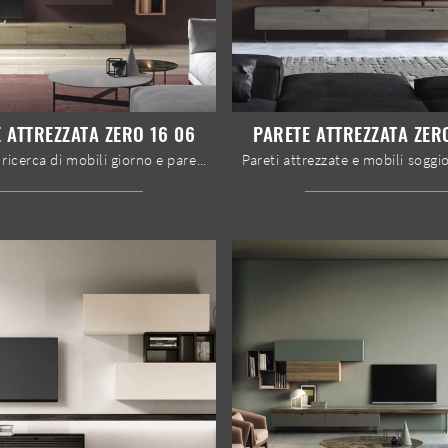
 ATTREZZATA ZERO 16 06
PARETE ATTREZZATA ZER
Se sei alla ricerca di mobili giorno e pareti attrezzate moderne, scegli il modello Parete attrezzata Zero 16 06 di Devina Nais: clicca e ottieni ...