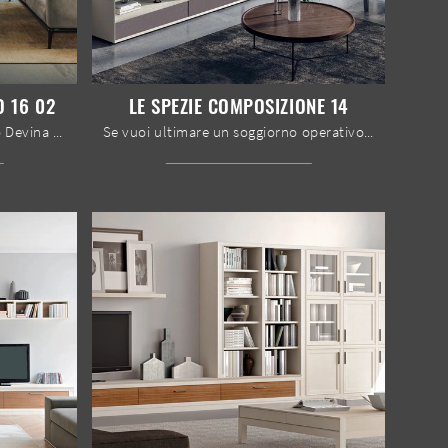
O 16 02
LE SPEZIE COMPOSIZIONE 14
Pareti attrezzate e mobili giorno Devina Nais: clicca e scopri il modello Parete attrezzata Zero 16 02 e potrai completare stanze moderne di ogni ...
Se vuoi ultimare un soggiorno operativo e pratico dalle linee moderne, ti presentiamo la parete attrezzata Le Spezie composizione 14 Le Fablier.