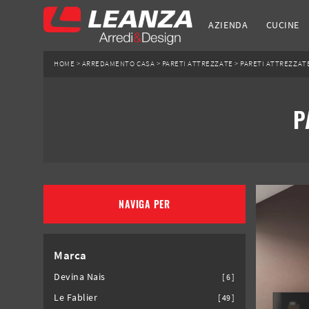
AZIENDA
CUCINE
HOME
>
ARREDAMENTO CASA
>
PARETI ATTREZZATE
>
PARETI ATTREZZAT
P
NAVIGA PER
Marca
Devina Nais
6
Le Fablier
49