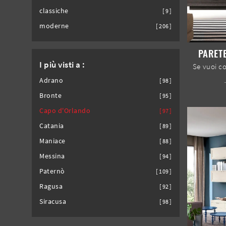
classiche
9
moderne
206
PARETE
I più visti a :
Adrano
98
Bronte
95
Capo d'Orlando
97
Catania
89
Maniace
88
Messina
94
Paternò
109
Ragusa
92
Siracusa
98