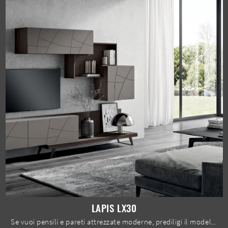
LAPIS LX30
Se vuoi pensili e pareti attrezzate moderne, prediligi il modello Lapis LX30 di Spar: clicca e ottieni informazioni!