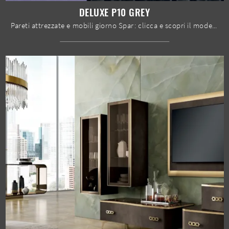
DELUXE P10 GREY
Pareti attrezzate e mobili giorno Spar: clicca e scopri il modello Deluxe P10 Grey e potrai impreziosire stanze moderne di ogni tipo.