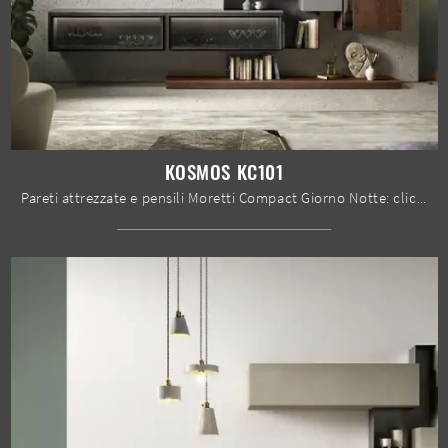
KOSMOS KC101
Pareti attrezzate e pensili Moretti Compact Giorno Notte: clicca e scopri il modello Kosmos KC101 e potrai arricchire stanze moderne di ogni genere.