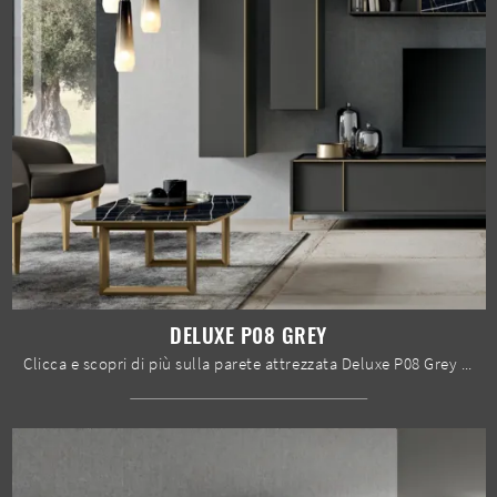
DELUXE P08 GREY
Clicca e scopri di più sulla parete attrezzata Deluxe P08 Grey della marca Spar: è la soluzione dalle linee moderne ideale per te.