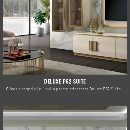
DELUXE P62 SUITE
Clicca e scopri di più sulla parete attrezzata Deluxe P62 Suite della marca Spar: è la soluzione dalle linee moderne perfetta per te.