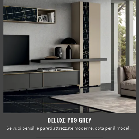
DELUXE P09 GREY
Se vuoi pensili e pareti attrezzate moderne, opta per il modello Deluxe P09 Grey di Spar: clicca e scopri di più!