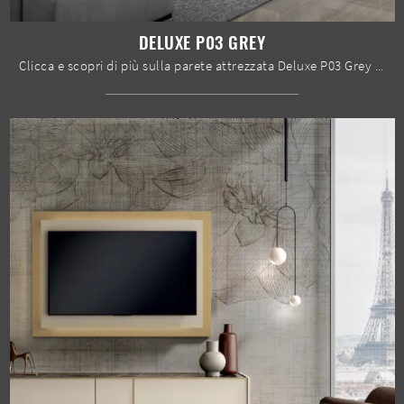
DELUXE P03 GREY
Clicca e scopri di più sulla parete attrezzata Deluxe P03 Grey del brand Spar: è la soluzione dalle linee moderne perfetta per te.