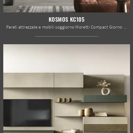
KOSMOS KC105
Pareti attrezzate e mobili soggiorno Moretti Compact Giorno Notte: clicca e scopri il modello Kosmos KC105 e potrai arricchire stanze moderne di ogni ...