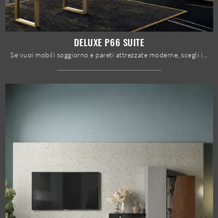
DELUXE P66 SUITE
Se vuoi mobili soggiorno e pareti attrezzate moderne, scegli il modello Deluxe P66 Suite di Spar: clicca e scopri di più!