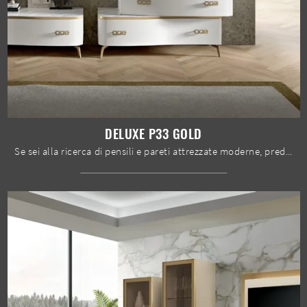
DELUXE P33 GOLD
Se sei alla ricerca di pensili e pareti attrezzate moderne, prediligi il modello Deluxe P33 Gold di Spar: clicca e scopri di più!