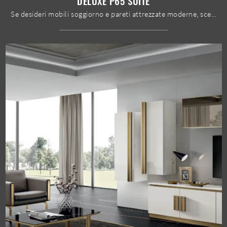
DELUXE P65 SUITE
Se desideri mobili soggiorno e pareti attrezzate moderne, scegli il modello Deluxe P65 Suite di Spar: clicca e ottieni informazioni!