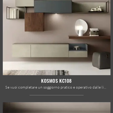
KOSMOS KC108
Se vuoi completare un soggiorno pratico e operativo dalle linee moderne, ecco a te la parete attrezzata Kosmos KC108 Moretti Compact Giorno Notte.