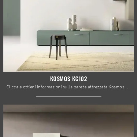
KOSMOS KC102
Clicca e ottieni informazioni sulla parete attrezzata Kosmos KC102 della firma Moretti Compact Giorno Notte: è la soluzione dalle linee moderne ...