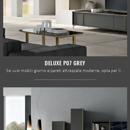
DELUXE P07 GREY
Se vuoi mobili giorno e pareti attrezzate moderne, opta per il modello Deluxe P07 Grey di Spar: clicca e scopri di più!