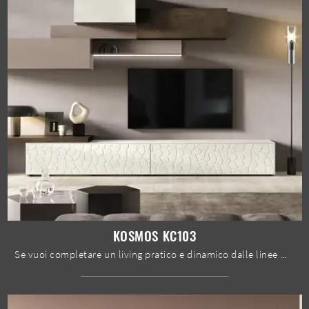
KOSMOS KC103
Se vuoi completare un living pratico e dinamico dalle linee moderne, ti presentiamo la parete attrezzata Kosmos KC103 Moretti Compact Giorno Notte.