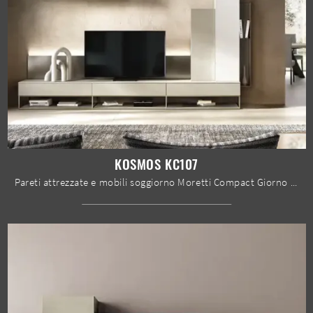
KOSMOS KC107
Pareti attrezzate e mobili soggiorno Moretti Compact Giorno Notte: clicca e scopri il modello Kosmos KC107 e potrai arricchire stanze moderne di ogni ...