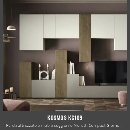
KOSMOS KC109
Pareti attrezzate e mobili soggiorno Moretti Compact Giorno Notte: clicca e scopri il modello Kosmos KC109 e potrai impreziosire stanze moderne di ...