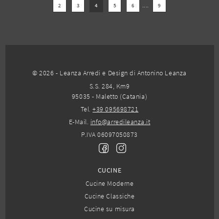
2
3
4
5
6
....
9
© 2026 - Leanza Arredi e Design di Antonino Leanza
S.S. 284, Km9
95035 - Maletto (Catania)
Tel.
+39 095698721
E-Mail.
info@arredileanza.it
P.IVA 06097050873
CUCINE
Cucine Moderne
Cucine Classiche
Cucine su misura