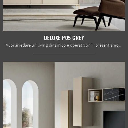
DELUXE P05 GREY
Vuoi arredare un living dinamico e operativo? Ti presentiamo la parete attrezzata Deluxe P05 Grey Spar dalle forme decise moderne.