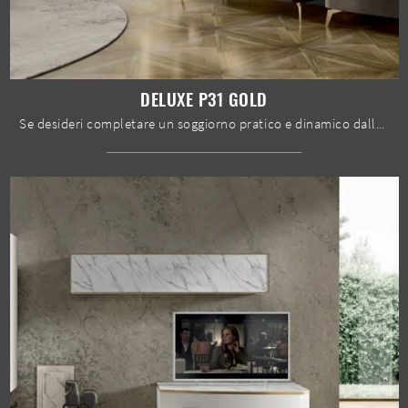
DELUXE P31 GOLD
Se desideri completare un soggiorno pratico e dinamico dalle linee moderne, ecco a te la parete attrezzata Deluxe P31 Gold Spar.