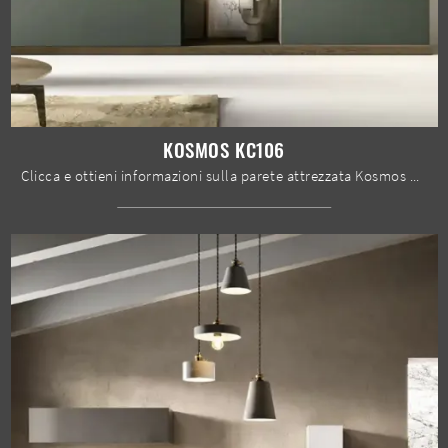
KOSMOS KC106
Clicca e ottieni informazioni sulla parete attrezzata Kosmos KC106 del marchio Moretti Compact Giorno Notte: è la soluzione dalle linee moderne ...