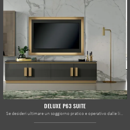
DELUXE P63 SUITE
Se desideri ultimare un soggiorno pratico e operativo dalle linee moderne, ecco a te la parete attrezzata Deluxe P63 Suite Spar.