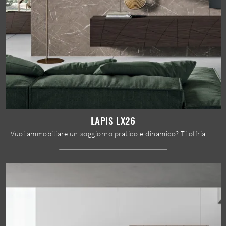
LAPIS LX26
Vuoi ammobiliare un soggiorno pratico e dinamico? Ti offriamo la parete attrezzata Lapis LX26 Spar dalle linee decise moderne.