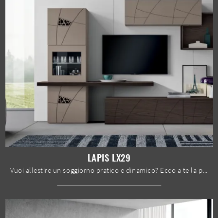
LAPIS LX29
Vuoi allestire un soggiorno pratico e dinamico? Ecco a te la parete attrezzata Lapis LX29 Spar dalle forme decise moderne.