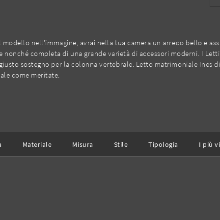
i il modello nell'immagine, avrai nella tua camera un arredo bello e as
 nonché completa di una grande varietà di accessori moderni. I Letti 
l giusto sostegno per la colonna vertebrale. Letto matrimoniale Ines di 
tale come meritate.
a
Materiale
Misura
Stile
Tipologia
I più vi