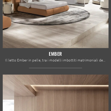
EMBER
Il letto Ember in pelle, tra i modelli imbottiti matrimoniali design di Max Divani, è pensato per garantirti il riposo migliore.