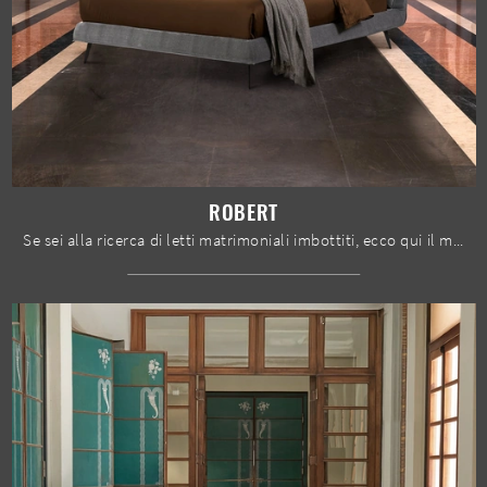
ROBERT
Se sei alla ricerca di letti matrimoniali imbottiti, ecco qui il modello Robert in tessuto per impreziosire la zona notte.