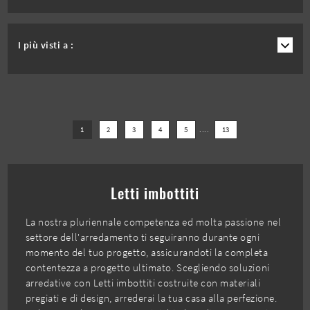
I più visti a :
1
2
3
4
5
....
13
Letti imbottiti
La nostra pluriennale competenza ed molta passione nel
settore dell'arredamento ti seguiranno durante ogni
momento del tuo progetto, assicurandoti la completa
contentezza a progetto ultimato. Scegliendo soluzioni
arredative con Letti imbottiti costruite con materiali
pregiati e di design, arrederai la tua casa alla perfezione.