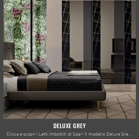
DELUXE GREY
Clicca e scopri i Letti imbottiti di Spar! Il modello Deluxe Grey in tessuto ti aspetta nelle versioni matrimoniali.