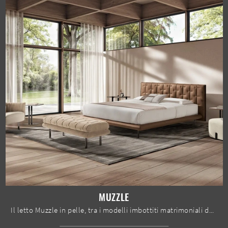
MUZZLE
Il letto Muzzle in pelle, tra i modelli imbottiti matrimoniali design di Max Divani, è pensato per garantirti il sonno più profondo.