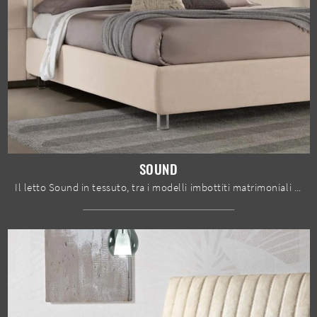
SOUND
Il letto Sound in tessuto, tra i modelli imbottiti matrimoniali moderni di Susan imbottiti, è perfetto per assicurarti il relax totale.