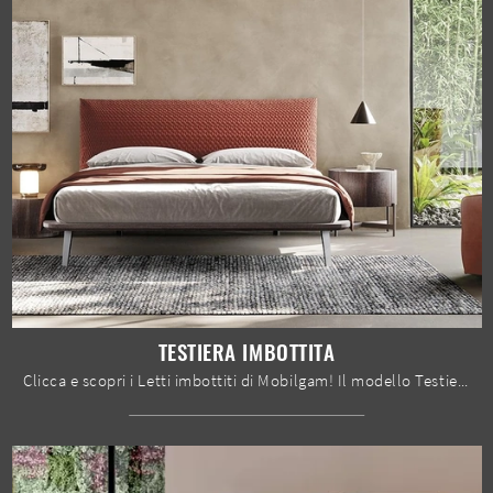
TESTIERA IMBOTTITA
Clicca e scopri i Letti imbottiti di Mobilgam! Il modello Testiera Imbottita in tessuto ti attende nelle versioni matrimoniali.