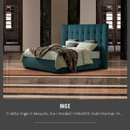
INGE
Il letto Inge in tessuto, tra i modelli imbottiti matrimoniali moderni di Dorelan Letti, è ideale per assicurarti il sonno più profondo.