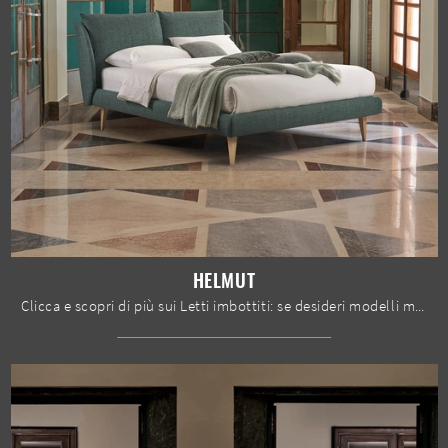
HELMUT
Clicca e scopri di più sui Letti imbottiti: se desideri modelli matrimoniali moderni, il modello Helmut Dorelan Letti fa al caso tuo.