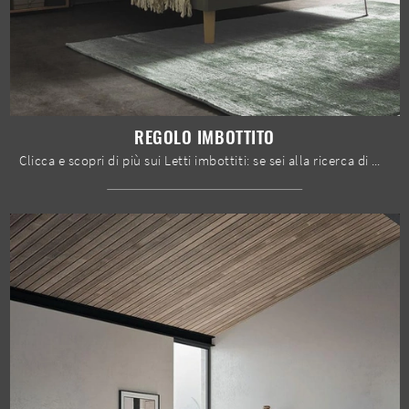
REGOLO IMBOTTITO
Clicca e scopri di più sui Letti imbottiti: se sei alla ricerca di modelli matrimoniali design, il modello Regolo Imbottito Mobilgam fa al caso tuo.