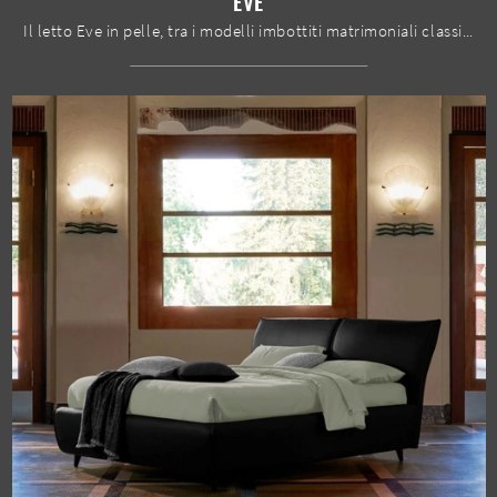
EVE
Il letto Eve in pelle, tra i modelli imbottiti matrimoniali classici di Dorelan Letti, è ideale per assicurarti il riposo migliore.