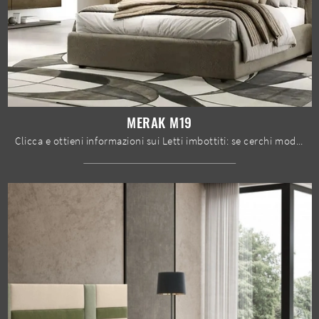
MERAK M19
Clicca e ottieni informazioni sui Letti imbottiti: se cerchi modelli matrimoniali design, il modello Merak M19 Moretti Compact Giorno Notte fa per te.