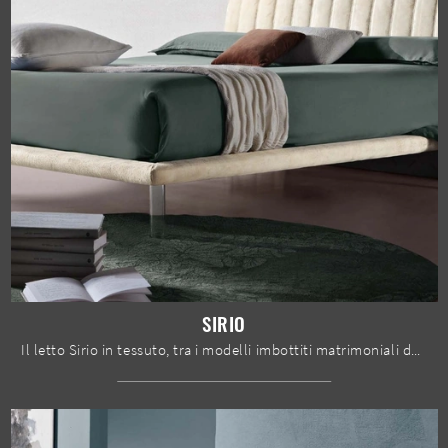
SIRIO
Il letto Sirio in tessuto, tra i modelli imbottiti matrimoniali design di Susan imbottiti, è pensato per assicurarti il riposo migliore.