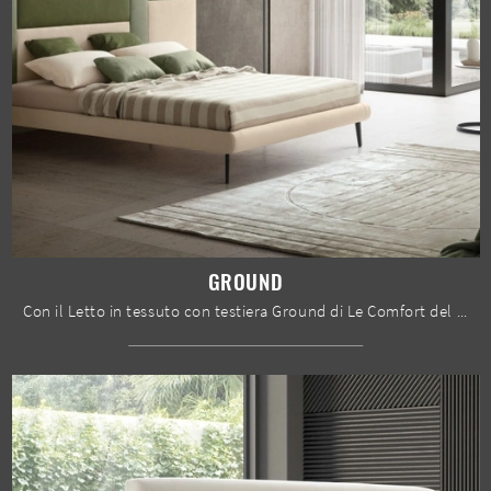
GROUND
Con il Letto in tessuto con testiera Ground di Le Comfort del noto e rinomato brand, leader del settore, potrai arricchire la tua zona notte ...