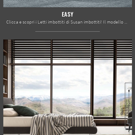
EASY
Clicca e scopri i Letti imbottiti di Susan imbottiti! Il modello Easy in tessuto ti sta aspettando nelle versioni matrimoniali.