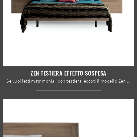
ZEN TESTIERA EFFETTO SOSPESA
Se vuoi letti matrimoniali con testiera, eccoti il modello Zen testiera effetto sospesa in legno per valorizzare la camera da letto.