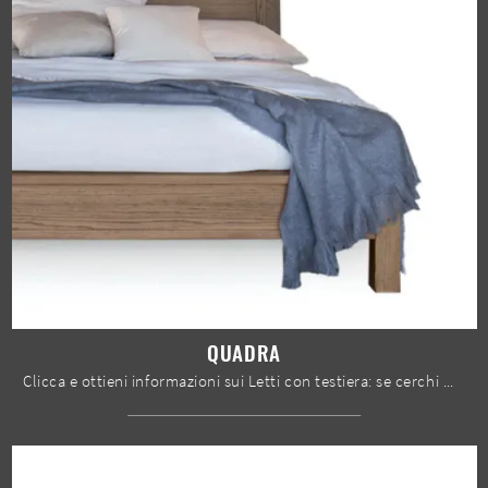
QUADRA
Clicca e ottieni informazioni sui Letti con testiera: se cerchi modelli matrimoniali moderni, il modello Quadra Devina Nais fa per te.