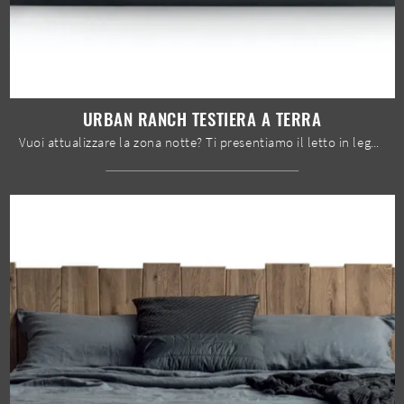
URBAN RANCH TESTIERA A TERRA
Vuoi attualizzare la zona notte? Ti presentiamo il letto in legno Urban Ranch testiera a terra di Devina Nais per spazi design.