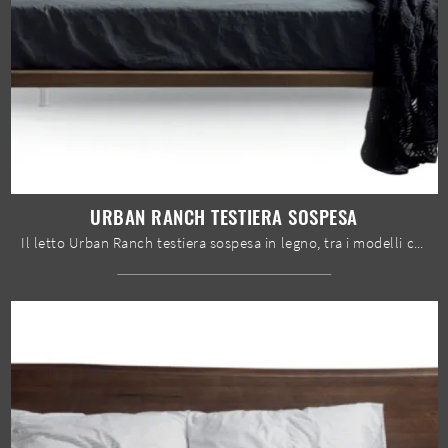
URBAN RANCH TESTIERA SOSPESA
Il letto Urban Ranch testiera sospesa in legno, tra i modelli con testiera matrimoniali design di Devina Nais, è pensato per assicurarti il sonno più ...