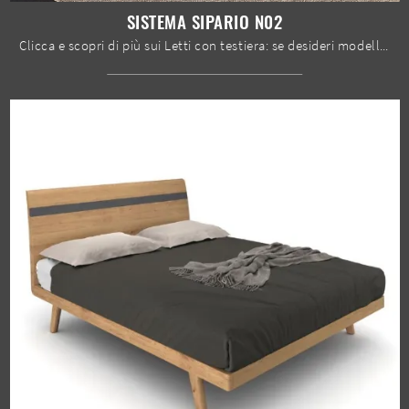
SISTEMA SIPARIO N02
Clicca e scopri di più sui Letti con testiera: se desideri modelli matrimoniali design, il modello Sistema Sipario N02 Mobilgam fa per te.