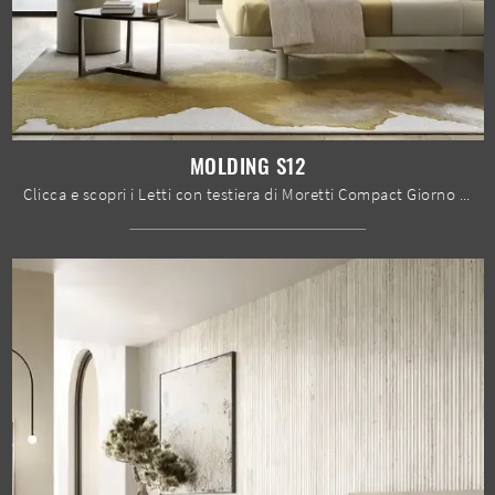
MOLDING S12
Clicca e scopri i Letti con testiera di Moretti Compact Giorno Notte! Il modello Molding S12 in melaminico ti aspetta nelle versioni matrimoniali.