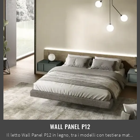
WALL PANEL P12
Il letto Wall Panel P12 in legno, tra i modelli con testiera matrimoniali design di Moretti Compact Giorno Notte, è perfetto per assicurarti il ...