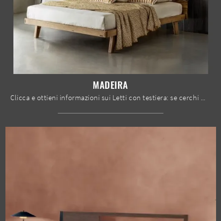
MADEIRA
Clicca e ottieni informazioni sui Letti con testiera: se cerchi modelli matrimoniali moderni, il modello Madeira Le Fablier fa al caso tuo.