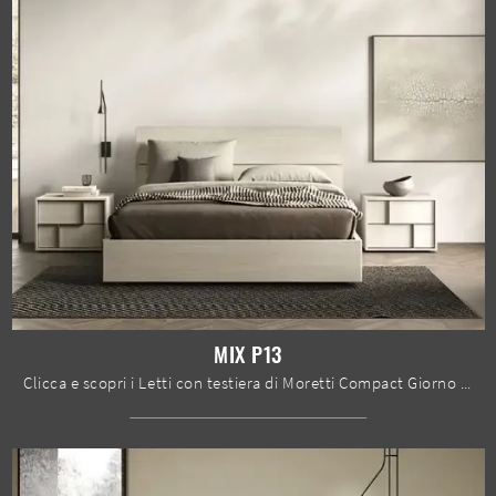
MIX P13
Clicca e scopri i Letti con testiera di Moretti Compact Giorno Notte! Il modello Mix P13 in melaminico ti attende nelle versioni matrimoniali.