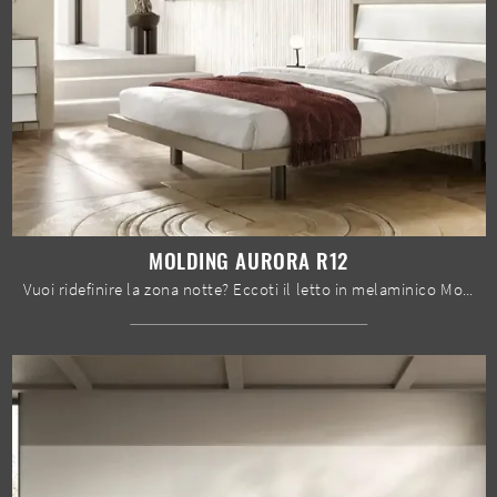
MOLDING AURORA R12
Vuoi ridefinire la zona notte? Eccoti il letto in melaminico Molding Aurora R12 di Moretti Compact Giorno Notte per spazi moderni.