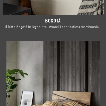
BOGOTÀ
Il letto Bogotà in legno, tra i modelli con testiera matrimoniali moderni di Le Fablier, è perfetto per garantirti il relax totale.