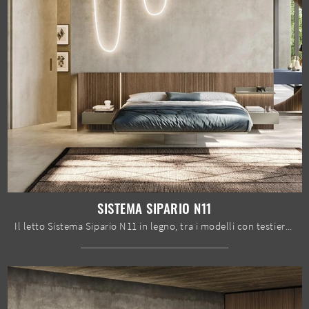
SISTEMA SIPARIO N11
Il letto Sistema Sipario N11 in legno, tra i modelli con testiera matrimoniali design di Mobilgam, è pensato per garantirti il riposo migliore.