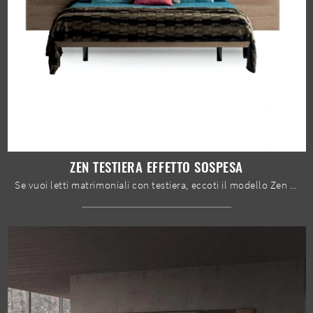
ZEN TESTIERA EFFETTO SOSPESA
Se vuoi letti matrimoniali con testiera, eccoti il modello Zen testiera effetto sospesa in legno per valorizzare la camera da letto.