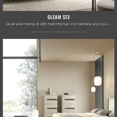
GLEAM S13
Se sei alla ricerca di letti matrimoniali con testiera, ecco qui il modello Gleam S13 in laccato opaco per valorizzare la camera da letto.