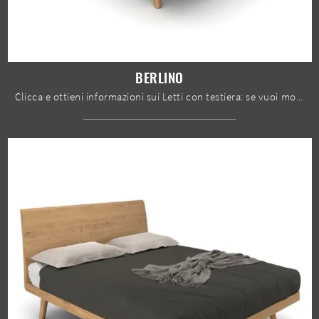
BERLINO
Clicca e ottieni informazioni sui Letti con testiera: se vuoi modelli matrimoniali moderni, il modello Berlino Le Fablier fa al caso tuo.