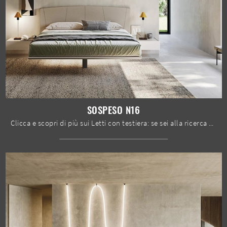
SOSPESO N16
Clicca e scopri di più sui Letti con testiera: se sei alla ricerca di modelli matrimoniali design, il modello Sospeso N16 Mobilgam fa per te.