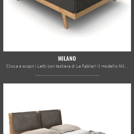
MILANO
Clicca e scopri i Letti con testiera di Le Fablier! Il modello Milano in legno ti sta aspettando nelle versioni matrimoniali.