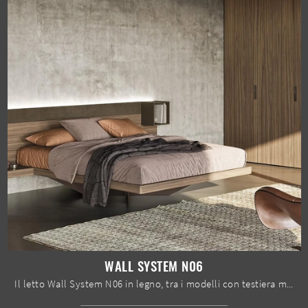
WALL SYSTEM N06
Il letto Wall System N06 in legno, tra i modelli con testiera matrimoniali design di Mobilgam, è perfetto per assicurarti il riposo migliore.