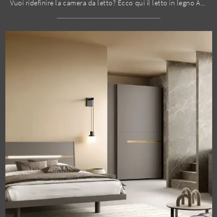
Vuoi ridefinire la camera da letto? Ecco qui il letto in legno Apollo V13 di Moretti Compact Giorno Notte per spazi design.