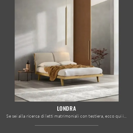
LONDRA
Se sei alla ricerca di letti matrimoniali con testiera, ecco qui il modello Londra in legno per impreziosire la camera da letto.