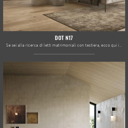
DOT N17
Se sei alla ricerca di letti matrimoniali con testiera, ecco qui il modello Dot N17 in laccato opaco per valorizzare la zona notte.