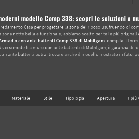
moderni modello Comp 338: scopri le soluzioni a mu
 Arredamento Casa per progettare la zona del riposo usufruendo di con
 zona notte bella e funzionale, abbiamo scelto per te le più originali
Armadio con ante battenti Comp 338 di Mobilgam
: compila il form
iversi modelli a muro con ante battenti di Mobilgam, è garanzia di rob
n ante battenti potrai trovare anche il modello mostrato in foto, pen
Materiale
Stile
Tipologia
Apertura
I più 