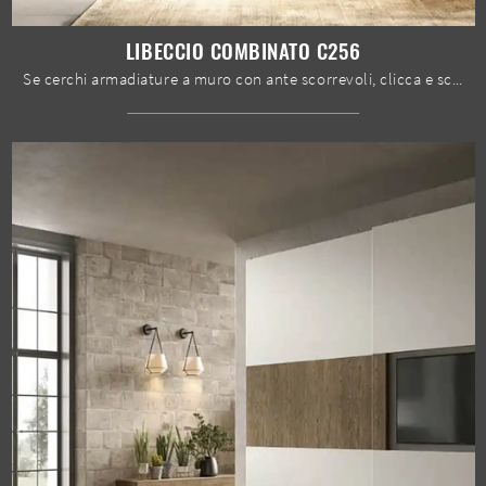
LIBECCIO COMBINATO C256
Se cerchi armadiature a muro con ante scorrevoli, clicca e scopri l'armadio Libeccio Combinato C256 di Moretti Compact Giorno Notte in melaminico.