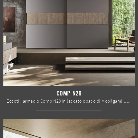
COMP N29
Eccoti l'armadio Comp N29 in laccato opaco di Mobilgam! Un ricco catalogo di armadi a muro con ante scorrevoli.