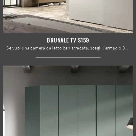
BRUNALE TV S159
Se vuoi una camera da letto ben arredata, scegli l'armadio Brunale TV S159 con ante scorrevoli di Moretti Compact Giorno Notte!