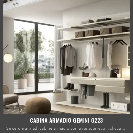
CABINA ARMADIO GEMINI G223
Se cerchi armadi cabine armadio con ante scorrevoli, clicca e scopri l'armadio Cabina armadio Gemini G223 di Moretti Compact Giorno Notte in ...