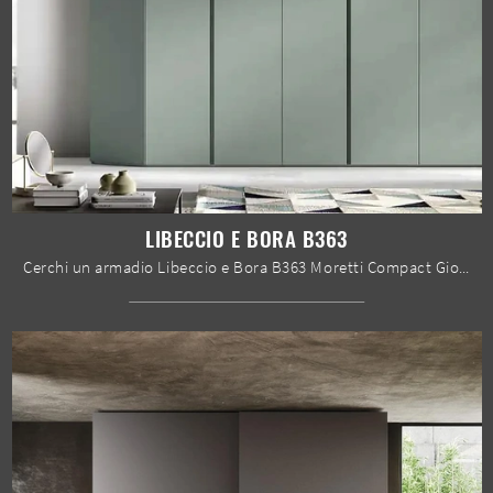
LIBECCIO E BORA B363
Cerchi un armadio Libeccio e Bora B363 Moretti Compact Giorno Notte? Clicca subito! Gli armadi a muro con ante battenti ti aspettano.