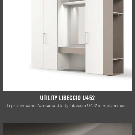
UTILITY LIBECCIO U452
Ti presentiamo l'armadio Utility Libeccio U452 in melaminico di Moretti Compact Giorno Notte! Una ricca gamma di armadi a muro con ante battenti.