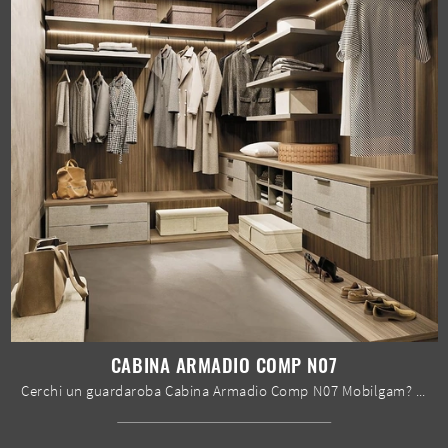
CABINA ARMADIO COMP N07
Cerchi un guardaroba Cabina Armadio Comp N07 Mobilgam? Clicca subito! Gli armadi cabine armadio con ante scorrevoli ti aspettano.