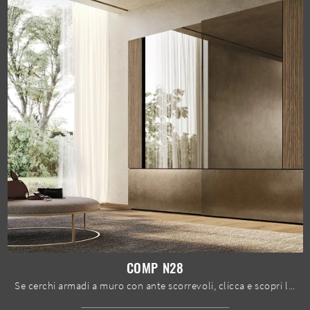
COMP N28
Se cerchi armadi a muro con ante scorrevoli, clicca e scopri l'armadio Comp N28 di Mobilgam in laccato opaco.