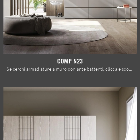
COMP N23
Se cerchi armadiature a muro con ante battenti, clicca e scopri l'armadio Comp N23 di Mobilgam in laccato opaco.