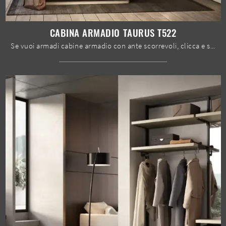
CABINA ARMADIO TAURUS T522
Se vuoi armadi cabine armadio con ante scorrevoli, clicca e scopri l'armadio Cabina armadio Taurus T522 di Moretti Compact Giorno Notte in melaminico.