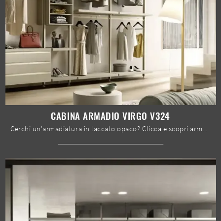
CABINA ARMADIO VIRGO V324
Cerchi un'armadiatura in laccato opaco? Clicca e scopri armadi cabine armadio con ante scorrevoli di Moretti Compact Giorno Notte.