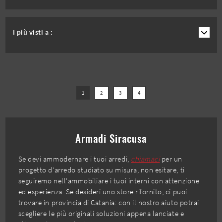
I più visti a :
1
2
3
4
Armadi Siracusa
Se devi ammodernare i tuoi arredi,
chiamaci
per un
progetto d'arredo studiato su misura, non esitare, ti
seguiremo nell'ammobiliare i tuoi interni con attenzione
ed esperienza. Se desideri uno store rifornito, ci puoi
trovare in provincia di Catania: con il nostro aiuto potrai
scegliere le più originali soluzioni appena lanciate e