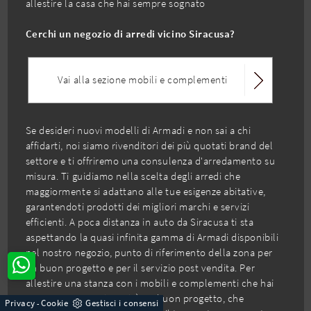
allestire la casa che hai sempre sognato
Cerchi un negozio di arredi vicino Siracusa?
Vai alla sezione mobili e complementi
Se desideri nuovi modelli di Armadi e non sai a chi
affidarti, noi siamo rivenditori dei più quotati brand del
settore e ti offriremo una consulenza d'arredamento su
misura. Ti guidiamo nella scelta degli arredi che
maggiormente si adattano alle tue esigenze abitative,
garantendoti prodotti dei migliori marchi e servizi
efficienti. A poca distanza in auto da Siracusa ti sta
aspettando la quasi infinita gamma di Armadi disponibili
nel nostro negozio, punto di riferimento della zona per
un buon progetto e per il servizio post vendita. Per
allestire una stanza con i mobili e complementi che hai
sempre sognato ti servirà un buon progetto, che
Privacy
Cookie
Gestisci i consensi
-