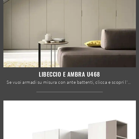
LIBECCIO E AMBRA U468
Se vuoi armadi su misura con ante battenti, clicca e scopri l'armadio Libeccio e Ambra U468 di Moretti Compact Giorno Notte in melaminico.