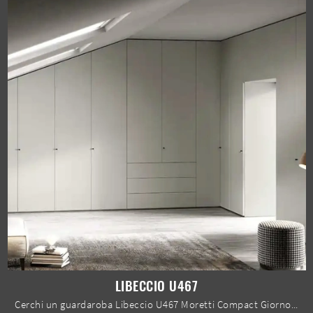
LIBECCIO U467
Cerchi un guardaroba Libeccio U467 Moretti Compact Giorno Notte? Clicca subito! Gli armadi per mansarde con ante battenti ti aspettano.