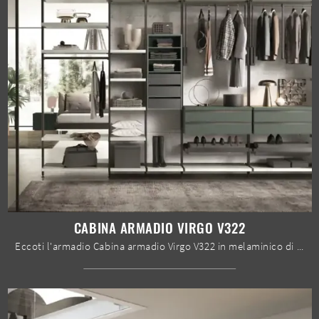
CABINA ARMADIO VIRGO V322
Eccoti l'armadio Cabina armadio Virgo V322 in melaminico di Moretti Compact Giorno Notte! Un ricco catalogo di armadi cabine armadio con ante ...