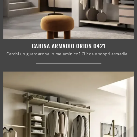
CABINA ARMADIO ORION O421
Cerchi un guardaroba in melaminico? Clicca e scopri armadiature cabine armadio con ante scorrevoli di Moretti Compact Giorno Notte.