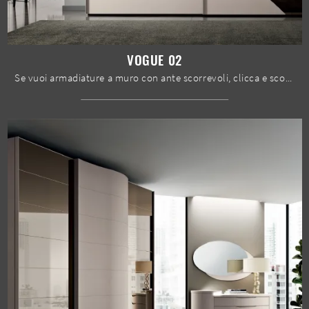
VOGUE 02
Se vuoi armadiature a muro con ante scorrevoli, clicca e scopri l'armadio Vogue 02 di Spar in melaminico.