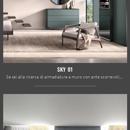
SKY 01
Se sei alla ricerca di armadiature a muro con ante scorrevoli, clicca e scopri l'armadio Sky 01 di Spar in laccato opaco.