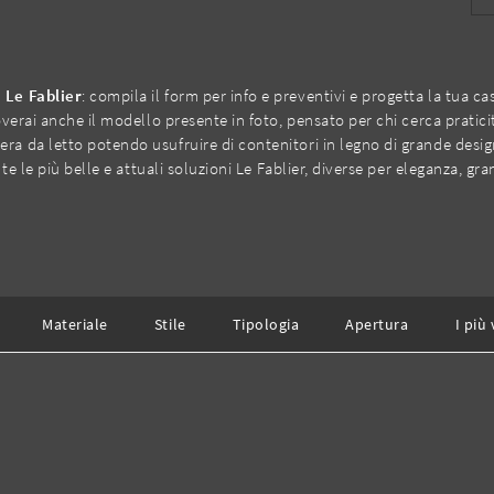
 Le Fablier
: compila il form per info e preventivi e progetta la tua 
erai anche il modello presente in foto, pensato per chi cerca praticit
 da letto potendo usufruire di contenitori in legno di grande design
e le più belle e attuali soluzioni Le Fablier, diverse per eleganza, gra
Materiale
Stile
Tipologia
Apertura
I più 