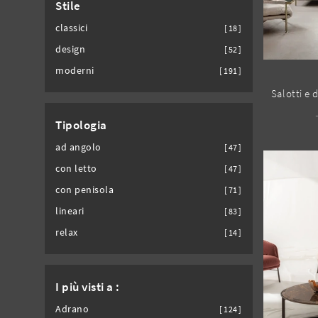
Stile
classici
18
design
52
moderni
191
Tipologia
ad angolo
47
con letto
47
con penisola
71
lineari
83
relax
14
I più visti a :
Adrano
124