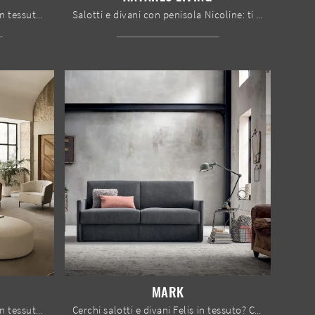
Cerchi salotti e divani Nicoline in tessuto? Clicca e scopri di più sul modello Astedio per spazi moderni.
Salotti e divani con penisola Nicoline: ti offriamo il modello Antares Living in pelle per impreziosire il living.
MARK
Cerchi salotti e divani Nicoline in tessuto? Clicca e ottieni informazioni sul modello Gary per spazi design.
Cerchi salotti e divani Felis in tessuto? Clicca e scopri di più sul modello Mark per spazi moderni.