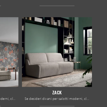
ZACK
Se desideri divani per salotti moderni, clicca e leggi di più sul modello Hill Double in tessuto della marca Le Comfort.
Se desideri divani per salotti moderni, clicca e leggi di più sul modello Zack in tessuto del marchio Felis.