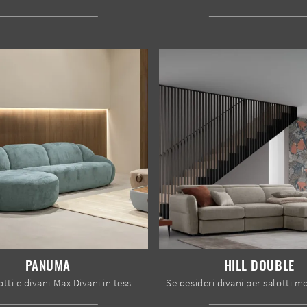
PANUMA
HILL DOUBLE
Cerchi salotti e divani Max Divani in tessuto? Clicca e scopri di più sul modello Panuma per spazi design.