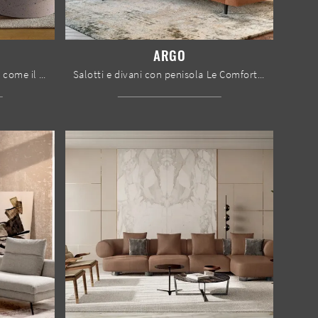
ARGO
Se vuoi divani e poltrone lineari come il modello nell'immagine, connotato dai volumi che invitano a goderti i tuoi momenti di riposo.
Salotti e divani con penisola Le Comfort: ti offriamo il modello Argo in tessuto per completare il soggiorno.