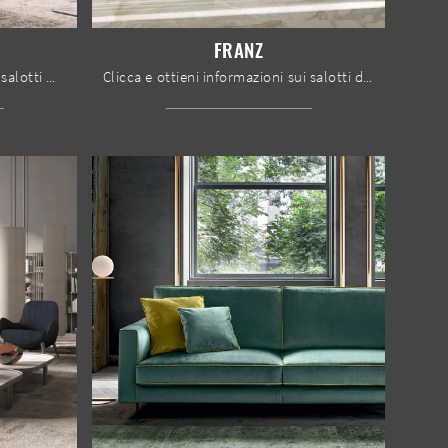
FRANZ
Clicca e ottieni informazioni sui salotti moderni di Max Divani! Differenti modelli di divani, come Soprano, ti aspettano.
Clicca e ottieni informazioni sui salotti design di Bontempi! Molteplici modelli di divani, come Franz, ti attendono.