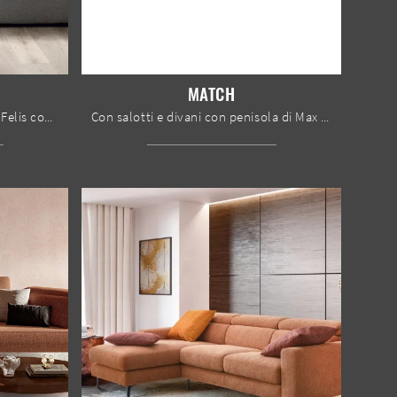
MATCH
Con salotti e divani con letto di Felis come il modello Efron in tessuto, potrai completare il tuo progetto d'arredo.
Con salotti e divani con penisola di Max Divani come il modello Match in tessuto, potrai completare il tuo progetto d'arredo.