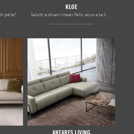
KLOE
Cerchi salotti e divani Ghezzani in pelle? Clicca e scopri di più sul modello Panthere per spazi design.
Salotti e divani lineari Felis: ecco a te il modello Kloe in tessuto per arricchire la zona giorno.
ANTARES LIVING