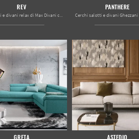
REV
PANTHERE
Con salotti e divani relax di Max Divani come il modello Rev in tessuto, potrai completare il tuo concept d'arredo.
GRETA
ASTEDIO