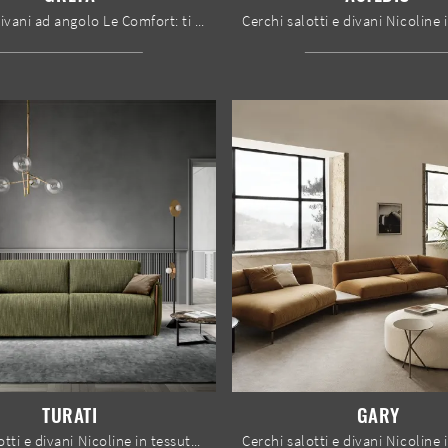
Salotti e divani ad angolo Le Comfort: ti offriamo il modello Greta in tessuto per impreziosire il soggiorno.
TURATI
GARY
Cerchi salotti e divani Nicoline in tessuto? Clicca e ottieni informazioni sul modello Turati per spazi moderni.