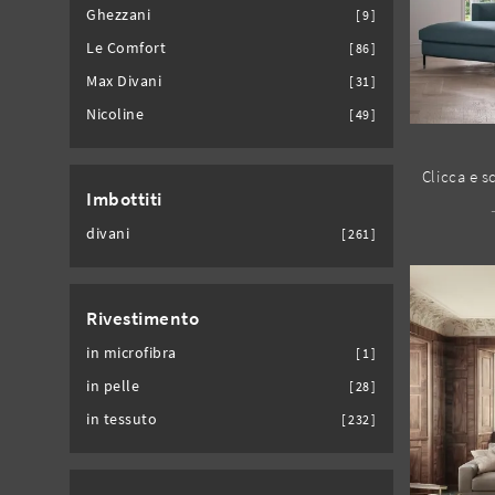
Ghezzani
9
Le Comfort
86
Max Divani
31
Nicoline
49
Imbottiti
divani
261
Rivestimento
in microfibra
1
in pelle
28
in tessuto
232