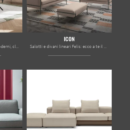
ICON
Se desideri divani per salotti moderni, clicca e leggi di più sul modello Boon Loveseat in tessuto del marchio Le Comfort.
Salotti e divani lineari Felis: ecco a te il modello Icon in tessuto per completare il soggiorno.