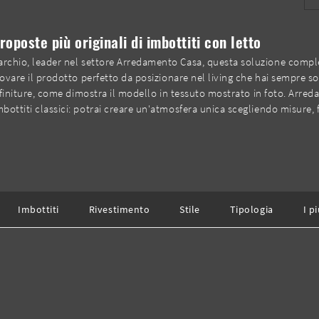
proposte più originali di imbottiti con letto
archio, leader nel settore Arredamento Casa, questa soluzione complet
rovare il prodotto perfetto da posizionare nel living che hai sempre so
e finiture, come dimostra il modello in tessuto mostrato in foto. Arreda i
mbottiti classici: potrai creare un'atmosfera unica scegliendo misure, 
Imbottiti
Rivestimento
Stile
Tipologia
I pi