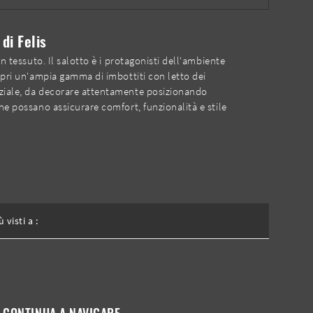
di Felis
n tessuto. Il salotto è i protagonisti dell'ambiente
copri un'ampia gamma di imbottiti con letto dei
enziale, da decorare attentamente posizionando
che possano assicurare comfort, funzionalità e stile
ù visti a :
CONTINUA A NAVIGARE