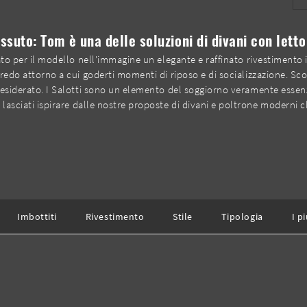
essuto: Tom è una delle soluzioni di divani con letto 
eato per il modello nell'immagine un elegante e raffinato rivestimento i
arredo attorno a cui goderti momenti di riposo e di socializzazione. S
e desiderato. I Salotti sono un elemento del soggiorno veramente ess
: lasciati ispirare dalle nostre proposte di divani e poltrone moderni 
Imbottiti
Rivestimento
Stile
Tipologia
I pi