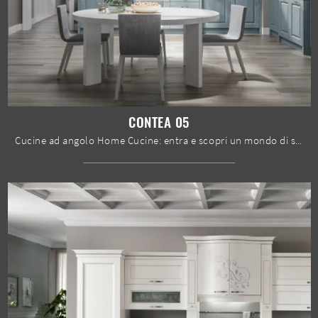
CONTEA 05
Cucine ad angolo Home Cucine: entra e scopri un mondo di stile e design! La cucina tradizionale Contea 05 ti aspetta.