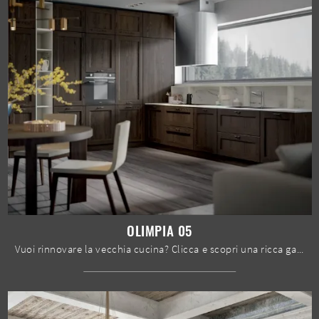
OLIMPIA 05
Vuoi rinnovare la vecchia cucina? Clicca e scopri una ricca gamma di soluzioni tradizionali ad angolo: Olimpia 05 ti aspetta!