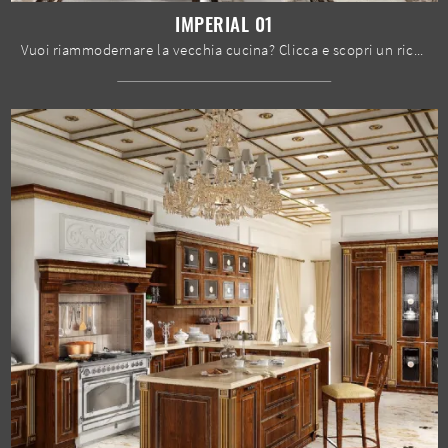
IMPERIAL 01
Vuoi riammodernare la vecchia cucina? Clicca e scopri un ricco catalogo di soluzioni tradizionali con penisola: Imperial 01 ti attende!