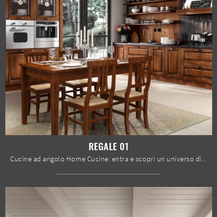
REGALE 01
Cucine ad angolo Home Cucine: entra e scopri un universo di design e contenuto estetico! La cucina tradizionale Regale 01 ti attende.