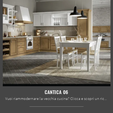
CANTICA 06
Vuoi riammodernare la vecchia cucina? Clicca e scopri un ricco catalogo di soluzioni tradizionali ad angolo: Cantica 06 ti sta aspettando!