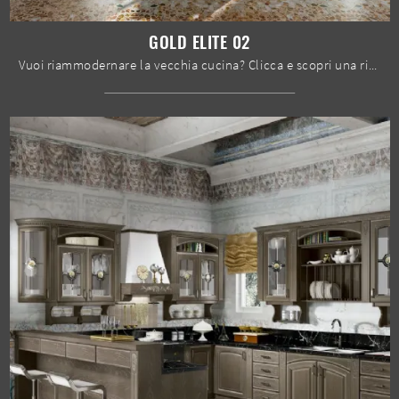
GOLD ELITE 02
Vuoi riammodernare la vecchia cucina? Clicca e scopri una ricca gamma di soluzioni classiche ad angolo: Gold Elite 02 ti aspetta!