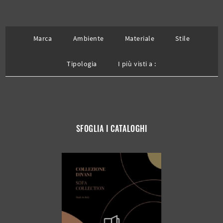
Marca
Ambiente
Materiale
Stile
Tipologia
I più visti a :
SFOGLIA I CATALOGHI