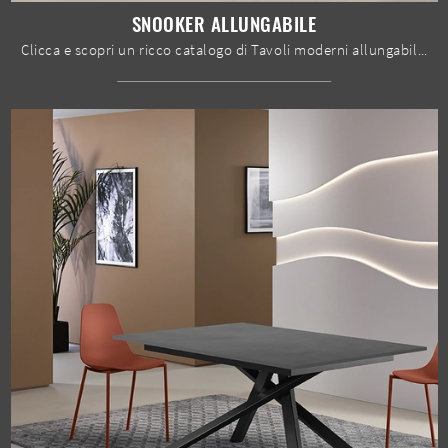
SNOOKER ALLUNGABILE
Clicca e scopri un ricco catalogo di Tavoli moderni allungabili da pranzo! Il modello Snooker Allungabile di Stones ti attende.