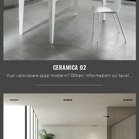
CERAMICA 02
Vuoi valorizzare spazi moderni? Ottieni informazioni sui tavoli moderni allungabili: il modello da cucina Ceramica 02 ti aspetta.