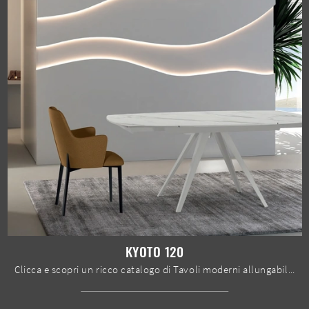
KYOTO 120
Clicca e scopri un ricco catalogo di Tavoli moderni allungabili da pranzo! Il modello Kyoto 120 di Stones ti attende.