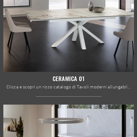
CERAMICA 01
Clicca e scopri un ricco catalogo di Tavoli moderni allungabili da pranzo! Il modello Ceramica 01 di Stones ti sta aspettando.