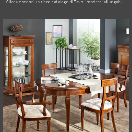
Clicca e scopri un ricco catalogo di Tavoli moderni allungabili da pranzo! Il modello Ares di Stones ti attende.