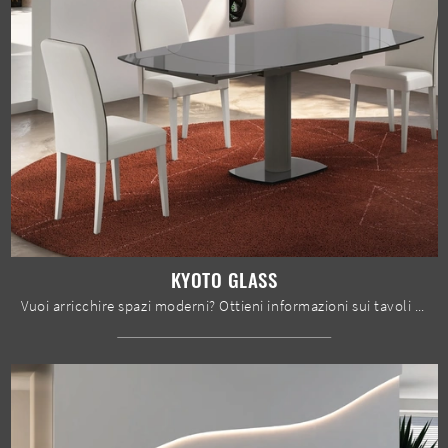
KYOTO GLASS
Vuoi arricchire spazi moderni? Ottieni informazioni sui tavoli moderni allungabili: il modello da pranzo Kyoto Glass ti sta aspettando.