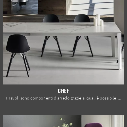
CHEF
I Tavoli sono componenti d'arredo grazie ai quali è possibile impreziosire il living, la zona cucina o anche altri locali domestici, grazie a ...