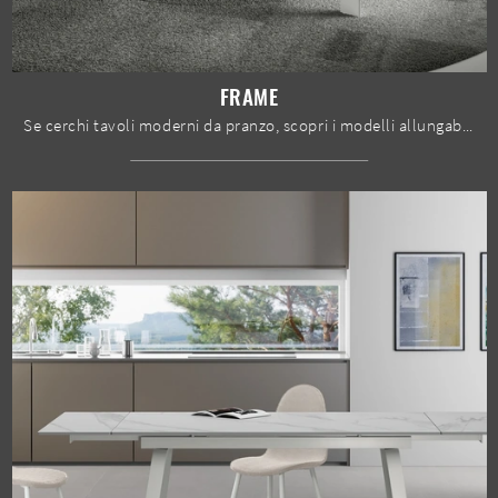
FRAME
Se cerchi tavoli moderni da pranzo, scopri i modelli allungabili di Stones: clicca e scopri il modello Frame in ceramica.