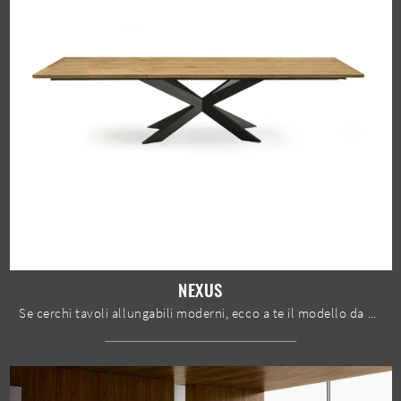
NEXUS
Se cerchi tavoli allungabili moderni, ecco a te il modello da pranzo in legno Nexus del marchio Devina Nais.