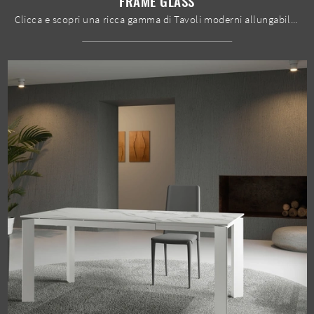
FRAME GLASS
Clicca e scopri una ricca gamma di Tavoli moderni allungabili da pranzo! Il modello Frame Glass di Stones ti sta aspettando.