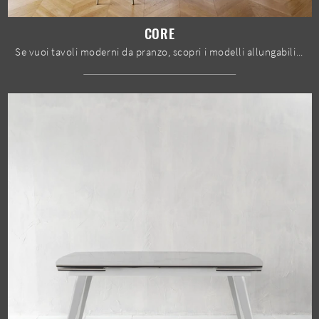
CORE
Se vuoi tavoli moderni da pranzo, scopri i modelli allungabili di Bontempi: clicca e scopri il modello Core in melaminico.