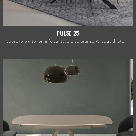
PULSE 25
Vuoi avere ulteriori info sul tavolo da pranzo Pulse 25 di Stones? Clicca e scopri di più sui modelli allungabili del marchio.