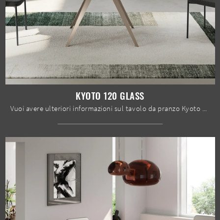
KYOTO 120 GLASS
Vuoi avere ulteriori informazioni sul tavolo da pranzo Kyoto 120 Glass di Stones? Clicca e scopri di più sui modelli allungabili della marca.