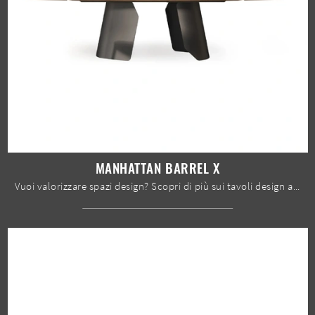
MANHATTAN BARREL X
Vuoi valorizzare spazi design? Scopri di più sui tavoli design allungabili: il modello da pranzo Manhattan Barrel X ti sta aspettando.