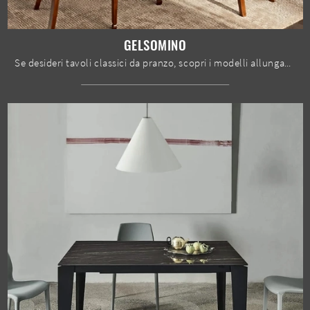
GELSOMINO
Se desideri tavoli classici da pranzo, scopri i modelli allungabili di Le Fablier: clicca e scopri il modello Gelsomino in legno.