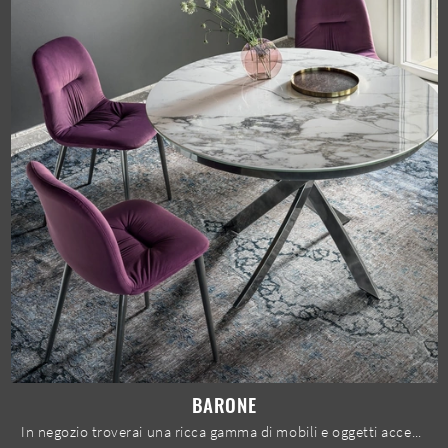
BARONE
In negozio troverai una ricca gamma di mobili e oggetti accessori in gres dei migliori produttori, ideali per ultimare i tuoi spazi.