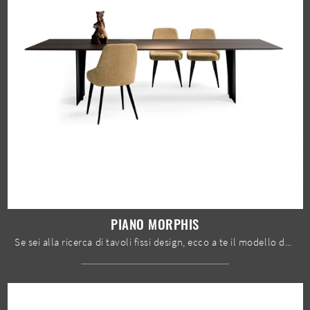
PIANO MORPHIS
Se sei alla ricerca di tavoli fissi design, ecco a te il modello da pranzo in legno Piano Morphis del brand Devina Nais.