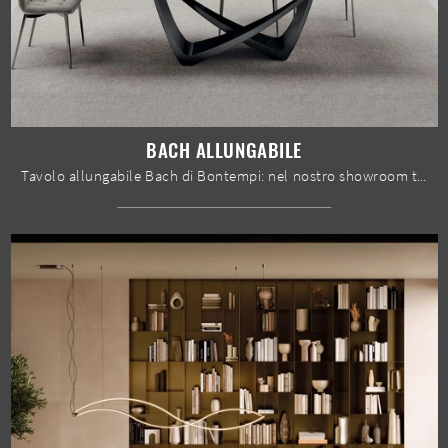
BACH ALLUNGABILE
Tavolo allungabile Bach di Bontempi: nel nostro showroom ti attende una gamma praticamente infinita di composizioni arredative di grande design.