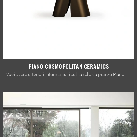
PIANO COSMOPOLITAN CERAMICS
Vuoi avere ulteriori informazioni sul tavolo da pranzo Piano Cosmopolitan Ceramics di Devina Nais? Clicca e ottieni informazioni sui modelli fissi ...