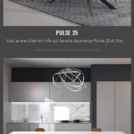
PULSE 25
Vuoi avere ulteriori info sul tavolo da pranzo Pulse 25 di Stones? Clicca e scopri di più sui modelli allungabili del marchio.