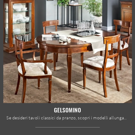
GELSOMINO
Se desideri tavoli classici da pranzo, scopri i modelli allungabili di Le Fablier: clicca e scopri il modello Gelsomino in legno.