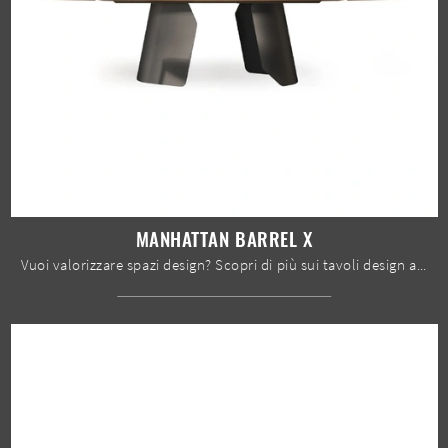
MANHATTAN BARREL X
Vuoi valorizzare spazi design? Scopri di più sui tavoli design allungabili: il modello da pranzo Manhattan Barrel X ti sta aspettando.