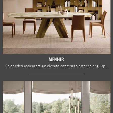
MENHIR
Se desideri assicurarti un elevato contenuto estetico negli spazi domestici, ma vuoi anche sfruttare bene forma e dimensioni delle stanze, allora le ...