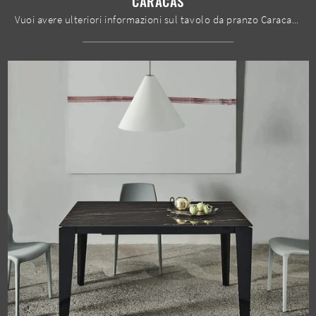
CARACAS
Vuoi avere ulteriori informazioni sul tavolo da pranzo Caracas di Le Fablier? Clicca e scopri di più sui modelli fissi della marca.