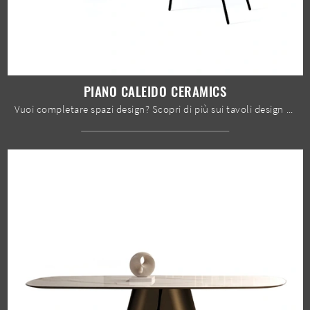
PIANO CALEIDO CERAMICS
Vuoi completare spazi design? Scopri di più sui tavoli design fissi: il modello da pranzo Piano Caleido Ceramics ti attende.