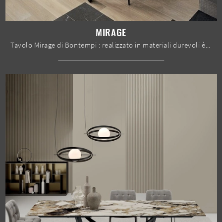
MIRAGE
Tavolo Mirage di Bontempi : realizzato in materiali durevoli è contraddistinto dalle linee decise del top e da un basamento ricercato ed elegante.