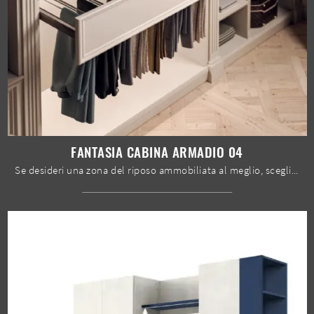
FANTASIA CABINA ARMADIO 04
Se desideri una zona del riposo ammobiliata al meglio, scegli l'armadio Fantasia Cabina Armadio 04 con ante battenti di Le Fablier!