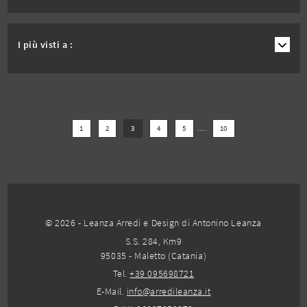
I più visti a :
1
2
3
4
5
....
10
© 2026 - Leanza Arredi e Design di Antonino Leanza
S.S. 284, Km9
95035 - Maletto (Catania)
Tel.
+39 095698721
E-Mail.
info@arredileanza.it