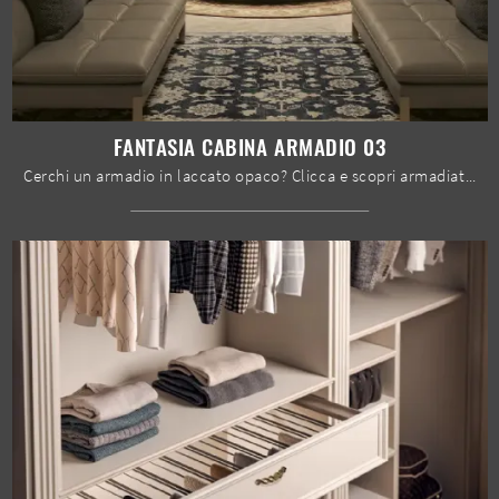
FANTASIA CABINA ARMADIO 03
Cerchi un armadio in laccato opaco? Clicca e scopri armadiature cabine armadio con ante battenti di Le Fablier.