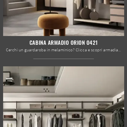
CABINA ARMADIO ORION O421
Cerchi un guardaroba in melaminico? Clicca e scopri armadiature cabine armadio con ante scorrevoli di Moretti Compact Giorno Notte.