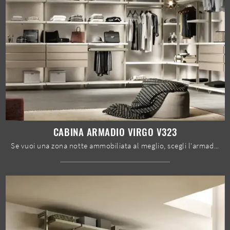
CABINA ARMADIO VIRGO V323
Se vuoi una zona notte ammobiliata al meglio, scegli l'armadio Cabina armadio Virgo V323 con ante scorrevoli di Moretti Compact Giorno Notte!