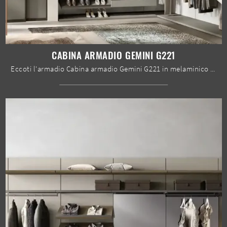
CABINA ARMADIO GEMINI G221
Eccoti l'armadio Cabina armadio Gemini G221 in melaminico di Moretti Compact Giorno Notte! Un ricco catalogo di armadi cabine armadio con ante ...