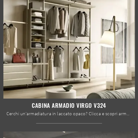
CABINA ARMADIO VIRGO V324
Cerchi un'armadiatura in laccato opaco? Clicca e scopri armadi cabine armadio con ante scorrevoli di Moretti Compact Giorno Notte.