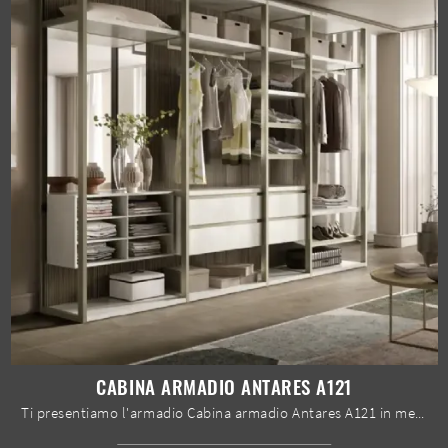
CABINA ARMADIO ANTARES A121
Ti presentiamo l'armadio Cabina armadio Antares A121 in melaminico di Moretti Compact Giorno Notte! Una ricca gamma di armadi cabine armadio con ante ...