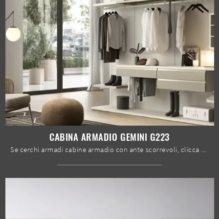
CABINA ARMADIO GEMINI G223
Se cerchi armadi cabine armadio con ante scorrevoli, clicca e scopri l'armadio Cabina armadio Gemini G223 di Moretti Compact Giorno Notte in ...