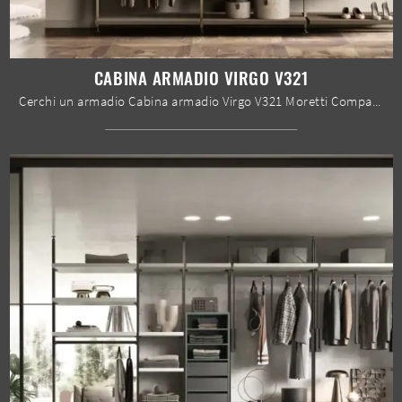
CABINA ARMADIO VIRGO V321
Cerchi un armadio Cabina armadio Virgo V321 Moretti Compact Giorno Notte? Clicca subito! Gli armadi cabine armadio con ante scorrevoli ti attendono.