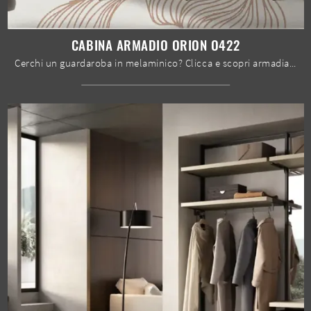
CABINA ARMADIO ORION O422
Cerchi un guardaroba in melaminico? Clicca e scopri armadiature cabine armadio con ante scorrevoli di Moretti Compact Giorno Notte.