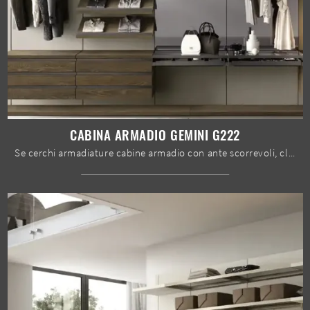
CABINA ARMADIO GEMINI G222
Se cerchi armadiature cabine armadio con ante scorrevoli, clicca e scopri l'armadio Cabina armadio Gemini G222 di Moretti Compact Giorno Notte in ...