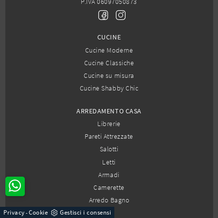
P.IVA 06097050873
CUCINE
Cucine Moderne
Cucine Classiche
Cucine su misura
Cucine Shabby Chic
ARREDAMENTO CASA
Librerie
Pareti Attrezzate
Salotti
Letti
Armadi
Camerette
Arredo Bagno
Privacy
Cookie
Gestisci i consensi
-