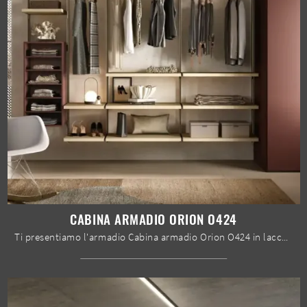
CABINA ARMADIO ORION O424
Ti presentiamo l'armadio Cabina armadio Orion O424 in laccato opaco di Moretti Compact Giorno Notte! Un ricco catalogo di armadi cabine armadio con ...