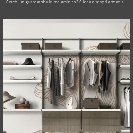
Cerchi un guardaroba in melaminico? Clicca e scopri armadiature cabine armadio con ante battenti di Moretti Compact Giorno Notte.