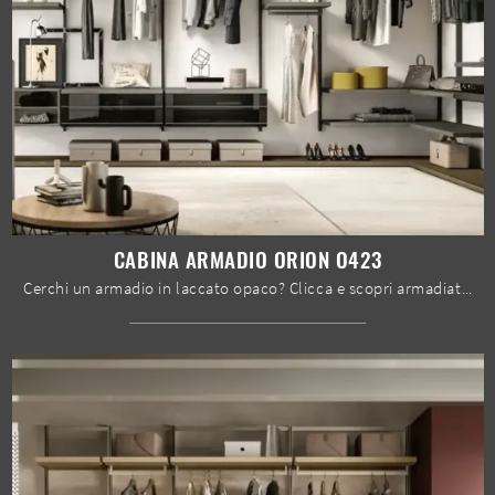
CABINA ARMADIO ORION O423
Cerchi un armadio in laccato opaco? Clicca e scopri armadiature cabine armadio con ante scorrevoli di Moretti Compact Giorno Notte.