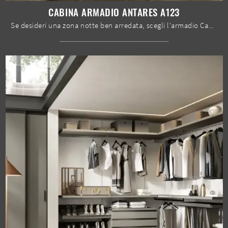
CABINA ARMADIO ANTARES A123
Se desideri una zona notte ben arredata, scegli l'armadio Cabina armadio Antares A123 con ante scorrevoli di Moretti Compact Giorno Notte!