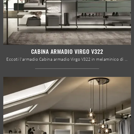
CABINA ARMADIO VIRGO V322
Eccoti l'armadio Cabina armadio Virgo V322 in melaminico di Moretti Compact Giorno Notte! Un ricco catalogo di armadi cabine armadio con ante ...