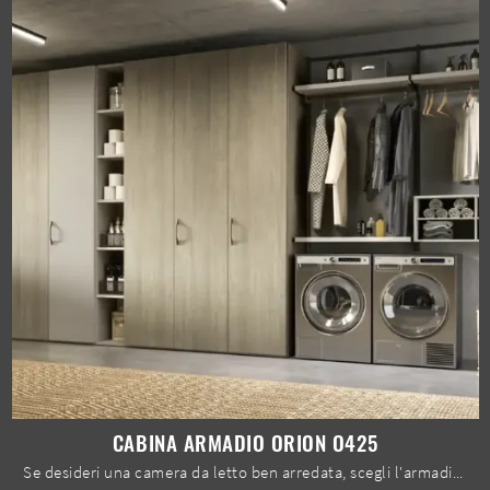
CABINA ARMADIO ORION O425
Se desideri una camera da letto ben arredata, scegli l'armadio Cabina armadio Orion O425 con ante battenti di Moretti Compact Giorno Notte!