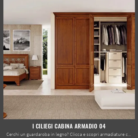
I CILIEGI CABINA ARMADIO 04
Cerchi un guardaroba in legno? Clicca e scopri armadiature cabine armadio con ante battenti di Le Fablier.