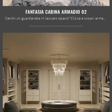
FANTASIA CABINA ARMADIO 02
Cerchi un guardaroba in laccato opaco? Clicca e scopri armadiature cabine armadio con ante battenti di Le Fablier.