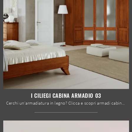
I CILIEGI CABINA ARMADIO 03
Cerchi un'armadiatura in legno? Clicca e scopri armadi cabine armadio con ante battenti di Le Fablier.