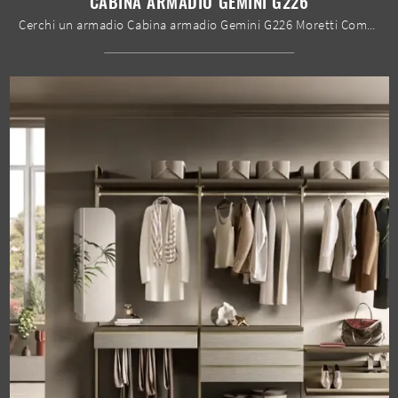
CABINA ARMADIO GEMINI G226
Cerchi un armadio Cabina armadio Gemini G226 Moretti Compact Giorno Notte? Clicca subito! Gli armadi cabine armadio con ante scorrevoli ti attendono.