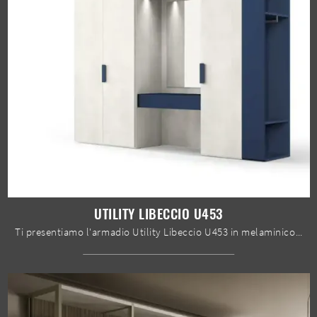
UTILITY LIBECCIO U453
Ti presentiamo l'armadio Utility Libeccio U453 in melaminico di Moretti Compact Giorno Notte! Un ricco catalogo di armadi a muro con ante battenti.