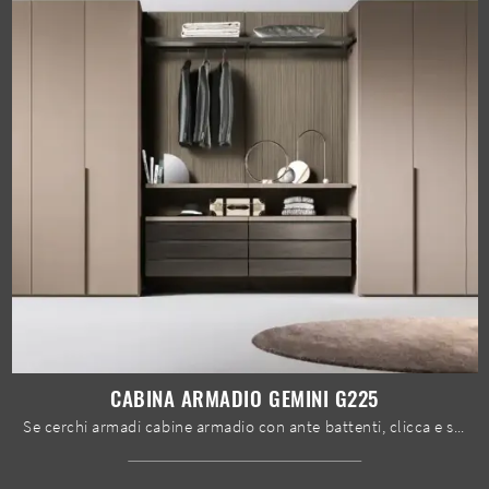
CABINA ARMADIO GEMINI G225
Se cerchi armadi cabine armadio con ante battenti, clicca e scopri l'armadio Cabina armadio Gemini G225 di Moretti Compact Giorno Notte in melaminico.