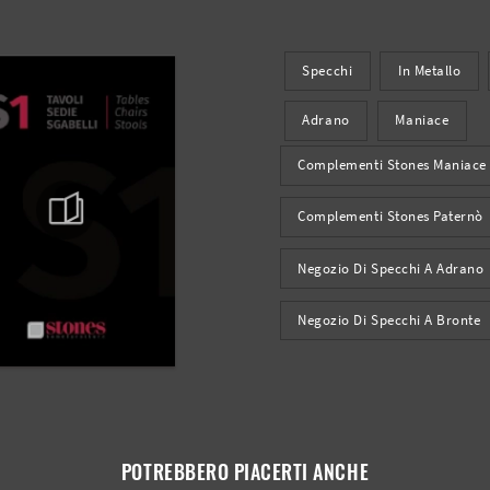
Specchi
In Metallo
Adrano
Maniace
Complementi Stones Maniace
Complementi Stones Paternò
Negozio Di Specchi A Adrano
Negozio Di Specchi A Bronte
POTREBBERO PIACERTI ANCHE