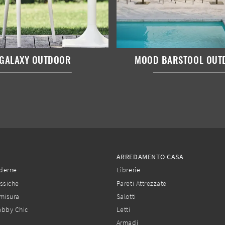
GALAXY OUTDOOR
MOOD BARSTOOL OUT
ARREDAMENTO CASA
derne
Librerie
ssiche
Pareti Attrezzate
misura
Salotti
abby Chic
Letti
Armadi