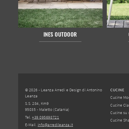
INES OUTDOOR
© 2026 - Leanza Arredi e Design di Antonino
CUCINE
Leanza
Cucine Mo
S.S. 284, Km9
Cucine Cla
95035 - Maletto (Catania)
Cucine su 
Tel.
+39 095698721
Cucine Sh
E-Mail.
info@arredileanza.it