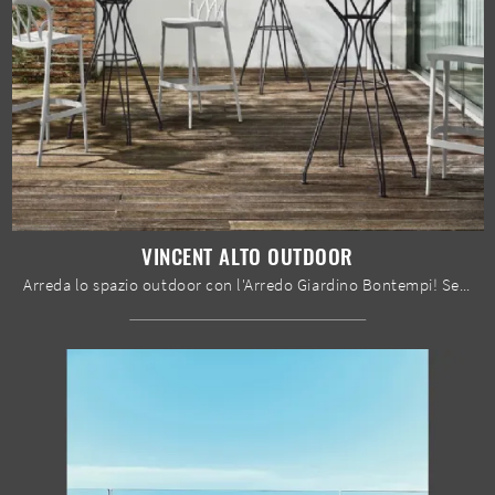
VINCENT ALTO OUTDOOR
Arreda lo spazio outdoor con l'Arredo Giardino Bontempi! Set e tavoli da giardino in metallo, come il modello Vincent Alto Outdoor, ti aspettano!