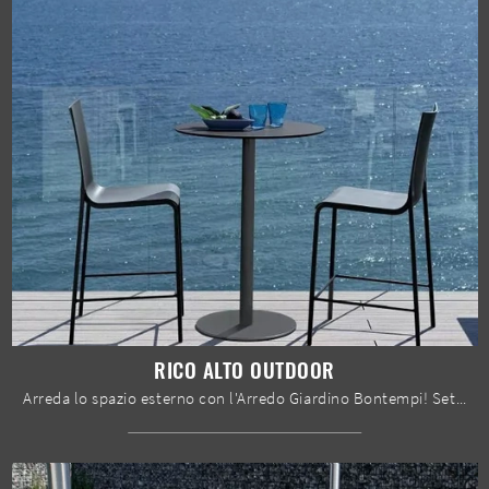
RICO ALTO OUTDOOR
Arreda lo spazio esterno con l'Arredo Giardino Bontempi! Set e tavolini da giardino in metallo, come il modello Rico Alto Outdoor, ti aspettano!