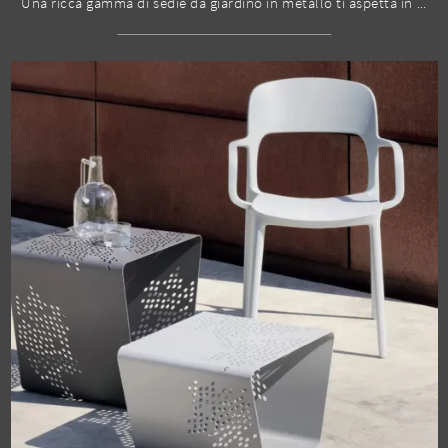
Una ricca gamma di sedie da giardino in metallo ti aspetta in negozio: clicca e scopri il modello Freak Outdoor di Bontempi.