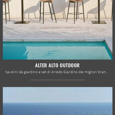
ALTER ALTO OUTDOOR
tavolini da giardino e set di Arredo Giardino dei migliori brand: scopri di più sul modello Alter Alto Outdoor di Bontempi, clicca subito!