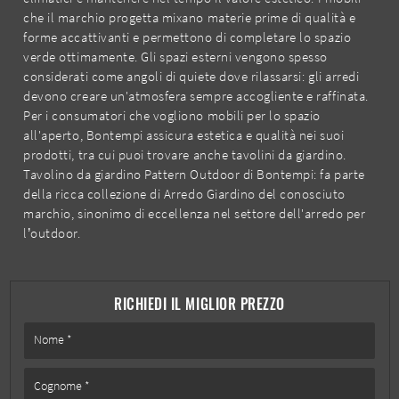
che il marchio progetta mixano materie prime di qualità e
forme accattivanti e permettono di completare lo spazio
verde ottimamente. Gli spazi esterni vengono spesso
considerati come angoli di quiete dove rilassarsi: gli arredi
devono creare un'atmosfera sempre accogliente e raffinata.
Per i consumatori che vogliono mobili per lo spazio
all'aperto, Bontempi assicura estetica e qualità nei suoi
prodotti, tra cui puoi trovare anche tavolini da giardino.
Tavolino da giardino Pattern Outdoor di Bontempi: fa parte
della ricca collezione di Arredo Giardino del conosciuto
marchio, sinonimo di eccellenza nel settore dell'arredo per
l’outdoor.
RICHIEDI IL MIGLIOR PREZZO