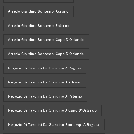
Arredo Giardino Bontempi Adrano
Arredo Giardino Bontempi Paternò
Arredo Giardino Bontempi Capo D'Orlando
Arredo Giardino Bontempi Capo D'Orlando
Negozio Di Tavolini Da Giardino A Ragusa
Negozio Di Tavolini Da Giardino A Adrano
Negozio Di Tavolini Da Giardino A Paternò
Negozio Di Tavolini Da Giardino A Capo D'Orlando
Negozio Di Tavolini Da Giardino Bontempi A Ragusa