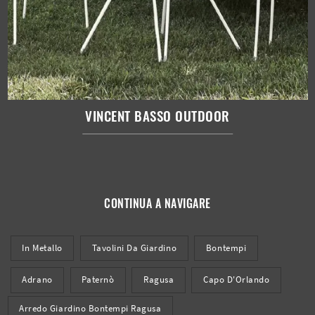
VINCENT BASSO OUTDOOR
CONTINUA A NAVIGARE
In Metallo
Tavolini Da Giardino
Bontempi
Adrano
Paternò
Ragusa
Capo D'Orlando
Arredo Giardino Bontempi Ragusa