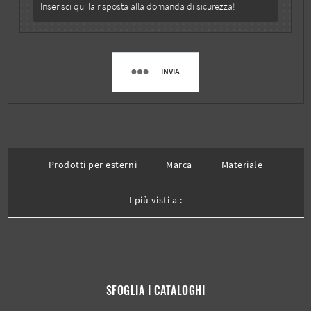
INVIA
Prodotti per esterni
Marca
Materiale
I più visti a :
SFOGLIA I CATALOGHI