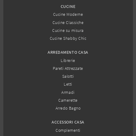
CUCINE
Cucine Moderne
Cucine Classiche
Cucine su misura
Cucine Shabby Chic
ARREDAMENTO CASA
Librerie
Pareti Attrezzate
Salotti
Letti
Armadi
Camerette
Arredo Bagno
ACCESSORI CASA
Complementi