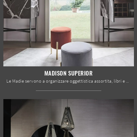
MADISON SUPERIOR
Le Madie servono a organizzare oggettistica assortita, libri e giornali, nonché a valorizzare il locale coniugando alla perfezione doti di praticità ...