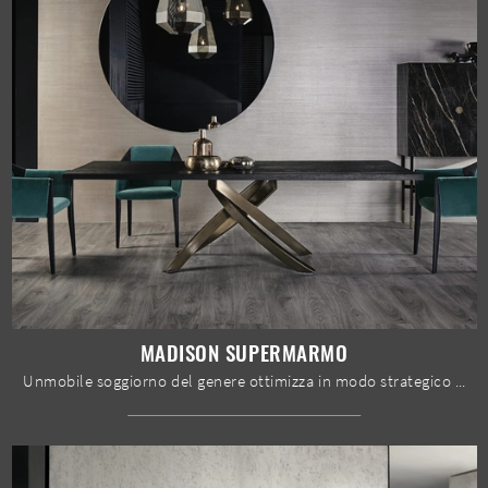
MADISON SUPERMARMO
Unmobile soggiorno del genere ottimizza in modo strategico i tuoi locali valorizzandoli appieno: contattaci e scopri come dare vita a ...