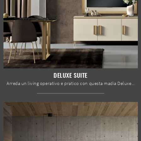
DELUXE SUITE
Arreda un living operativo e pratico con questa madia Deluxe Suite di Spar: scopri le più belle Madie in laccato lucido.