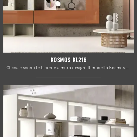
KOSMOS KL216
Clicca e scopri le Librerie a muro design! Il modello Kosmos KL216 Moretti Compact Giorno Notte saprà completare un soggiorno operativo e pratico.