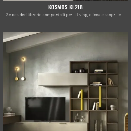
KOSMOS KL218
Se desideri librerie componibili per il living, clicca e scopri le nostre soluzioni moderne: il modello Kosmos KL218 Moretti Compact Giorno Notte ti ...