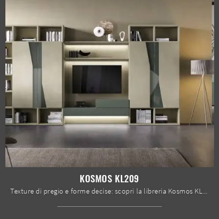
KOSMOS KL209
Texture di pregio e forme decise: scopri la libreria Kosmos KL209 di Moretti Compact Giorno Notte tra le più belle Librerie moderne a muro.