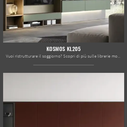
KOSMOS KL205
Vuoi ristrutturare il soggiorno? Scopri di più sulle librerie moderne a muro e arreda i tuoi spazi con il modello Kosmos KL205.