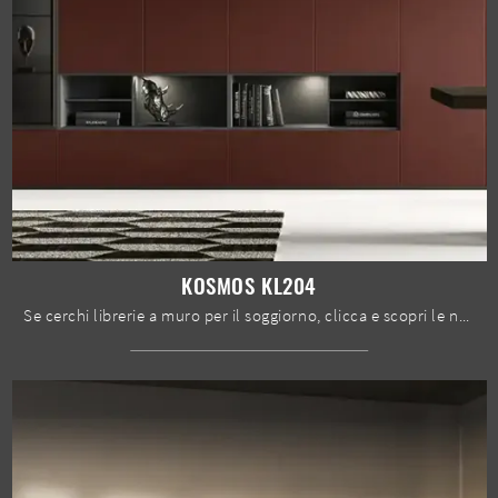
KOSMOS KL204
Se cerchi librerie a muro per il soggiorno, clicca e scopri le nostre soluzioni moderne: il modello Kosmos KL204 Moretti Compact Giorno Notte ti sta ...