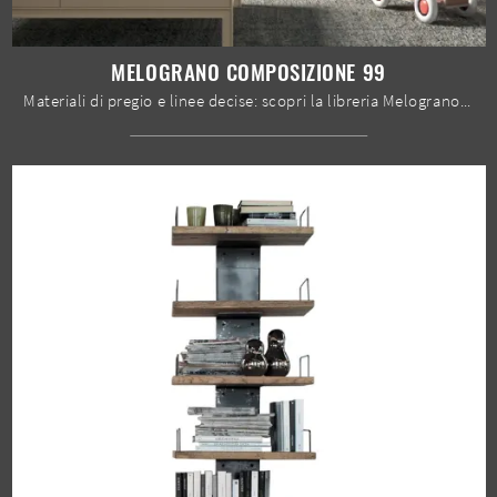
MELOGRANO COMPOSIZIONE 99
Materiali di pregio e linee decise: scopri la libreria Melograno composizione 99 di Le Fablier tra le più originali Librerie moderne componibili.