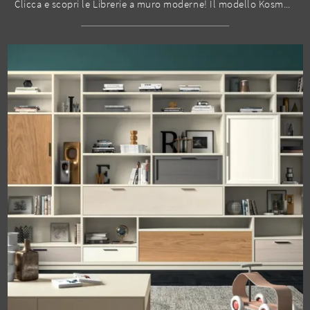
Clicca e scopri le Librerie a muro moderne! Il modello Kosmos KL202 Moretti Compact Giorno Notte saprà completare un living pratico e dinamico.