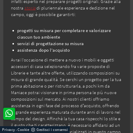
infatti esperto nel preparare progetti originali. Grazie alla
nostra
storia
di pluriennale esperienza e dedizione nel
campo, oggi è possibile garantirti:
progetti su misura per completare e valorizzare
ciascun tuo ambiente
servizi di progettazione su misura
assistenza dopo l'acquisto
Avrai l'occasione di mettere a nuovo i mobili e oggetti
accessori di casa selezionando fra varie proposte di
Librerie e tante altre offerte, utilizzando composizioni su
misura di grande qualità. Se cerchi un progetto per la tua
prima abitazione o per ristrutturarla, a pochi km da
Maniace potrai visionare in prima persona le più nuove
composizioni sul mercato. Ai nostri clienti offriamo
assistenza in ogni fase del processo d’acquisto, offrendo
la grande esperienza maturata durante anni di lavoro nel
campo del design. Affinchè la tua casa rispecchi lo stile e
il gusto che ti caratterizzano, è necessario affidarsi ad un
Privacy
Cookie
Gestisci i consensi
-
progetto unico e noi siamo specializzati in questo campo,