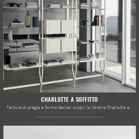
CHARLOTTE A SOFFITTO
Texture di pregio e forme decise: scopri la libreria Charlotte a soffitto di Bontempi tra le più originali Librerie design divisorie.