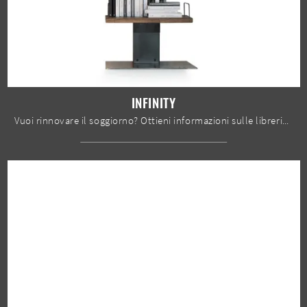
INFINITY
Vuoi rinnovare il soggiorno? Ottieni informazioni sulle librerie design a muro e arreda i tuoi interni con il modello Infinity.