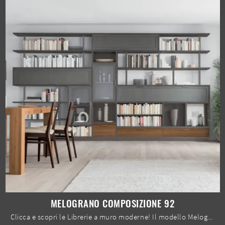
MELOGRANO COMPOSIZIONE 92
Clicca e scopri le Librerie a muro moderne! Il modello Melograno composizione 92 Le Fablier saprà completare un living pratico e dinamico.