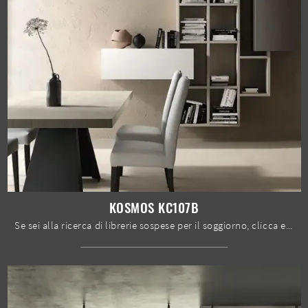
KOSMOS KC107B
Se sei alla ricerca di librerie sospese per il soggiorno, clicca e scopri le nostre soluzioni moderne: il modello Kosmos KC107B Moretti Compact ...