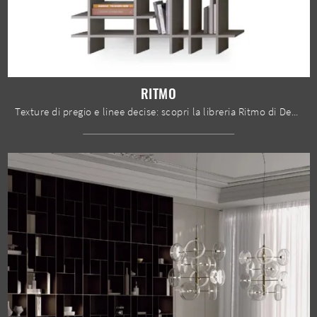
RITMO
Texture di pregio e linee decise: scopri la libreria Ritmo di Devina Nais tra le più originali Librerie moderne componibili.