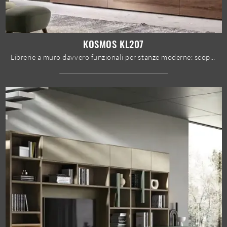
KOSMOS KL207
Librerie a muro davvero funzionali per stanze moderne: scopri di più sul modello Kosmos KL207 della marca Moretti Compact Giorno Notte!