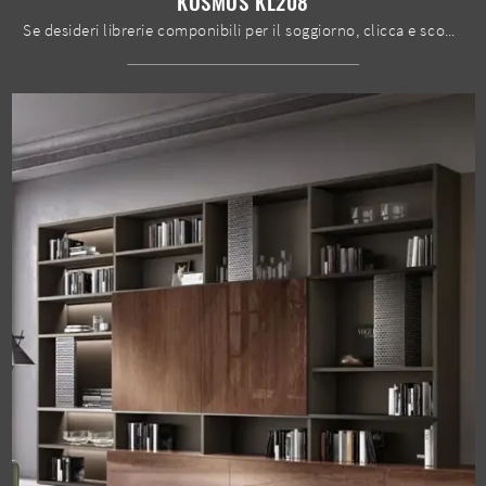
KOSMOS KL208
Se desideri librerie componibili per il soggiorno, clicca e scopri le nostre soluzioni moderne: il modello Kosmos KL208 Moretti Compact Giorno Notte ...