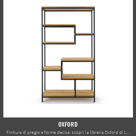
OXFORD
Finiture di pregio e forme decise: scopri la libreria Oxford di Le Fablier tra le più esclusive Librerie moderne divisorie.