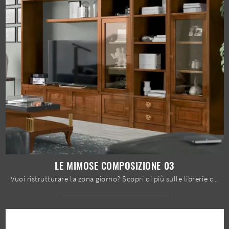
LE MIMOSE COMPOSIZIONE 03
Vuoi ristrutturare la zona giorno? Scopri di più sulle librerie classiche a muro e arreda i tuoi spazi con il modello Le Mimose composizione 03.