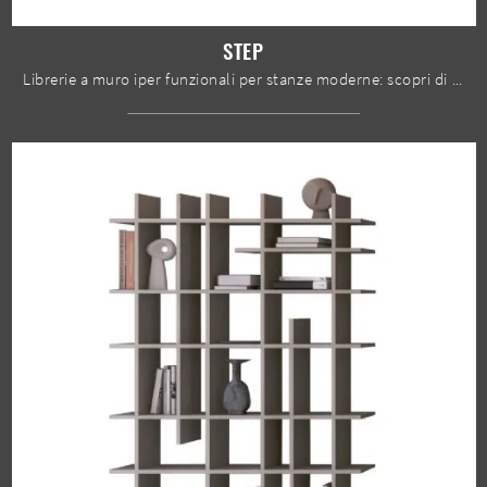
STEP
Librerie a muro iper funzionali per stanze moderne: scopri di più sul modello Step del marchio Devina Nais!