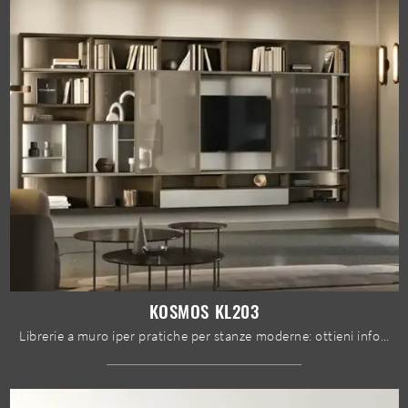
KOSMOS KL203
Librerie a muro iper pratiche per stanze moderne: ottieni informazioni sul modello Kosmos KL203 del brand Moretti Compact Giorno Notte!