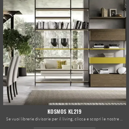
KOSMOS KL219
Se vuoi librerie divisorie per il living, clicca e scopri le nostre soluzioni moderne: il modello Kosmos KL219 Moretti Compact Giorno Notte ti ...