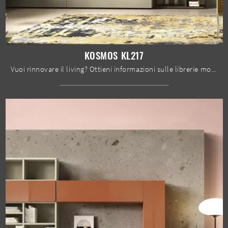
KOSMOS KL217
Vuoi rinnovare il living? Ottieni informazioni sulle librerie moderne a muro e arreda i tuoi locali con il modello Kosmos KL217.