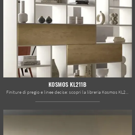
KOSMOS KL211B
Finiture di pregio e linee decise: scopri la libreria Kosmos KL211B di Moretti Compact Giorno Notte tra le più esclusive Librerie moderne divisorie.