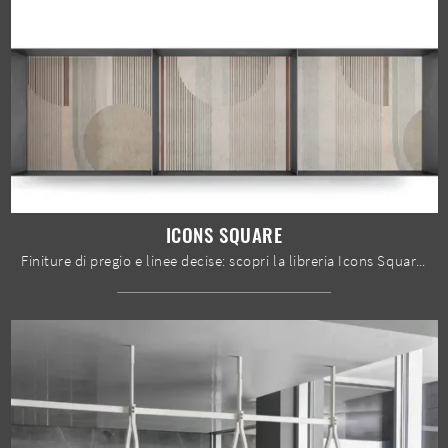
ICONS SQUARE
Finiture di pregio e linee decise: scopri la libreria Icons Square di Devina Nais tra le più originali Librerie moderne sospese.