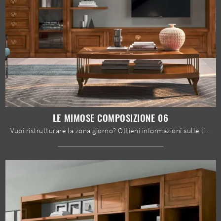
LE MIMOSE COMPOSIZIONE 06
Vuoi ristrutturare la zona giorno? Ottieni informazioni sulle librerie classiche a muro e arreda i tuoi spazi con il modello Le Mimose composizione ...