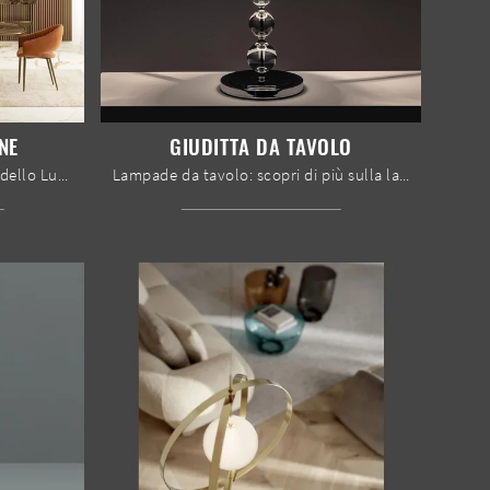
NE
GIUDITTA DA TAVOLO
Ecco la luce che fa per te! Il modello Luxia a sospensione è una delle nostre lampade a sospensione di Bontempi.
Lampade da tavolo: scopri di più sulla lampada Giuditta da tavolo in plastica che ti proponiamo.