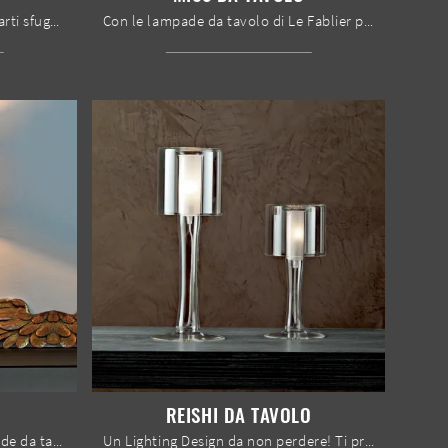
Un Lighting Design da non lasciarti sfuggire! Eccoti la lampada da terra moderna Miss da terra di Le Fablier.
Con le lampade da tavolo di Le Fablier potrai impreziosire i tuoi locali: clicca e scopri l'Illuminazione moderna Miss da tavolo!
REISHI DA TAVOLO
Illuminazione moderna e lampade da tavolo: ottieni informazioni sulla lampada Hari da tavolo in tessuto che ti consigliamo.
Un Lighting Design da non perdere! Ti presentiamo la lampada da tavolo moderna Reishi da tavolo di Le Fablier.