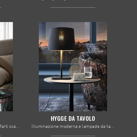
HYGGE DA TAVOLO
Progetti illuminotecnici da non farti scappare! Ecco qui la lampada da tavolo design Link da tavolo di Le Comfort.
Illuminazione moderna e lampade da tavolo: ottieni informazioni sulla lampada Hygge da tavolo in tessuto che ti presentiamo.