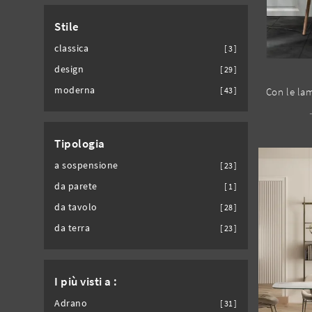
Stile
classica
3
design
29
moderna
43
Tipologia
a sospensione
23
da parete
1
da tavolo
28
da terra
23
I più visti a :
Adrano
31