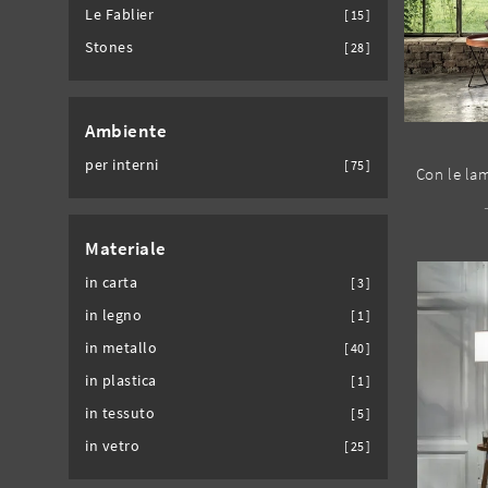
Le Fablier
15
Stones
28
Ambiente
per interni
75
Materiale
in carta
3
in legno
1
in metallo
40
in plastica
1
in tessuto
5
in vetro
25