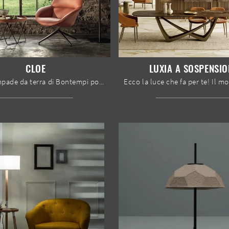
CLOE
LUXIA A SOSPENSIO
Con le lampade da terra di Bontempi potrai arricchire i tuoi locali: clicca e scopri Cloe!