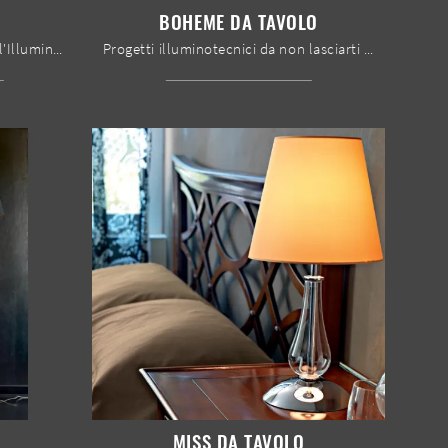
BOHEME DA TAVOLO
Clicca e ottieni informazioni sull'Illuminazione da tavolo moderna di Le Fablier: il modello Glam da tavolo in metallo ti attende!
Progetti illuminotecnici da non lasciarti sfuggire! Eccoti la lampada da tavolo design Boheme da tavolo di Le Fablier.
MISS DA TAVOLO