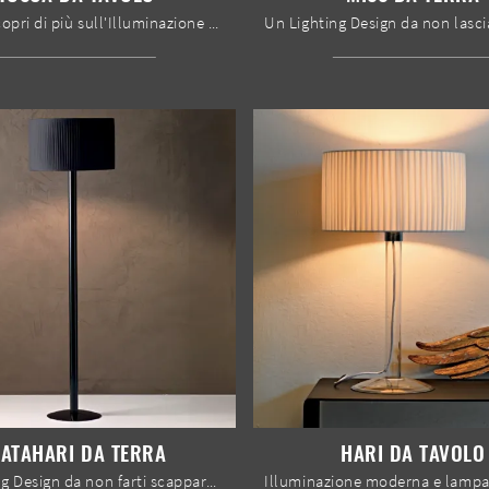
Clicca e scopri di più sull'Illuminazione da tavolo classica di Le Fablier: il modello Tosca da tavolo in vetro ti sta aspettando!
ATAHARI DA TERRA
HARI DA TAVOLO
Un Lighting Design da non farti scappare! Eccoti la lampada da terra moderna Matahari da terra di Le Fablier.