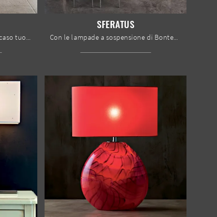
SFERATUS
Ecco la luce moderna che fa al caso tuo! Il modello Comet è una delle nostre lampade a sospensione di Bontempi.
Con le lampade a sospensione di Bontempi potrai arricchire i tuoi locali: clicca e scopri l'Illuminazione moderna Sferatus!