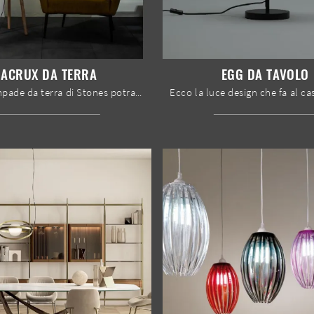
ACRUX DA TERRA
EGG DA TAVOLO
Con le lampade da terra di Stones potrai arricchire i tuoi spazi: clicca e scopri Acrux da terra!