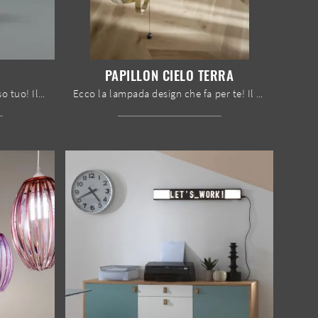
PAPILLON CIELO TERRA
Ecco la luce design che fa al caso tuo! Il modello Egg da tavolo è una delle nostre lampade da tavolo di Stones.
Ecco la lampada design che fa per te! Il modello Papillon Cielo Terra è una delle nostre lampade da terra di Bontempi.