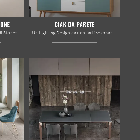
IONE
CIAK DA PARETE
Con le lampade a sospensione di Stones potrai arricchire i tuoi spazi: clicca e scopri l'Illuminazione moderna Lampada a sospensione!
Un Lighting Design da non farti scappare! Ti presentiamo la lampada da parete design Ciak da parete di Stones.