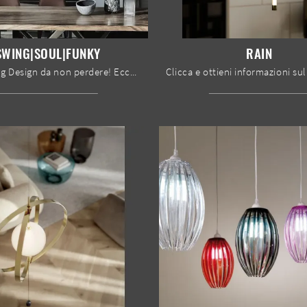
SWING|SOUL|FUNKY
RAIN
Un Lighting Design da non perdere! Ecco qui la lampada a sospensione Swing|Soul|Funky di Bontempi.