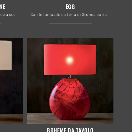
NE
EGG
Illuminazione moderna e lampade a sospensione: scopri di più sulla lampada Bells a sospensione in metallo che ti presentiamo.
Con le lampade da terra di Stones potrai completare i tuoi spazi: clicca e scopri l'Illuminazione moderna Egg!
BOHEME DA TAVOLO