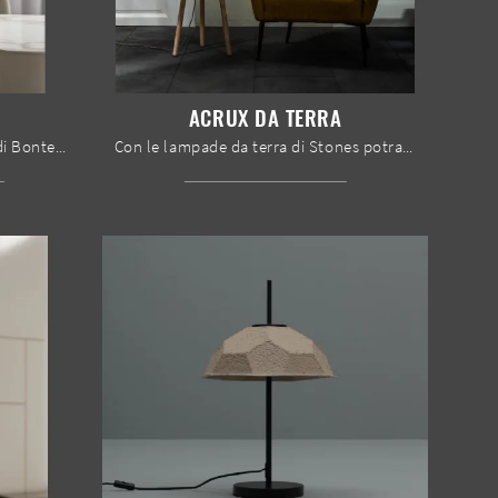
ACRUX DA TERRA
Con le lampade a sospensione di Bontempi potrai arricchire i tuoi locali: clicca e scopri Astra!
Con le lampade da terra di Stones potrai arricchire i tuoi spazi: clicca e scopri Acrux da terra!