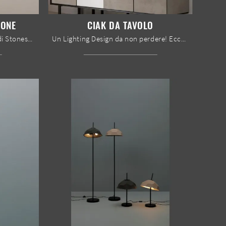
IONE
CIAK DA TAVOLO
Con le lampade a sospensione di Stones potrai arricchire i tuoi spazi: clicca e scopri l'Illuminazione moderna Lampada a sospensione!
Un Lighting Design da non perdere! Ecco qui la lampada da tavolo design Ciak da tavolo di Stones.