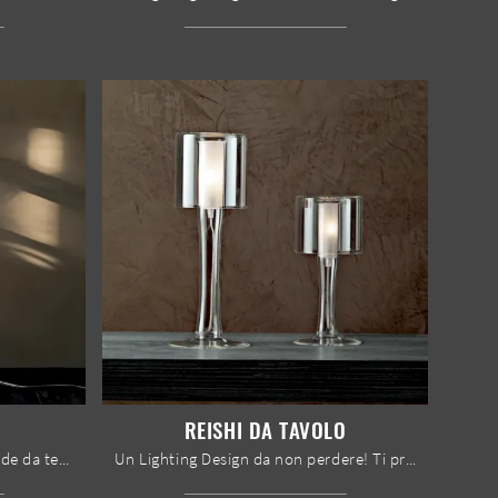
REISHI DA TAVOLO
Illuminazione moderna e lampade da terra: ottieni informazioni sulla lampada Hari da terra in tessuto che ti consigliamo.
Un Lighting Design da non perdere! Ti presentiamo la lampada da tavolo moderna Reishi da tavolo di Le Fablier.