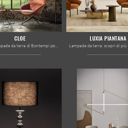
CLOE
LUXIA PIANTANA
Con le lampade da terra di Bontempi potrai arricchire i tuoi locali: clicca e scopri Cloe!