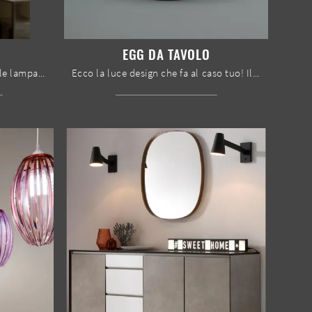
EGG DA TAVOLO
Clicca e ottieni informazioni sulle lampade a sospensione di Bontempi: il modello Rain in vetro ti sta aspettando!
Ecco la luce design che fa al caso tuo! Il modello Egg da tavolo è una delle nostre lampade da tavolo di Stones.