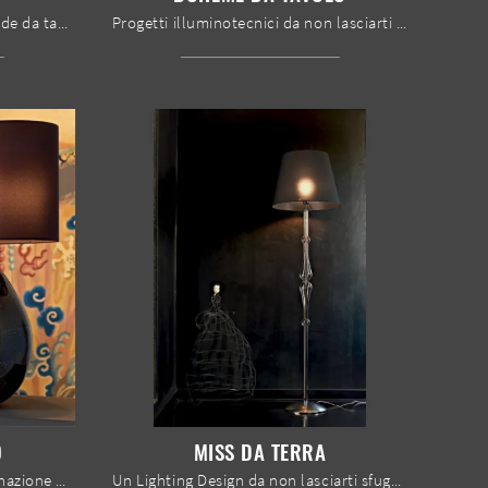
Illuminazione moderna e lampade da tavolo: ottieni informazioni sulla lampada Strip da tavolo in vetro che ti proponiamo.
Progetti illuminotecnici da non lasciarti sfuggire! Eccoti la lampada da tavolo design Boheme da tavolo di Le Fablier.
O
MISS DA TERRA
Clicca e scopri di più sull'Illuminazione da tavolo classica di Le Fablier: il modello Tosca da tavolo in vetro ti sta aspettando!
Un Lighting Design da non lasciarti sfuggire! Eccoti la lampada da terra moderna Miss da terra di Le Fablier.