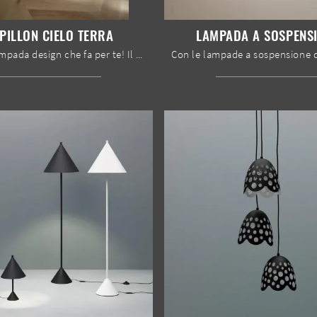
PILLON CIELO TERRA
LAMPADA A SOSPENS
Ecco la lampada design che fa per te! Il modello Papillon Cielo Terra è una delle nostre lampade da terra di Bontempi.