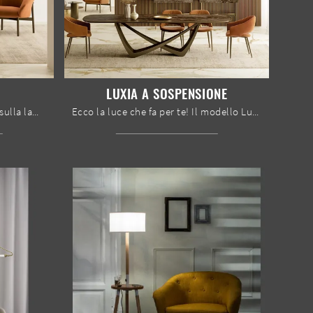
LUXIA A SOSPENSIONE
Lampade da terra: scopri di più sulla lampada Luxia Piantana in vetro che ti consigliamo.
Ecco la luce che fa per te! Il modello Luxia a sospensione è una delle nostre lampade a sospensione di Bontempi.