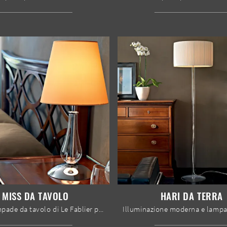
MISS DA TAVOLO
HARI DA TERRA
Con le lampade da tavolo di Le Fablier potrai impreziosire i tuoi locali: clicca e scopri l'Illuminazione moderna Miss da tavolo!