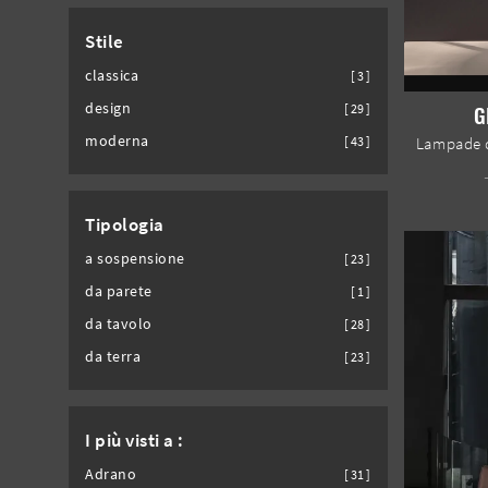
Stile
classica
3
design
G
29
moderna
43
Tipologia
a sospensione
23
da parete
1
da tavolo
28
da terra
23
I più visti a :
Adrano
31