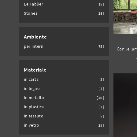
Le Fablier
15
Stones
28
Ambiente
per interni
75
Materiale
in carta
3
in legno
1
in metallo
40
in plastica
1
in tessuto
5
in vetro
25