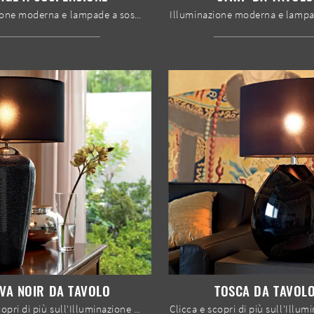
Illuminazione moderna e lampade a sospensione: scopri di più sulla lampada Cage a sospensione in metallo che ti consigliamo.
IVA NOIR DA TAVOLO
TOSCA DA TAVOL
Clicca e scopri di più sull'Illuminazione da tavolo moderna di Le Fablier: il modello Diva Noir da tavolo in vetro ti attende!