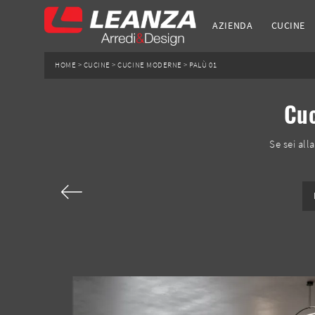
AZIENDA
CUCINE
HOME
>
CUCINE
>
CUCINE MODERNE
>
PALÙ 01
Cuc
Se sei al