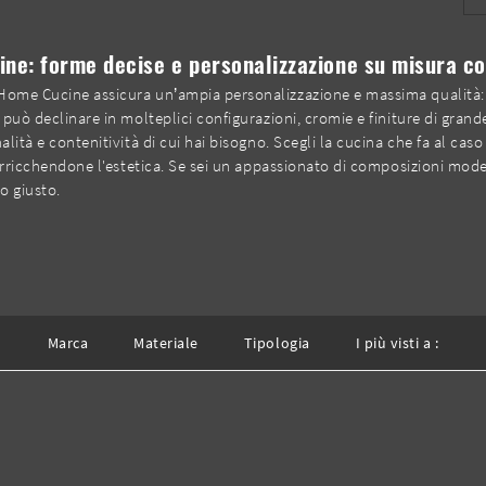
ne: forme decise e personalizzazione su misura co
 Home Cucine assicura un’ampia personalizzazione e massima qualità: 
 può declinare in molteplici configurazioni, cromie e finiture di grand
lità e contenitività di cui hai bisogno. Scegli la cucina che fa al caso
 arricchendone l'estetica. Se sei un appassionato di composizioni moder
o giusto.
Marca
Materiale
Tipologia
I più visti a :