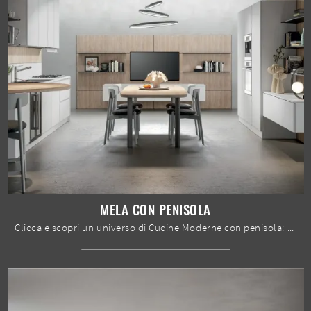
MELA CON PENISOLA
Clicca e scopri un universo di Cucine Moderne con penisola: la cucina Mela con penisola Home Cucine in melaminico ti aspetta!