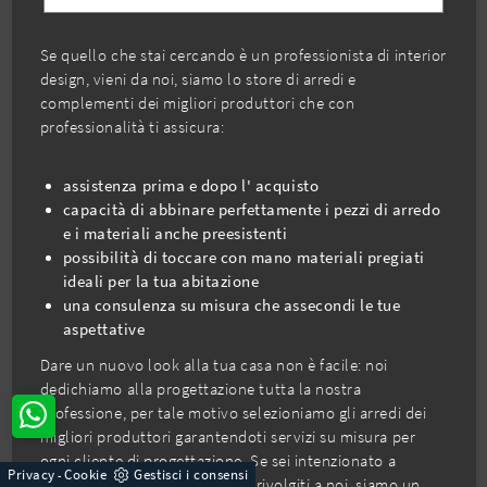
Se quello che stai cercando è un professionista di interior
design, vieni da noi, siamo lo store di arredi e
complementi dei migliori produttori che con
professionalità ti assicura:
assistenza prima e dopo l' acquisto
capacità di abbinare perfettamente i pezzi di arredo
e i materiali anche preesistenti
possibilità di toccare con mano materiali pregiati
ideali per la tua abitazione
una consulenza su misura che assecondi le tue
aspettative
Dare un nuovo look alla tua casa non è facile: noi
dedichiamo alla progettazione tutta la nostra
professione, per tale motivo selezioniamo gli arredi dei
migliori produttori garantendoti servizi su misura per
ogni cliente di progettazione. Se sei intenzionato a
Privacy
Cookie
Gestisci i consensi
-
variare il mood della tua casa, rivolgiti a noi, siamo un