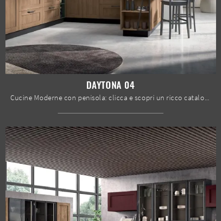
DAYTONA 04
Cucine Moderne con penisola: clicca e scopri un ricco catalogo di soluzioni dell'azienda Spar, tra cui il modello Daytona 04.