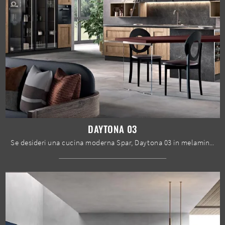
DAYTONA 03
Se desideri una cucina moderna Spar, Daytona 03 in melaminico ti sta aspettando nel nostro negozio di Cucine Moderne con penisola.