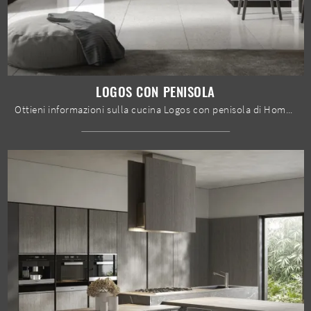
LOGOS CON PENISOLA
Ottieni informazioni sulla cucina Logos con penisola di Home Cucine: questa soluzione in melaminico sarà l'acquisto ideale per te!