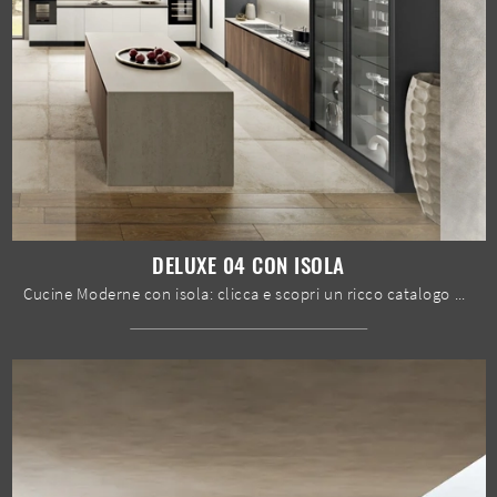
DELUXE 04 CON ISOLA
Cucine Moderne con isola: clicca e scopri un ricco catalogo di soluzioni della firma Spar, tra cui il modello Deluxe 04 con isola.