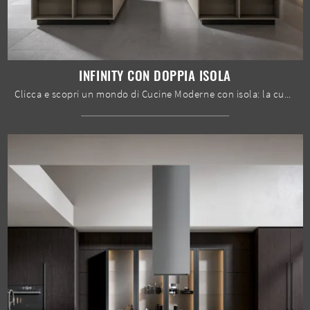
INFINITY CON DOPPIA ISOLA
Clicca e scopri un mondo di Cucine Moderne con isola: la cucina Infinity con doppia isola Home Cucine in Pet ti sta aspettando!