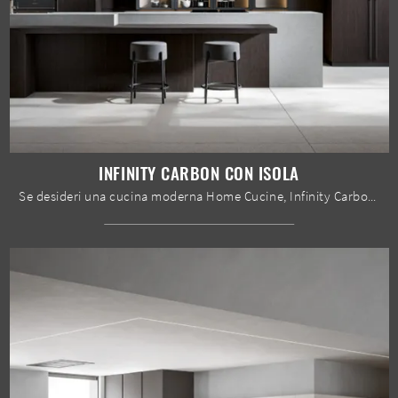
INFINITY CARBON CON ISOLA
Se desideri una cucina moderna Home Cucine, Infinity Carbon con isola in legno ti aspetta nel nostro negozio di Cucine Moderne con isola.