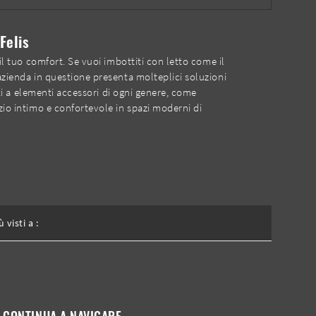
Felis
il tuo comfort. Se vuoi imbottiti con letto come il
'azienda in questione presenta molteplici soluzioni
ati a elementi accessori di ogni genere, come
zio intimo e confortevole in spazi moderni di
ù visti a :
CONTINUA A NAVIGARE