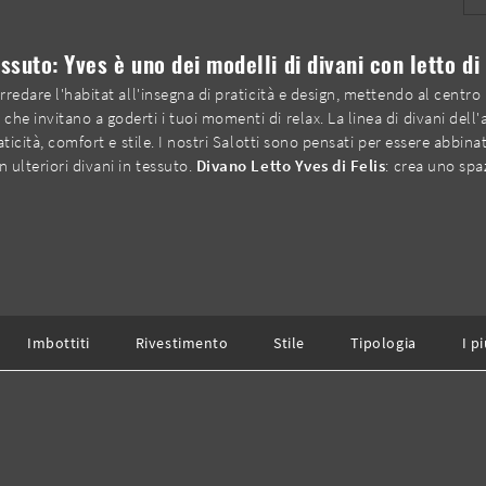
essuto: Yves è uno dei modelli di divani con letto di 
rredare l'habitat all'insegna di praticità e design, mettendo al centro 
he invitano a goderti i tuoi momenti di relax. La linea di divani dell
aticità, comfort e stile. I nostri Salotti sono pensati per essere abbin
 ulteriori divani in tessuto.
Divano Letto Yves di Felis
: crea uno spa
Imbottiti
Rivestimento
Stile
Tipologia
I pi