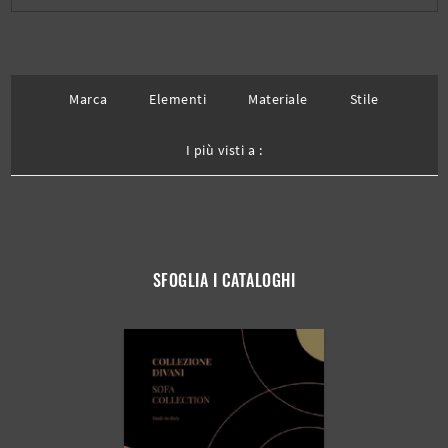
Marca
Elementi
Materiale
Stile
I più visti a :
SFOGLIA I CATALOGHI