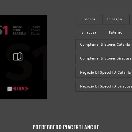
Specchi
In Legno
Siracusa
Paternò
Complementi Stones Catania
Complementi Stones Siracusa
Negozio Di Specchi A Catania
Negozio Di Specchi A Siracus
POTREBBERO PIACERTI ANCHE