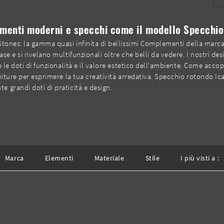
ementi moderni e specchi come il modello Specchio 
 Stones: la gamma quasi infinita di bellissimi Complementi della mar
e e si rivelano multifunzionali oltre che belli da vedere. I nostri desi
e le doti di funzionalità e il valore estetico dell'ambiente. Come acc
iture per esprimere la tua creatività arredativa. Specchio rotondo Icaro
 grandi doti di praticità e design.
Marca
Elementi
Materiale
Stile
I più visti a :