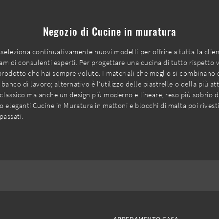
Negozio di Cucine in muratura
 seleziona continuativamente nuovi modelli per offrire a tutta la clie
eam di consulenti esperti. Per progettare una cucina di tutto rispetto vi
el prodotto che hai sempre voluto. I materiali che meglio si combinano
 banco di lavoro; alternativo è l'utilizzo delle piastrelle o della più 
lassico ma anche un design più moderno e lineare, reso più sobrio dal
 eleganti Cucine in Muratura in mattoni e blocchi di malta poi rivestit
passati.